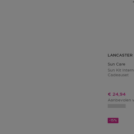
LANCASTER
Sun Care
Sun Kit Intern
Cadeauset
Kortingspri
€ 24,94
Aanbevolen v
-15%