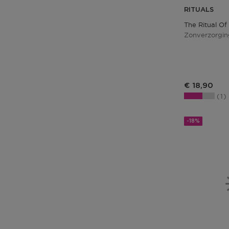
RITUALS
The Ritual O
Zonverzorgin
€ 18,90
1
-18%