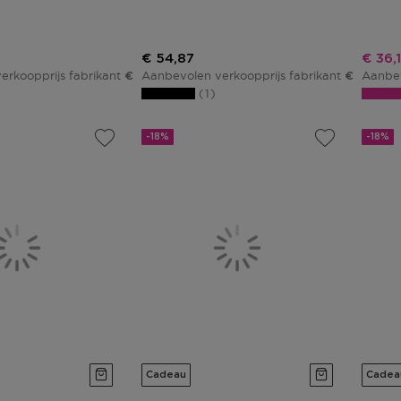
js
Kortingsprijs
Korti
€ 54,87
€ 36,
erkoopprijs fabrikant
Aanbevolen verkoopprijs fabrikant
Aanbev
€ 51,65
€ 64,55
1
-18%
-18%
Cadeau
Cadea