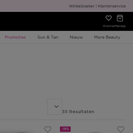
Gratis cadeauverpakking
Winkelzoeker
Klantenservice
Wishlist
Mandje
Tijdelijke Promotie
Promoties
Sun & Tan
Nieuw
More Beauty
35 Resultaten
-18%