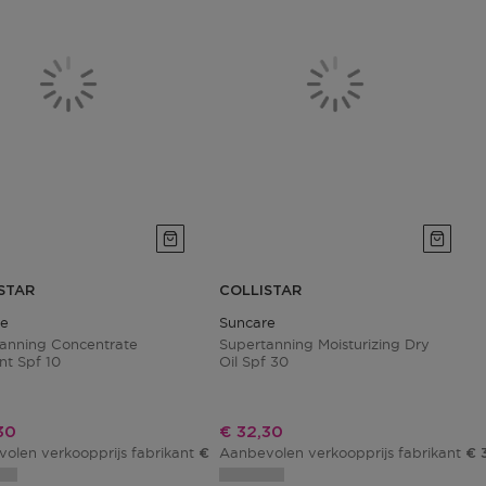
STAR
COLLISTAR
re
Suncare
anning Concentrate
Supertanning Moisturizing Dry
t Spf 10
Oil Spf 30
ngsprijs
Kortingsprijs
30
€ 32,30
olen verkoopprijs fabrikant
Aanbevolen verkoopprijs fabrikant
€ 38,00
€ 