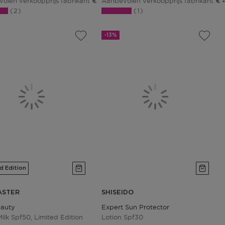
olen verkoopprijs fabrikant
Aanbevolen verkoopprijs fabrikant
€ 44,01
€ 
2
1
-13%
d Edition
ASTER
SHISEIDO
eauty
Expert Sun Protector
ilk Spf50, Limited Edition
Lotion Spf30