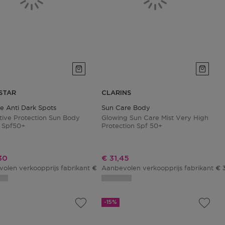
STAR
CLARINS
e Anti Dark Spots
Sun Care Body
tive Protection Sun Body
Glowing Sun Care Mist Very High
 Spf50+
Protection Spf 50+
ngsprijs
Kortingsprijs
30
€ 31,45
olen verkoopprijs fabrikant
Aanbevolen verkoopprijs fabrikant
€ 38,00
€ 
-15%