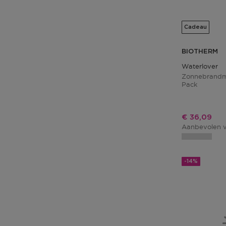
Cadeau
BIOTHERM
Waterlover
Zonnebrandme
Pack
Kortingspri
€ 36,09
Aanbevolen v
-14%