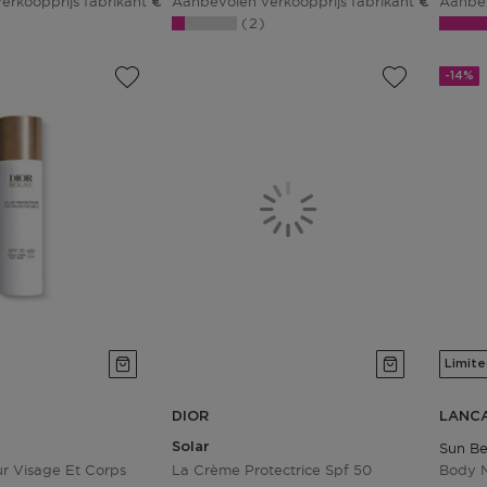
erkoopprijs fabrikant
Aanbevolen verkoopprijs fabrikant
Aanbev
€ 41,00
€ 44,01
2
-14%
Limite
DIOR
LANC
Solar
Sun B
ur Visage Et Corps
La Crème Protectrice Spf 50
Body M