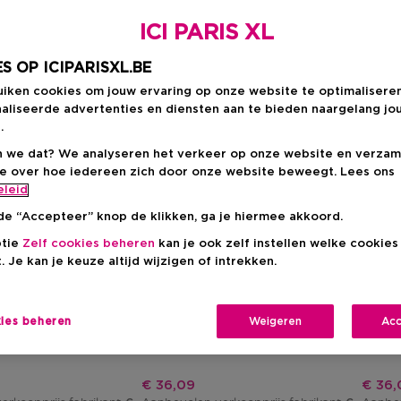
ICI PARIS XL
S OP ICIPARISXL.BE
uiken cookies om jouw ervaring op onze website te optimalisere
aliseerde advertenties en diensten aan te bieden naargelang jo
.
 we dat? We analyseren het verkeer op onze website en verzam
ie over hoe iedereen zich door onze website beweegt. Lees ons
eleid
de “Accepteer” knop de klikken, ga je hiermee akkoord.
Cadeau
Cadea
ptie
Zelf cookies beheren
kan je ook zelf instellen welke cookie
. Je kan je keuze altijd wijzigen of intrekken.
BIOTHERM
BIOT
Waterlover Sun Milk
Waterl
ast Tan Optimizer
Sun Milk - Zonnebrandcrème Spf
Sun Mi
kies beheren
Weigeren
Acc
 Tinted Jelly Spf6
50
30
js
Kortingsprijs
Korti
€ 36,09
€ 36,