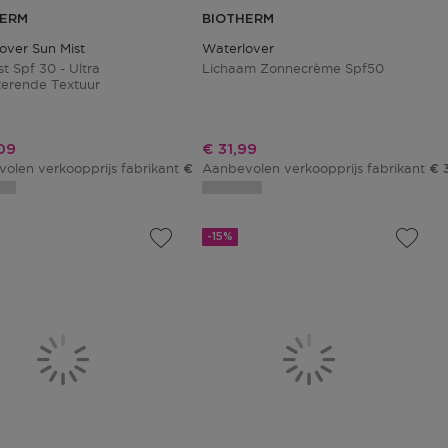
HERM
BIOTHERM
over Sun Mist
Waterlover
t Spf 30 - Ultra
Lichaam Zonnecrème Spf50
erende Textuur
ngsprijs
Kortingsprijs
09
€ 31,99
olen verkoopprijs fabrikant
Aanbevolen verkoopprijs fabrikant
€ 44,01
€ 
-15%