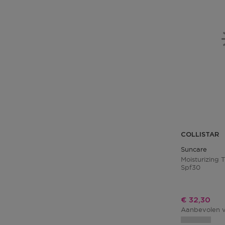
COLLISTAR
Suncare
Moisturizing 
Spf30
Kortingspri
€ 32,30
Aanbevolen v