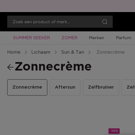
Tijdelijke Promotie
Tijdelijke Promotie
SUMMER SEEKER
ZOMER
Merken
Parfum
Menu
Home
Lichaam
Sun & Tan
Zonnecrème
Zonnecrème
Zonnecrème
Aftersun
Zelfbruiner
Zel
-14%