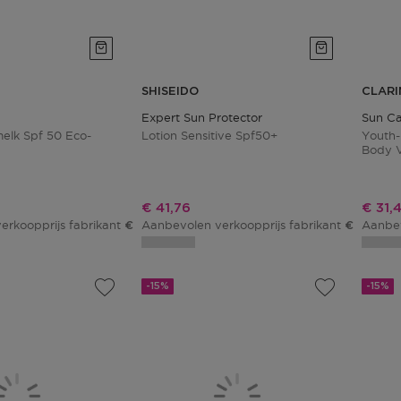
SHISEIDO
CLARI
Expert Sun Protector
Sun C
lk Spf 50 Eco-
Lotion Sensitive Spf50+
Youth-
Body V
50+
js
Kortingsprijs
Korti
€ 41,76
€ 31,
erkoopprijs fabrikant
Aanbevolen verkoopprijs fabrikant
Aanbev
€ 44,01
€ 48,00
-15%
-15%