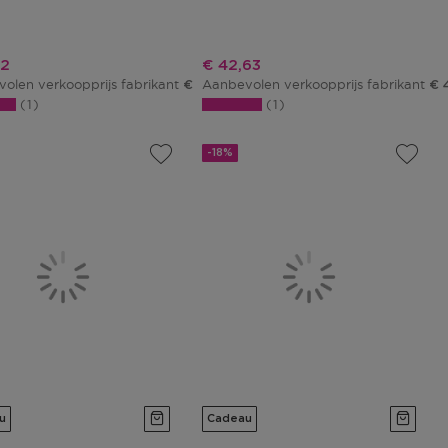
ngsprijs
Kortingsprijs
12
€ 42,63
olen verkoopprijs fabrikant
Aanbevolen verkoopprijs fabrikant
€ 42,00
€ 
1
1
-18%
u
Cadeau