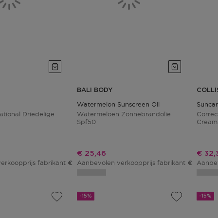
BALI BODY
COLLI
Watermelon Sunscreen Oil
Suncar
ational Driedelige
Watermeloen Zonnebrandolie
Correc
Spf50
Cream
js
Kortingsprijs
Korti
€ 25,46
€ 32,
erkoopprijs fabrikant
Aanbevolen verkoopprijs fabrikant
Aanbev
€ 29,00
€ 29,95
-15%
-15%