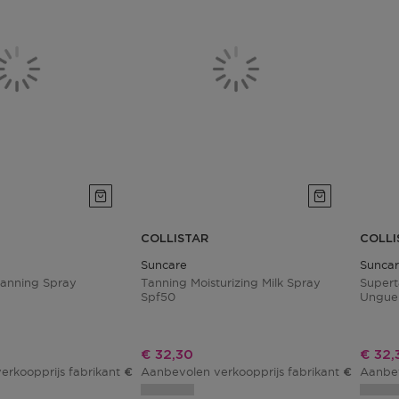
COLLISTAR
COLLI
Suncare
Sunca
Tanning Spray
Tanning Moisturizing Milk Spray
Supert
Spf50
Unguen
js
Kortingsprijs
Korti
€ 32,30
€ 32,
erkoopprijs fabrikant
Aanbevolen verkoopprijs fabrikant
Aanbev
€ 38,00
€ 38,00