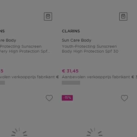
NS
CLARINS
are Body
Sun Care Body
Protecting Sunscreen
Youth-Protecting Sunscreen
ery High Protection Spf
Body High Protection Spf 30
ngsprijs
Kortingsprijs
45
€ 31,45
olen verkoopprijs fabrikant
Aanbevolen verkoopprijs fabrikant
€ 37,00
€ 
-15%