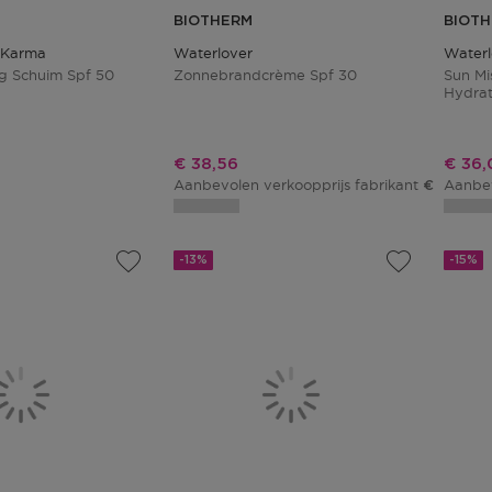
BIOTHERM
BIOT
f Karma
Waterlover
Waterl
g Schuim Spf 50
Zonnebrandcrème Spf 30
Sun Mis
Hydrat
Kortingsprijs
Korti
€ 38,56
€ 36,
Aanbevolen verkoopprijs fabrikant
Aanbev
€ 47,02
-13%
-15%