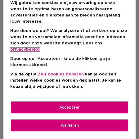
Wij gebruiken cookies om jouw ervaring op onze
website te optimaliseren en gepersonaliseerde
advertenties en diensten aan te bieden naargelang
jouw interesse.
Hoe doen we dat? We analyseren het verkeer op onze
website en verzamelen informatie over hoe iedereen
zich door onze website beweegt. Lees ons
privacybeleid
ARMANI
Door op de “Accepteer” knop de klikken, ga je
POWER OF YOU
hiermee akkoord.
Via de optie
Zelf cookies beheren
kan je ook zelf
instellen welke cookies worden geplaatst. Je kan je
Onze favorieten
keuze altijd wijzigen of intrekken.
-17%
-18%
Accepteer
Weigeren