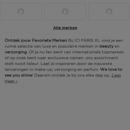
Alle merken
Ontdek jouw Favoriete Merken
Bij
ICI PARIS XL
vind je een
ruime selectie van luxe en populaire
merken
in
beauty
en
verzorging
. Of je nu fan bent van internationale topmerken
of op zoek bent naar exclusieve namen: ons assortiment
stelt nooit teleur. Laat je inspireren door de nieuwste
lanceringen in
make-up
,
verzorging
en
parfum
.
We love to
see you shine
! Daarom ontdek je bij ons elke dag op
...
Jouw Perfecte Parfum
Of je nu houdt van
bloemige,
houtachtige
of
frisse geurnoten
: hier vind je gegarandeerd
jouw ideale
damesparfum
of
herenparfum
. Ons assortiment
varieert van iconische klassiekers tot moderne
geursensaties
. Ontdek ook onze handige
reisformaten
:
perfect voor onderweg of op vakantie. Laat je verleiden
door jouw
geurmatch
en maak van elk moment een