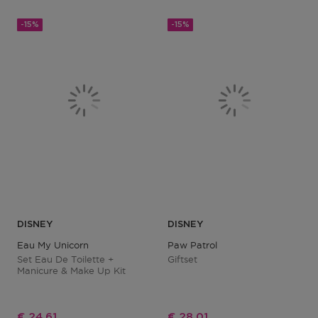
-15%
-15%
DISNEY
DISNEY
Eau My Unicorn
Paw Patrol
Set Eau De Toilette +
Giftset
Manicure & Make Up Kit
Kortingsprijs
Kortingsprijs
€ 24,61
€ 28,01