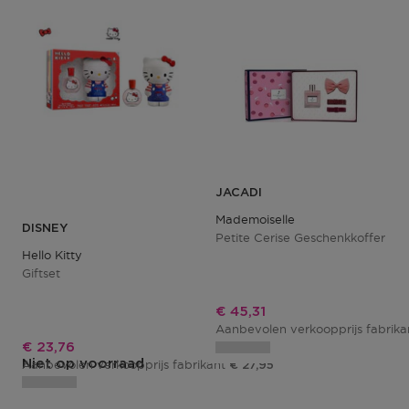
JACADI
Mademoiselle
DISNEY
Petite Cerise Geschenkkoffer
Hello Kitty
Giftset
Kortingsprijs
€ 45,31
Aanbevolen verkoopprijs fabrik
Kortingsprijs
€ 23,76
Niet op voorraad
Aanbevolen verkoopprijs fabrikant
€ 27,95