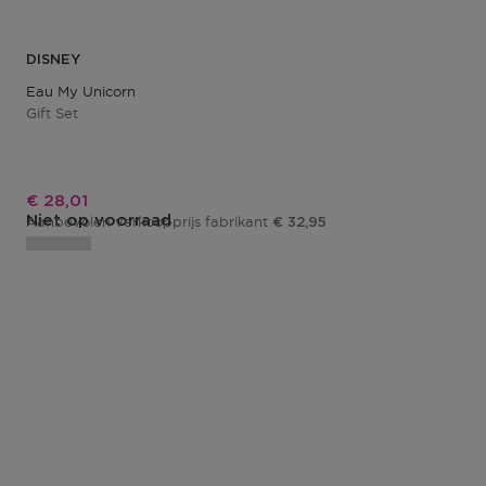
DISNEY
Eau My Unicorn
Gift Set
Kortingsprijs
€ 28,01
Niet op voorraad
Aanbevolen verkoopprijs fabrikant
€ 32,95