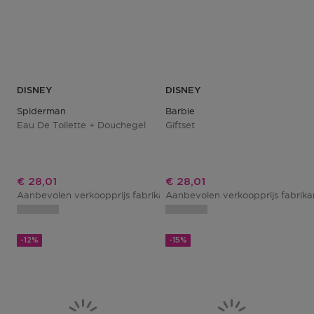
DISNEY
DISNEY
Spiderman
Barbie
Eau De Toilette + Douchegel
Giftset
Kortingsprijs
Kortingsprijs
€ 28,01
€ 28,01
Aanbevolen verkoopprijs fabrikant
Aanbevolen verkoopprijs fabrik
€ 32,95
-12%
-15%