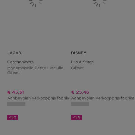
JACADI
DISNEY
Geschenksets
Lilo & Stitch
Mademoiselle Petite Libelulle
Giftset
Giftset
Kortingsprijs
Kortingsprijs
€ 45,31
€ 25,46
Aanbevolen verkoopprijs fabrikant
Aanbevolen verkoopprijs fabrik
€ 51,49
-15%
-15%