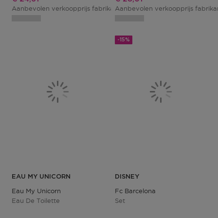
Aanbevolen verkoopprijs fabrikant
Aanbevolen verkoopprijs fabrik
€ 28,95
-15%
EAU MY UNICORN
DISNEY
Eau My Unicorn
Fc Barcelona
Eau De Toilette
Set