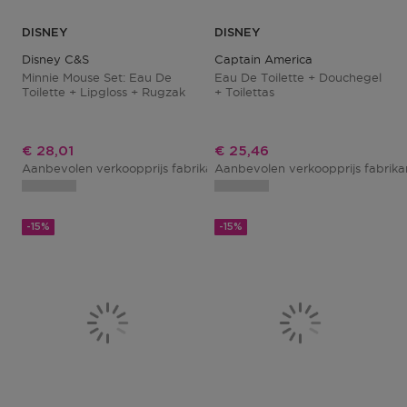
DISNEY
DISNEY
Disney C&s
Captain America
Minnie Mouse Set: Eau De
Eau De Toilette + Douchegel
Toilette + Lipgloss + Rugzak
+ Toilettas
Kortingsprijs
Kortingsprijs
€ 28,01
€ 25,46
Aanbevolen verkoopprijs fabrikant
Aanbevolen verkoopprijs fabrik
€ 32,95
-15%
-15%