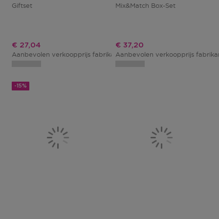
Giftset
Mix&match Box-Set
Kortingsprijs
Kortingsprijs
€ 27,04
€ 37,20
Aanbevolen verkoopprijs fabrikant
Aanbevolen verkoopprijs fabrik
€ 31,81
-15%