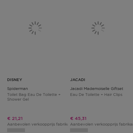
DISNEY
JACADI
Spiderman
Jacadi Mademoiselle Giftset
Toilet Bag Eau De Toilette +
Eau De Toilette + Hair Clips
Shower Gel
Kortingsprijs
Kortingsprijs
€ 21,21
€ 45,31
Aanbevolen verkoopprijs fabrikant
Aanbevolen verkoopprijs fabrik
€ 24,95