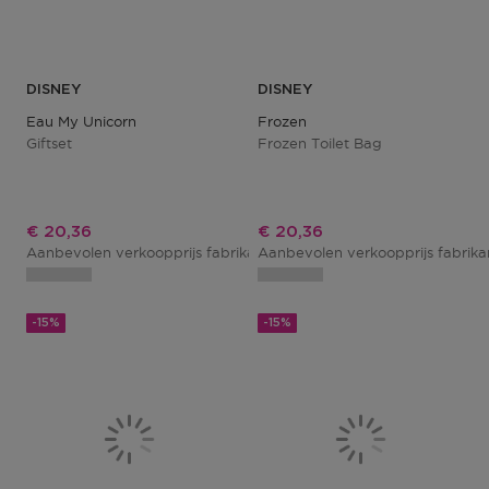
DISNEY
DISNEY
Eau My Unicorn
Frozen
Giftset
Frozen Toilet Bag
Kortingsprijs
Kortingsprijs
€ 20,36
€ 20,36
Aanbevolen verkoopprijs fabrikant
Aanbevolen verkoopprijs fabrik
€ 23,95
-15%
-15%