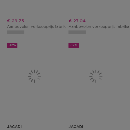
Kortingsprijs
Kortingsprijs
€ 29,75
€ 27,04
Aanbevolen verkoopprijs fabrikant
Aanbevolen verkoopprijs fabrik
€ 35,00
-12%
-12%
JACADI
JACADI