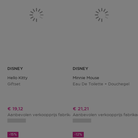
DISNEY
DISNEY
Hello Kitty
Minnie Mouse
Giftset
Eau De Toilette + Douchegel
Kortingsprijs
Kortingsprijs
€ 19,12
€ 21,21
Aanbevolen verkoopprijs fabrikant
Aanbevolen verkoopprijs fabrik
€ 22,50
-15%
-12%