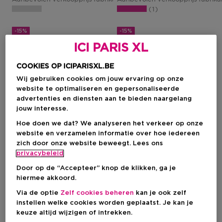
1
-15%
-15%
ICI PARIS XL
COOKIES OP ICIPARISXL.BE
Wij gebruiken cookies om jouw ervaring op onze
website te optimaliseren en gepersonaliseerde
advertenties en diensten aan te bieden naargelang
jouw interesse.
Hoe doen we dat? We analyseren het verkeer op onze
website en verzamelen informatie over hoe iedereen
zich door onze website beweegt. Lees ons
Nieuw
privacybeleid
Door op de “Accepteer” knop de klikken, ga je
OILILY
DISNEY
hiermee akkoord.
Classic
Frozen
Via de optie
Zelf cookies beheren
kan je ook zelf
Giftset
Giftset
instellen welke cookies worden geplaatst. Je kan je
keuze altijd wijzigen of intrekken.