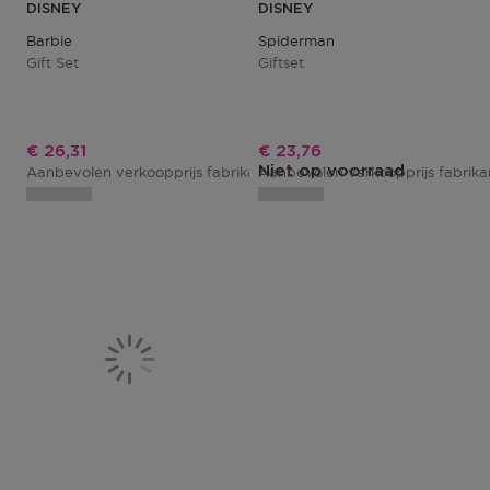
DISNEY
DISNEY
Barbie
Spiderman
Gift Set
Giftset
Kortingsprijs
Kortingsprijs
€ 26,31
€ 23,76
Niet op voorraad
Aanbevolen verkoopprijs fabrikant
Aanbevolen verkoopprijs fabrik
€ 30,95