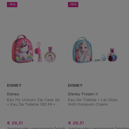
-15%
-15%
DISNEY
DISNEY
Disney
Disney Frozen Ii
Eau My Unicorn Zip Case 3d
Eau De Toilette + Lip Gloss
+ Eau De Toilette 100 Ml +
With Pompom Charm
Lipgloss
Kortingsprijs
Kortingsprijs
€ 26,31
€ 26,31
Aanbevolen verkoopprijs fabrikant
Aanbevolen verkoopprijs fabrik
€ 30,95