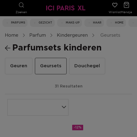
Zoeken
Wishlist
Mandje
PARFUMS
GEZICHT
MAKE-UP
HAAR
HOME
Home
Parfum
Kindergeuren
Geursets
Parfumsets kinderen
Geuren
Geursets
Douchegel
31 Resultaten
-12%