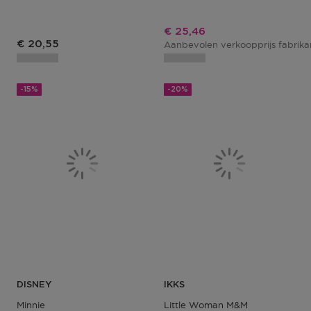
Kortingsprijs
€ 25,46
€ 20,55
Aanbevolen verkoopprijs fabrik
-15%
-20%
DISNEY
IKKS
Minnie
Little Woman M&m