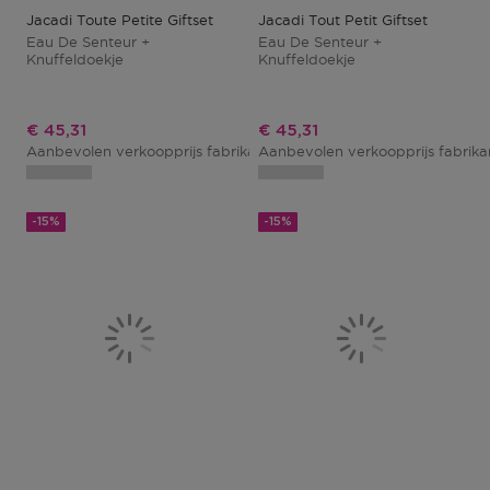
Jacadi Toute Petite Giftset
Jacadi Tout Petit Giftset
Eau De Senteur +
Eau De Senteur +
Knuffeldoekje
Knuffeldoekje
Kortingsprijs
Kortingsprijs
€ 45,31
€ 45,31
Aanbevolen verkoopprijs fabrikant
Aanbevolen verkoopprijs fabrik
€ 51,49
-15%
-15%