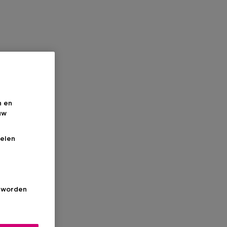
n en
uw
elen
s worden