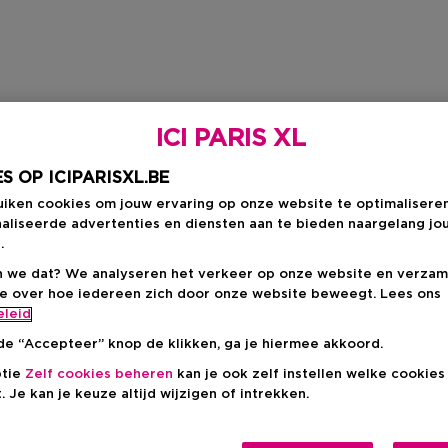
ICI PARIS XL
S OP ICIPARISXL.BE
uiken cookies om jouw ervaring op onze website te optimalisere
aliseerde advertenties en diensten aan te bieden naargelang jo
.
 we dat? We analyseren het verkeer op onze website en verzam
ie over hoe iedereen zich door onze website beweegt. Lees ons
eleid
de “Accepteer” knop de klikken, ga je hiermee akkoord.
ptie
Zelf cookies beheren
kan je ook zelf instellen welke cookie
. Je kan je keuze altijd wijzigen of intrekken.