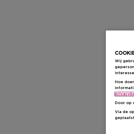
COOKIE
Wij gebr
geperson
interesse
Hoe doen
informat
privacyb
Door op 
Via de o
geplaatst