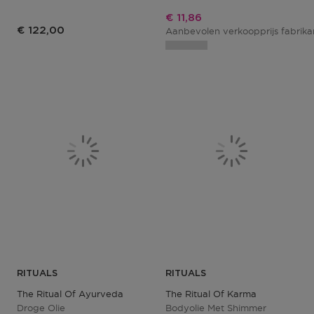
Kortingsprijs
€ 11,86
€ 122,00
Aanbevolen verkoopprijs fabrik
RITUALS
RITUALS
The Ritual Of Ayurveda
The Ritual Of Karma
Droge Olie
Bodyolie Met Shimmer