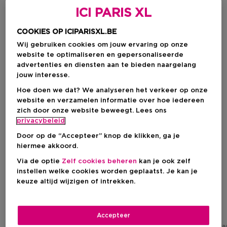
ICI PARIS XL
COOKIES OP ICIPARISXL.BE
Wij gebruiken cookies om jouw ervaring op onze
website te optimaliseren en gepersonaliseerde
advertenties en diensten aan te bieden naargelang
jouw interesse.
Hoe doen we dat? We analyseren het verkeer op onze
website en verzamelen informatie over hoe iedereen
zich door onze website beweegt. Lees ons
privacybeleid
Door op de “Accepteer” knop de klikken, ga je
hiermee akkoord.
HERMÈS
HERMÈS
Via de optie
Zelf cookies beheren
kan je ook zelf
Le Bain
Le Bain
instellen welke cookies worden geplaatst. Je kan je
Un Jardin À Cythère, Droge
Un Jardin Sur Le Nil, Droge
keuze altijd wijzigen of intrekken.
Olie Lichaam En Haar
Olie Lichaam En Haar
Kortingsprijs
Kortingsprijs
Accepteer
€ 50,15
€ 50,15
Aanbevolen verkoopprijs fabrikant
Aanbevolen verkoopprijs fabrik
€ 59,00