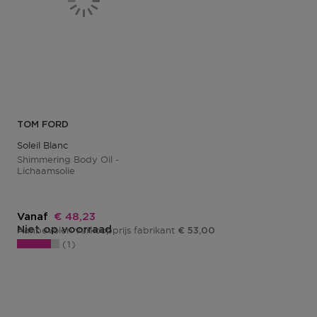
TOM FORD
Soleil Blanc
Shimmering Body Oil -
Lichaamsolie
Kortingsprijs
Vanaf
€ 48,23
Niet op voorraad
Aanbevolen verkoopprijs fabrikant
€ 53,00
1