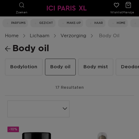
Zoeken
Wishlist
Mandje
PARFUMS
GEZICHT
MAKE-UP
HAAR
HOME
Home
Lichaam
Verzorging
Body Oil
Body oil
Bodylotion
Body oil
Body mist
Deodor
17 Resultaten
-10%