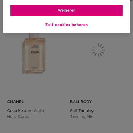
1
1
Weigeren
-15%
Zelf cookies beheren
CHANEL
BALI BODY
Coco Mademoiselle
Self Tanning
Huile Corps
Tanning Mitt