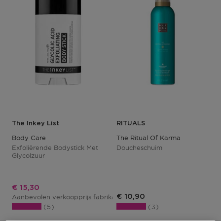
The Inkey List
RITUALS
Body Care
The Ritual Of Karma
Exfoliërende Bodystick Met
Doucheschuim
Glycolzuur
Kortingsprijs
€ 15,30
€ 10,90
Aanbevolen verkoopprijs fabrikant
€ 17,00
5
3