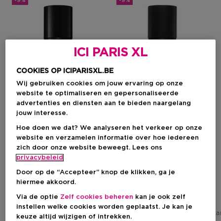
-9%
-9%
ICI PARIS XL
COOKIES OP ICIPARISXL.BE
Wij gebruiken cookies om jouw ervaring op onze
website te optimaliseren en gepersonaliseerde
advertenties en diensten aan te bieden naargelang
jouw interesse.
Hoe doen we dat? We analyseren het verkeer op onze
website en verzamelen informatie over hoe iedereen
TOM FORD
TOM FORD
zich door onze website beweegt. Lees ons
Noir Extreme
Ombre Leather
privacybeleid
All Over Body Spray
All Over Body Spray
Door op de “Accepteer” knop de klikken, ga je
hiermee akkoord.
Via de optie
Zelf cookies beheren
kan je ook zelf
Kortingsprijs
Kortingsprijs
€ 48,23
€ 48,23
instellen welke cookies worden geplaatst. Je kan je
Aanbevolen verkoopprijs fabrikant
Aanbevolen verkoopprijs fabrik
€ 53,00
keuze altijd wijzigen of intrekken.