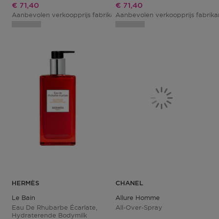
Kortingsprijs
Kortingsprijs
€ 71,40
€ 71,40
Aanbevolen verkoopprijs fabrikant
Aanbevolen verkoopprijs fabrik
€ 84,00
HERMÈS
CHANEL
Le Bain
Allure Homme
Eau De Rhubarbe Écarlate,
All-Over-Spray
Hydraterende Bodymilk