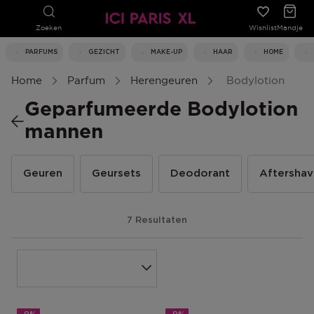
Zoeken
Wishlist
Mandje
PARFUMS
GEZICHT
MAKE-UP
HAAR
HOME
Home
Parfum
Herengeuren
Bodylotion
Geparfumeerde Bodylotion
mannen
Geuren
Geursets
Deodorant
Aftersha
7 Resultaten