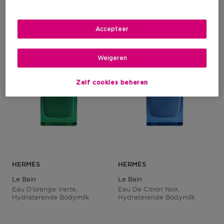
Accepteer
Weigeren
Zelf cookies beheren
HERMÈS
HERMÈS
Le Bain
Le Bain
Eau D'orange Verte,
Eau De Citron Noir,
Hydraterende Bodymilk
Hydraterende Bodymilk