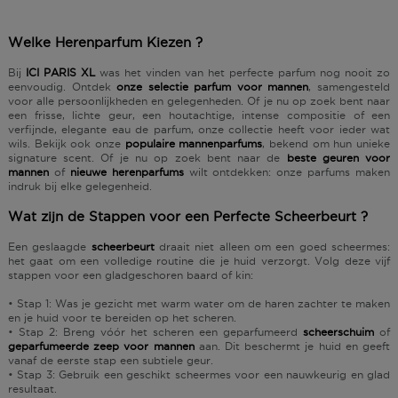
Welke Herenparfum Kiezen ?
Bij
ICI PARIS XL
was het vinden van het perfecte parfum nog nooit zo
eenvoudig. Ontdek
onze selectie parfum voor mannen
, samengesteld
voor alle persoonlijkheden en gelegenheden. Of je nu op zoek bent naar
een
frisse, lichte geur
, een
houtachtige, intense compositie
of een
verfijnde, elegante
eau de parfum, onze collectie heeft voor ieder wat
wils. Bekijk ook onze
populaire mannenparfums
, bekend om hun
unieke
signature scent
. Of je nu op zoek bent naar de
beste geuren voor
mannen
of
nieuwe herenparfums
wilt ontdekken: onze parfums maken
indruk bij elke gelegenheid.
Wat zijn de Stappen voor een Perfecte Scheerbeurt ?
Een
geslaagde
scheerbeurt
draait niet alleen om een goed
scheermes
:
het gaat om een
volledige routine
die je huid verzorgt. Volg deze
vijf
stappen
voor een
gladgeschoren baard of kin
:
•
Stap 1
: Was je gezicht met warm water om de haren zachter te maken
en je huid voor te bereiden op het scheren.
•
Stap 2
: Breng vóór het scheren een
geparfumeerd
scheerschuim
of
geparfumeerde zeep voor mannen
aan. Dit beschermt je huid en geeft
vanaf de eerste stap een subtiele geur.
•
Stap 3
: Gebruik een geschikt scheermes voor een nauwkeurig en glad
resultaat.