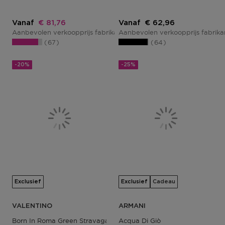
Kortingsprijs
Kortingsprijs
Vanaf
€ 81,76
Vanaf
€ 62,96
Aanbevolen verkoopprijs fabrikant
Aanbevolen verkoopprijs fabrik
€ 109,02
67
64
-20%
-25%
Exclusief
Exclusief
Cadeau
VALENTINO
ARMANI
Born In Roma Green Stravaganza Uomo
Acqua Di Giò