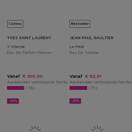
Cadeau
Bestseller
YVES SAINT LAURENT
JEAN PAUL GAULTIER
Y Intense
Le Male
Eau De Parfum Mannen
Eau De Toilette
Kortingsprijs
Kortingsprijs
Vanaf
€ 100,50
Vanaf
€ 62,91
Aanbevolen verkoopprijs fabrikant
Aanbevolen verkoopprijs fabrik
€ 134,00
76
75
-20%
-25%