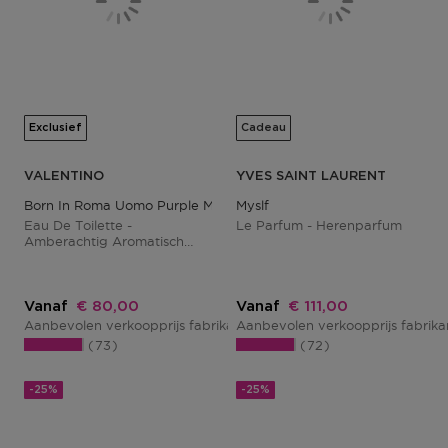
Exclusief
Cadeau
VALENTINO
YVES SAINT LAURENT
Born In Roma Uomo Purple Melancholia
Myslf
Eau De Toilette -
Le Parfum - Herenparfum
Amberachtig Aromatisch
Parfum Voor Mannen
Kortingsprijs
Kortingsprijs
Vanaf
€ 80,00
Vanaf
€ 111,00
Aanbevolen verkoopprijs fabrikant
Aanbevolen verkoopprijs fabrik
€ 100,00
73
72
-25%
-25%