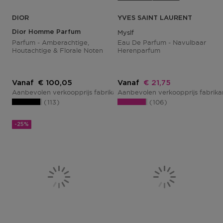
DIOR
YVES SAINT LAURENT
Dior Homme Parfum
Myslf
Parfum - Amberachtige,
Eau De Parfum - Navulbaar
Houtachtige & Florale Noten
Herenparfum
Kortingsprijs
Kortingsprijs
Vanaf
€ 100,05
Vanaf
€ 21,75
Aanbevolen verkoopprijs fabrikant
Aanbevolen verkoopprijs fabrik
€ 133,40
113
106
-25%