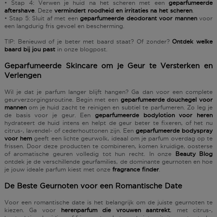
•
Stap 4
: Verwen je huid na het scheren met een
geparfumeerde
aftershave
. Deze
vermindert roodheid en irritaties na het scheren
.
•
Stap 5
: Sluit af met een
geparfumeerde deodorant voor mannen
voor
een langdurig fris gevoel en bescherming.
TIP
: Benieuwd of je beter met baard staat? Of zonder?
Ontdek welke
baard bij jou past
in onze blogpost.
Geparfumeerde Skincare om je Geur te Versterken en
Verlengen
Wil je dat je
parfum langer blijft hangen
? Ga dan voor een complete
geurverzorgingsroutine. Begin met een
geparfumeerde douchegel voor
mannen
om je huid zacht te reinigen en subtiel te parfumeren. Zo leg je
de basis voor je geur. Een
geparfumeerde bodylotion voor heren
hydrateert de huid intens en helpt de geur beter te fixeren, of het nu
citrus-, lavendel- of cederhouttonen
zijn. Een
geparfumeerde bodyspray
voor hem
geeft een lichte geurwolk, ideaal om je parfum overdag op te
frissen. Door deze producten te combineren, komen kruidige, oosterse
of aromatische geuren volledig tot hun recht. In onze
Beauty Blog
ontdek je de verschillende geurfamilies, de
dominante geurnoten
en
hoe
je jouw ideale parfum kiest
met onze
fragrance finder
.
De Beste Geurnoten voor een Romantische Date
Voor een romantische date is het belangrijk om de juiste geurnoten te
kiezen. Ga voor
herenparfum die vrouwen aantrekt
, met
citrus-,