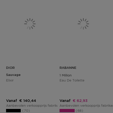
DIOR
RABANNE
Sauvage
1 Million
Elixir
Eau De Toilette
Kortingsprijs
Kortingsprijs
Vanaf
€ 140,44
Vanaf
€ 62,93
Aanbevolen verkoopprijs fabrikant
Aanbevolen verkoopprijs fabrik
€ 187,25
70
68