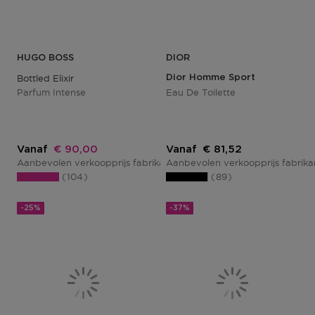
HUGO BOSS
DIOR
Bottled Elixir
Dior Homme Sport
Parfum Intense
Eau De Toilette
Kortingsprijs
Kortingsprijs
Vanaf
€ 90,00
Vanaf
€ 81,52
Aanbevolen verkoopprijs fabrikant
Aanbevolen verkoopprijs fabrik
€ 120,00
104
89
-25%
-37%