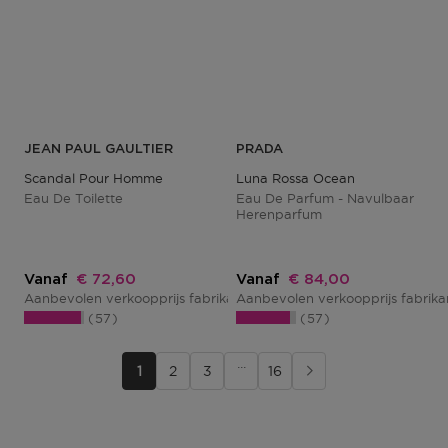
JEAN PAUL GAULTIER
PRADA
Scandal Pour Homme
Luna Rossa Ocean
Eau De Toilette
Eau De Parfum - Navulbaar
Herenparfum
Kortingsprijs
Kortingsprijs
Vanaf
€ 72,60
Vanaf
€ 84,00
Aanbevolen verkoopprijs fabrikant
Aanbevolen verkoopprijs fabrik
€ 96,80
57
57
···
1
2
3
16