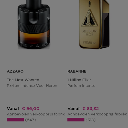
AZZARO
RABANNE
The Most Wanted
1 Million Elixir
Parfum Intense Voor Heren
Parfum Intense
Kortingsprijs
Kortingsprijs
Vanaf
€ 96,00
Vanaf
€ 83,32
Aanbevolen verkoopprijs fabrikant
Aanbevolen verkoopprijs fabrik
€ 128,00
547
318