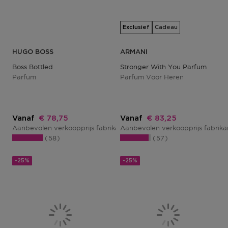
Exclusief
Cadeau
HUGO BOSS
ARMANI
Boss Bottled
Stronger With You Parfum
Parfum
Parfum Voor Heren
Kortingsprijs
Kortingsprijs
Vanaf
€ 78,75
Vanaf
€ 83,25
Aanbevolen verkoopprijs fabrikant
Aanbevolen verkoopprijs fabrik
€ 105,00
58
57
-25%
-25%