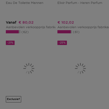
Eau De Toilette Mannen
Elixir Parfum - Heren Parfum
Kortingsprijs
Kortingsprijs
Vanaf
€ 80,02
€ 102,02
Aanbevolen verkoopprijs fabrikant
Aanbevolen verkoopprijs fabrik
€ 100,02
62
61
-21%
-25%
Exclusief