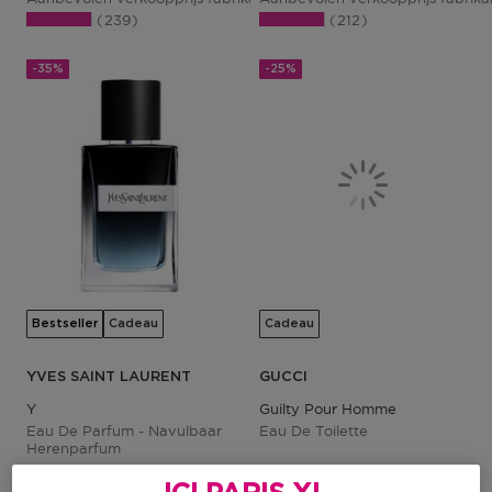
239
212
-35%
-25%
Bestseller
Cadeau
Cadeau
YVES SAINT LAURENT
GUCCI
Y
Guilty Pour Homme
Eau De Parfum - Navulbaar
Eau De Toilette
Herenparfum