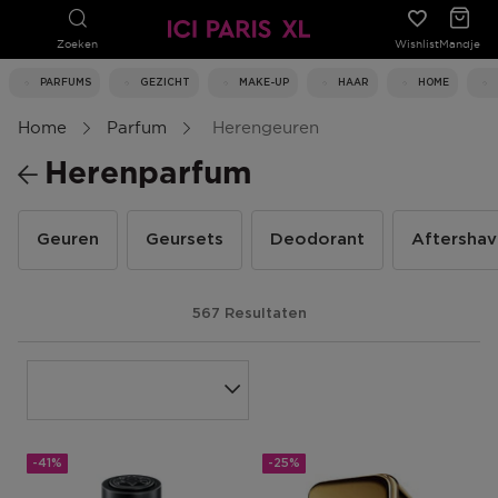
Zoeken
Wishlist
Mandje
PARFUMS
GEZICHT
MAKE-UP
HAAR
HOME
Home
Parfum
Herengeuren
Herenparfum
Geuren
Geursets
Deodorant
Aftersha
567 Resultaten
-41%
-25%