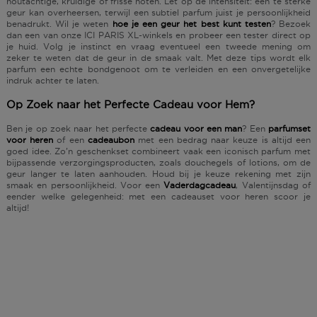
houtachtige, kruidige
of
frisse noten
. Let op de intensiteit: een te sterke
geur kan overheersen, terwijl een subtiel parfum juist je persoonlijkheid
benadrukt.
Wil je weten
hoe je een geur het best kunt testen
? Bezoek
dan een van onze
ICI PARIS XL-winkels
en probeer een
tester
direct op
je huid. Volg je instinct en vraag eventueel een tweede mening om
zeker te weten dat de geur in de smaak valt. Met deze tips wordt elk
parfum een echte bondgenoot om te verleiden en een onvergetelijke
indruk achter te laten.
Op Zoek naar het Perfecte Cadeau voor Hem?
Ben je op zoek naar het perfecte
cadeau voor een man
? Een
parfumset
voor heren
of een
cadeaubon
met een bedrag naar keuze is altijd een
goed idee. Zo’n geschenkset combineert vaak een iconisch parfum met
bijpassende verzorgingsproducten, zoals douchegels of lotions, om de
geur langer te laten aanhouden. Houd bij je keuze rekening met zijn
smaak en persoonlijkheid. Voor een
Vaderdagcadeau
,
Valentijnsdag
of
eender welke gelegenheid: met een
cadeauset voor heren
scoor je
altijd!