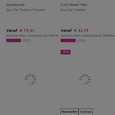
Spicebomb
Cool Water Man
Eau De Toilette Mannen
Eau De Toilette
Kortingsprijs
Kortingsprijs
Vanaf
€ 75,01
Vanaf
€ 33,75
Aanbevolen verkoopprijs fabrikant
Aanbevolen verkoopprijs fabrik
€ 100,02
117
115
-35%
Bestseller
Cadeau