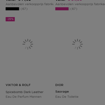
Aanbevolen verkoopprijs fabrikant
Aanbevolen verkoopprijs fabrik
€ 94,70
67
67
-25%
VIKTOR & ROLF
DIOR
Spicebomb Dark Leather
Sauvage
Eau De Parfum Mannen
Eau De Toilette