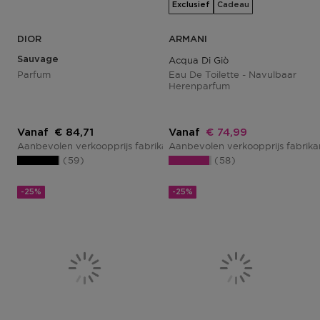
Exclusief
Cadeau
DIOR
ARMANI
Sauvage
Acqua Di Giò
Parfum
Eau De Toilette - Navulbaar
Herenparfum
Kortingsprijs
Kortingsprijs
Vanaf
€ 84,71
Vanaf
€ 74,99
Aanbevolen verkoopprijs fabrikant
Aanbevolen verkoopprijs fabrik
€ 112,95
59
58
-25%
-25%