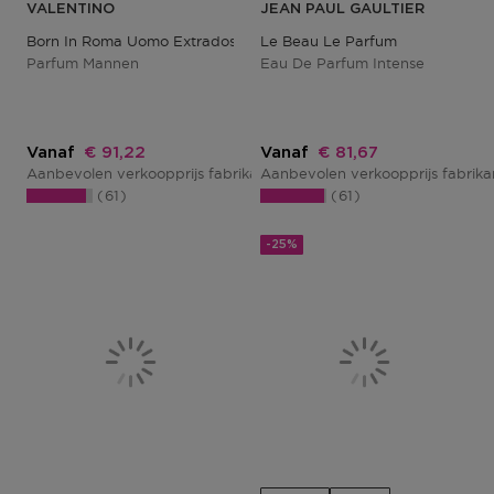
VALENTINO
JEAN PAUL GAULTIER
Born In Roma Uomo Extradose
Le Beau Le Parfum
Parfum Mannen
Eau De Parfum Intense
Kortingsprijs
Kortingsprijs
Vanaf
€ 91,22
Vanaf
€ 81,67
Aanbevolen verkoopprijs fabrikant
Aanbevolen verkoopprijs fabrik
€ 114,02
61
61
-25%