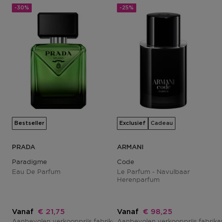
-30%
-25%
Bestseller
Exclusief
Cadeau
PRADA
ARMANI
Paradigme
Code
Eau De Parfum
Le Parfum - Navulbaar
Herenparfum
Kortingsprijs
Kortingsprijs
Vanaf
€ 21,75
Vanaf
€ 98,25
Aanbevolen verkoopprijs fabrikant
Aanbevolen verkoopprijs fabrik
€ 29,00