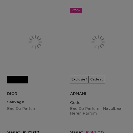
-25%
Bestseller
Exclusief
Cadeau
DIOR
ARMANI
Sauvage
Code
Eau De Parfum
Eau De Parfum - Navulbaar
Heren Parfum
Kortingsprijs
Kortingsprijs
Vanaf
€ 71,02
Vanaf
€ 84,00