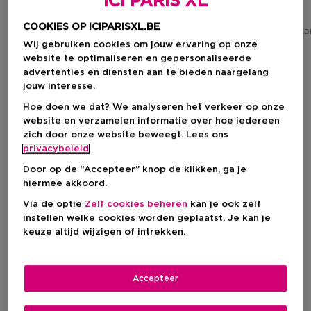
ICI PARIS XL
Kortingsprijs
Kortingsprijs
Vanaf
€ 87,00
Vanaf
€ 64,50
COOKIES OP ICIPARISXL.BE
Aanbevolen verkoopprijs fabrikant
Aanbevolen verkoopprijs fabrik
€ 119,00
204
134
Wij gebruiken cookies om jouw ervaring op onze
website te optimaliseren en gepersonaliseerde
advertenties en diensten aan te bieden naargelang
-25%
-25%
jouw interesse.
Hoe doen we dat? We analyseren het verkeer op onze
website en verzamelen informatie over hoe iedereen
zich door onze website beweegt. Lees ons
privacybeleid
Door op de “Accepteer” knop de klikken, ga je
hiermee akkoord.
Via de optie
Zelf cookies beheren
kan je ook zelf
instellen welke cookies worden geplaatst. Je kan je
keuze altijd wijzigen of intrekken.
AZZARO
PRADA
Accepteer
The Most Wanted
Luna Rossa Ocean
Eau De Parfum Intense
Eau De Toilette - Navulbaar