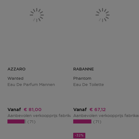
AZZARO
RABANNE
Wanted
Phantom
Eau De Parfum Mannen
Eau De Toilette
Kortingsprijs
Kortingsprijs
Vanaf
€ 81,00
Vanaf
€ 67,12
Aanbevolen verkoopprijs fabrikant
Aanbevolen verkoopprijs fabrik
€ 108,00
71
71
-32%