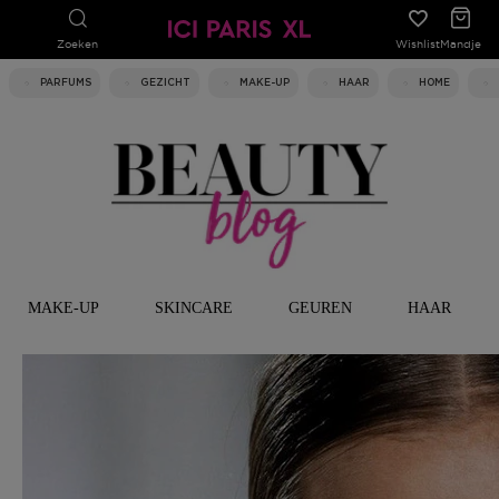
Zoeken
Wishlist
Mandje
PARFUMS
GEZICHT
MAKE-UP
HAAR
HOME
MAKE-UP
SKINCARE
GEUREN
HAAR