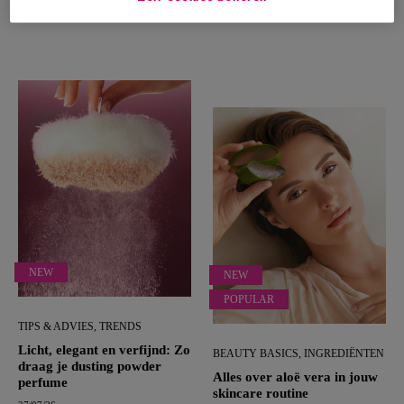
29/07/26
NEW
NEW
POPULAR
TIPS & ADVIES, TRENDS
Licht, elegant en verfijnd: Zo
BEAUTY BASICS, INGREDIËNTEN
draag je dusting powder
Alles over aloë vera in jouw
perfume
skincare routine