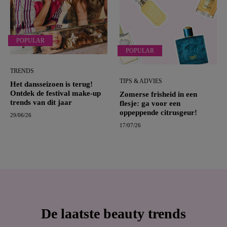
POPULAR
POPULAR
TRENDS
TIPS & ADVIES
Het dansseizoen is terug!
Ontdek de festival make-up
Zomerse frisheid in een
trends van dit jaar
flesje: ga voor een
oppeppende citrusgeur!
29/06/26
17/07/26
De laatste beauty trends