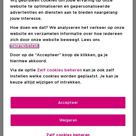
Wij gebruiken cookies om jouw ervaring op onze
03/08/26
website te optimaliseren en gepersonaliseerde
advertenties en diensten aan te bieden naargelang
jouw interesse.
Hoe doen we dat? We analyseren het verkeer op onze
website en verzamelen informatie over hoe iedereen
zich door onze website beweegt. Lees ons
privacybeleid
Door op de “Accepteer” knop de klikken, ga je
hiermee akkoord.
Via de optie
Zelf cookies beheren
kan je ook zelf
instellen welke cookies worden geplaatst. Je kan je
keuze altijd wijzigen of intrekken.
NEW
NEW
Accepteer
HOW-TO
TRENDS
Let your true colors shine:
Weigeren
Straal met Pride make-up
Glitter Brows: De
inspiratie
festivaltrend die jouw look
laat stralen
Zelf cookies beheren
31/07/26