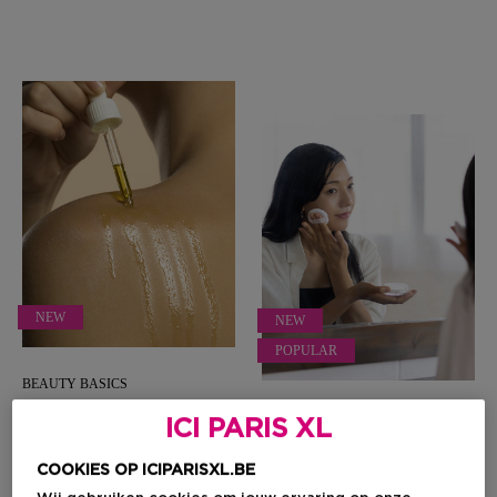
NEW
NEW
POPULAR
BEAUTY BASICS
Body oil: het geheim voor
HOW-TO, TIPS & ADVIES
ICI PARIS XL
een zachte, stralende huid
Zo gebruik je baking powder
05/08/26
in je make-up voor een egale,
COOKIES OP ICIPARISXL.BE
airbrushed finish