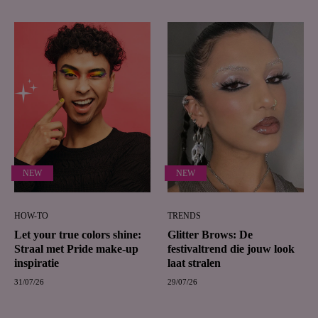
NEW
NEW
HOW-TO
TRENDS
Let your true colors shine:
Glitter Brows: De
Straal met Pride make-up
festivaltrend die jouw look
inspiratie
laat stralen
31/07/26
29/07/26