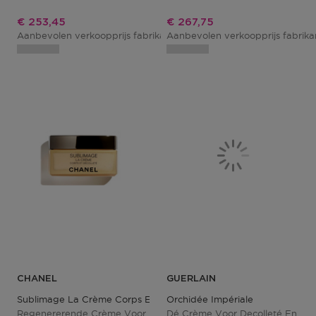
Kortingsprijs
Kortingsprijs
€ 253,45
€ 267,75
Aanbevolen verkoopprijs fabrikant
Aanbevolen verkoopprijs fabrik
€ 274,00
CHANEL
GUERLAIN
Sublimage La Crème Corps Et Décolleté
Orchidée Impériale
Regenererende Crème Voor
Dé Crème Voor Decolleté En