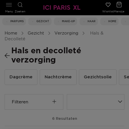
Menu
Zoeken
Wishlist
Mandje
PARFUMS
GEZICHT
MAKE-UP
HAAR
HOME
Home
Gezicht
Verzorging
Hals &
Decolleté
Hals en decolleté
verzorging
Dagcrème
Nachtcrème
Gezichtsolie
S
Filteren
6 Resultaten