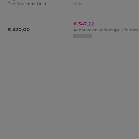
Een Stralende Huid
Hals
Kortingsprijs
€ 347,22
€ 320,00
Aanbevolen verkoopprijs fabrik