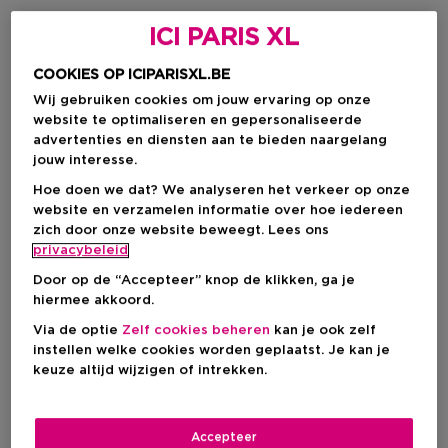
-15%
-16%
ICI PARIS XL
COOKIES OP ICIPARISXL.BE
Wij gebruiken cookies om jouw ervaring op onze
website te optimaliseren en gepersonaliseerde
advertenties en diensten aan te bieden naargelang
jouw interesse.
Hoe doen we dat? We analyseren het verkeer op onze
website en verzamelen informatie over hoe iedereen
zich door onze website beweegt. Lees ons
privacybeleid
Door op de “Accepteer” knop de klikken, ga je
hiermee akkoord.
CLINIQUE
SISLEY
Smart Clinical Repair™ Wrinkle Correcting Cream
Crème Pour Le Cou Formule Enri
Via de optie
Zelf cookies beheren
kan je ook zelf
Hydraterende Dag-En
Verstevigende
instellen welke cookies worden geplaatst. Je kan je
Nachtcrème - Anti-Aging
Huidverzorging Voor De Hals
keuze altijd wijzigen of intrekken.
Kortingsprijs
Kortingsprijs
€ 87,97
€ 143,65
Accepteer