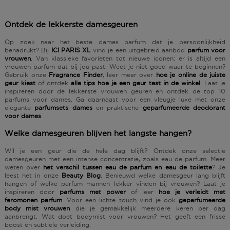
Ontdek de lekkerste damesgeuren
Op zoek naar
het beste dames parfum
dat je persoonlijkheid
benadrukt? Bij
ICI PARIS XL
vind je een uitgebreid aanbod
parfum voor
vrouwen
. Van klassieke favorieten tot nieuwe iconen: er is altijd een
vrouwen parfum
dat bij jou past. Weet je niet goed waar te beginnen?
Gebruik onze
Fragrance Finder
, leer meer over
hoe je online de juiste
geur kiest
of ontdek
alle tips hoe je een geur test in de winkel
. Laat je
inspireren door de lekkerste vrouwen geuren en ontdek de top 10
parfums voor dames. Ga daarnaast voor een vleugje luxe met onze
elegante
parfumsets dames
en praktische
geparfumeerde deodorant
voor dames
.
Welke damesgeuren blijven het langste hangen?
Wil je een geur die de hele dag blijft? Ontdek onze selectie
damesgeuren
met een intense concentratie, zoals
eau de parfum
. Meer
weten over
het verschil tussen eau de parfum en eau de toilette
? Je
leest het in onze
Beauty Blog
. Benieuwd welke damesgeur lang blijft
hangen of welke parfum mannen lekker vinden bij vrouwen? Laat je
inspireren door
parfums met power
of leer
hoe je verleidt met
feromonen parfum
. Voor een lichte touch vind je ook
geparfumeerde
body mist vrouwen
die je gemakkelijk meerdere keren per dag
aanbrengt.
Wat doet bodymist voor vrouwen?
Het geeft een frisse
boost én subtiele verleiding.