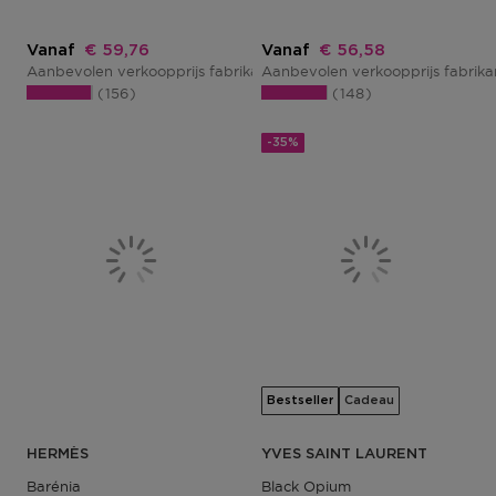
Kortingsprijs
Kortingsprijs
Vanaf
€ 59,76
Vanaf
€ 56,58
Aanbevolen verkoopprijs fabrikant
Aanbevolen verkoopprijs fabrik
€ 72,00
156
148
-35%
Bestseller
Cadeau
HERMÈS
YVES SAINT LAURENT
Barénia
Black Opium