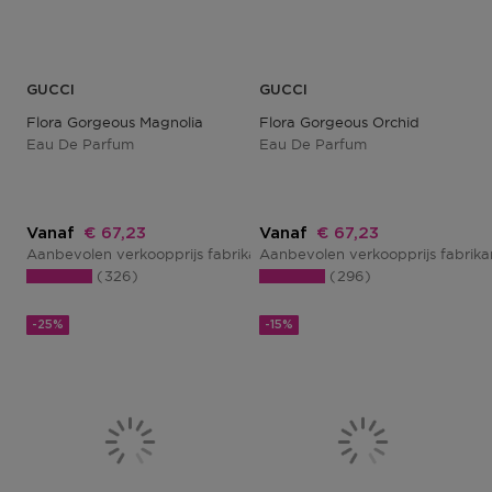
GUCCI
GUCCI
Flora Gorgeous Magnolia
Flora Gorgeous Orchid
Eau De Parfum
Eau De Parfum
Kortingsprijs
Kortingsprijs
Vanaf
€ 67,23
Vanaf
€ 67,23
Aanbevolen verkoopprijs fabrikant
Aanbevolen verkoopprijs fabrik
€ 81,00
326
296
-25%
-15%