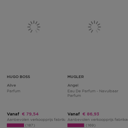
HUGO BOSS
MUGLER
Alive
Angel
Parfum
Eau De Parfum - Navulbaar
Parfum
Kortingsprijs
Kortingsprijs
Vanaf
€ 79,54
Vanaf
€ 86,93
Aanbevolen verkoopprijs fabrikant
Aanbevolen verkoopprijs fabrik
€ 97,00
187
169