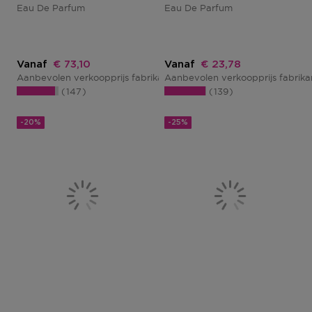
Eau De Parfum
Eau De Parfum
Kortingsprijs
Kortingsprijs
Vanaf
€ 73,10
Vanaf
€ 23,78
Aanbevolen verkoopprijs fabrikant
Aanbevolen verkoopprijs fabrik
€ 86,00
147
139
-20%
-25%