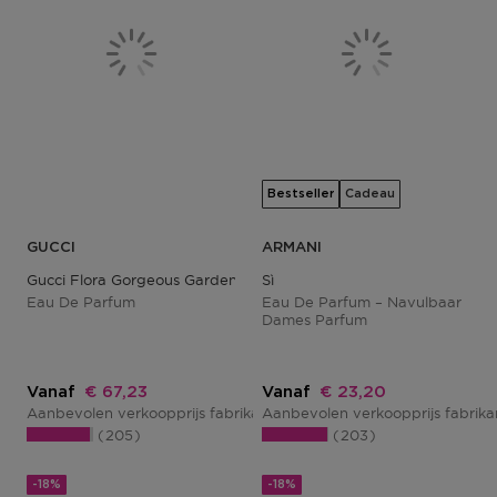
Bestseller
Cadeau
GUCCI
ARMANI
Gucci Flora Gorgeous Gardenia
Sì
Eau De Parfum
Eau De Parfum – Navulbaar
Dames Parfum
Kortingsprijs
Kortingsprijs
Vanaf
€ 67,23
Vanaf
€ 23,20
Aanbevolen verkoopprijs fabrikant
Aanbevolen verkoopprijs fabrik
€ 81,00
205
203
-18%
-18%