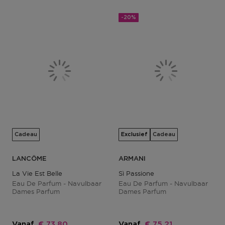
-20%
Cadeau
Exclusief
Cadeau
LANCÔME
ARMANI
La Vie Est Belle
Sì Passione
Eau De Parfum - Navulbaar
Eau De Parfum - Navulbaar
Dames Parfum
Dames Parfum
Kortingsprijs
Kortingsprijs
Vanaf
€ 73,80
Vanaf
€ 75,21