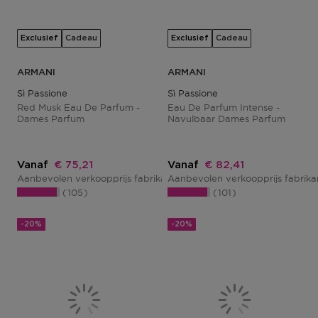
Exclusief
Cadeau
Exclusief
Cadeau
ARMANI
ARMANI
Sì Passione
Sì Passione
Red Musk Eau De Parfum -
Eau De Parfum Intense -
Dames Parfum
Navulbaar Dames Parfum
Kortingsprijs
Kortingsprijs
Vanaf
€ 75,21
Vanaf
€ 82,41
Aanbevolen verkoopprijs fabrikant
Aanbevolen verkoopprijs fabrik
€ 94,01
105
101
-20%
-20%