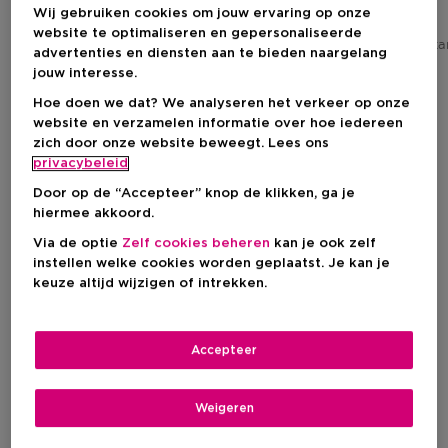
Wij gebruiken cookies om jouw ervaring op onze
Kortingsprijs
Kortingsprijs
Vanaf
€ 78,62
Vanaf
€ 28,05
website te optimaliseren en gepersonaliseerde
Aanbevolen verkoopprijs fabrikant
Aanbevolen verkoopprijs fabrik
€ 95,75
advertenties en diensten aan te bieden naargelang
473
446
jouw interesse.
Hoe doen we dat? We analyseren het verkeer op onze
website en verzamelen informatie over hoe iedereen
zich door onze website beweegt. Lees ons
privacybeleid
Door op de “Accepteer” knop de klikken, ga je
hiermee akkoord.
Via de optie
Zelf cookies beheren
kan je ook zelf
instellen welke cookies worden geplaatst. Je kan je
keuze altijd wijzigen of intrekken.
Accepteer
MUGLER
DIOR
Weigeren
Alien Goddess
Miss Dior Blooming Bouquet
Eau De Parfum - Navulbaar
Eau De Toilette