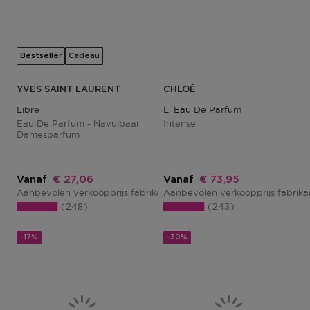
Bestseller
Cadeau
YVES SAINT LAURENT
CHLOÉ
Libre
L´eau De Parfum
Eau De Parfum - Navulbaar
Intense
Damesparfum
Kortingsprijs
Kortingsprijs
Vanaf
€ 27,06
Vanaf
€ 73,95
Aanbevolen verkoopprijs fabrikant
Aanbevolen verkoopprijs fabrik
€ 33,00
248
243
-17%
-30%