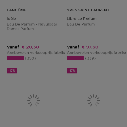
LANCÔME
YVES SAINT LAURENT
Idôle
Libre Le Parfum
Eau De Parfum - Navulbaar
Eau De Parfum
Dames Parfum
Kortingsprijs
Kortingsprijs
Vanaf
€ 20,50
Vanaf
€ 97,60
Aanbevolen verkoopprijs fabrikant
Aanbevolen verkoopprijs fabrik
€ 25,00
350
339
-17%
-17%