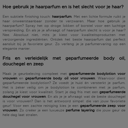
Hoe gebruik je haarparfum en is het slecht voor je haar?
Een subtiele finishing touch:
haarparfum
. Met een lichte formule ruikt je
haar onweerstaanbaar zonder te verzwaren. Maar
hoe gebruik je
haarparfum
? Spray het op droge lokken of borstel voor een luchtige
verspreiding. En als je je afvraagt of
haarparfum slecht is voor je haar
?
Nee. Absoluut niet, mits je kiest voor kwaliteitsproducten met
verzorgende ingrediënten. Ontdek het
beste haarparfum
dat perfect
aansluit bij je favoriete geur. Zo verleng je je parfumervaring op een
elegante manier.
Fris en verleidelijk met geparfumeerde body oil,
douchegel en zeep
Maak je geurbeleving compleet met
geparfumeerde bodylotion voor
vrouwen
en
geparfumeerde body oil voor vrouwen
.
Waarvoor dient
geparfumeerde bodylotion
? Ze voedt je huid én versterkt je parfum.
Het is zeker veilig om je bodylotion te combineren met je parfum,
zolang je kiest voor kwaliteit. Start je dag fris met een
geparfumeerde
douchegel voor vrouwen
. En als je je afvraagt wat de beste douchegel
is voor vrouwen? Dan is het antwoord simpel: die van jouw favoriete
geur! Voor een zachte reiniging kies je een
geparfumeerde zeep voor
vrouwen
. Zo creëer je een luxueuze
perfume layering
die jouw geur de
hele dag laat stralen.