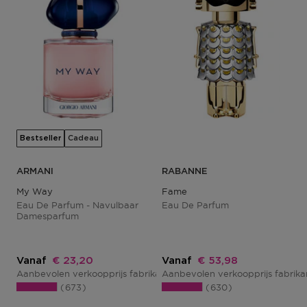
Bestseller
Cadeau
ARMANI
RABANNE
My Way
Fame
Eau De Parfum - Navulbaar
Eau De Parfum
Damesparfum
Kortingsprijs
Kortingsprijs
Vanaf
€ 23,20
Vanaf
€ 53,98
Aanbevolen verkoopprijs fabrikant
Aanbevolen verkoopprijs fabrik
€ 29,00
673
630