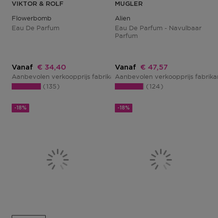
VIKTOR & ROLF
MUGLER
Flowerbomb
Alien
Eau De Parfum
Eau De Parfum - Navulbaar
Parfum
Kortingsprijs
Kortingsprijs
Vanaf
€ 34,40
Vanaf
€ 47,57
Aanbevolen verkoopprijs fabrikant
Aanbevolen verkoopprijs fabrik
€ 43,00
135
124
-18%
-18%