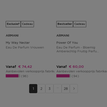
Exclusief
Cadeau
Bestseller
Cadeau
ARMANI
ARMANI
My Way Nectar
Power Of You
Eau De Parfum Vrouwen
Eau De Parfum - Bloemig
Amberachtig Fruitig Parfum
Voor Dames
Kortingsprijs
Kortingsprijs
Vanaf
€ 74,42
Vanaf
€ 60,00
Aanbevolen verkoopprijs fabrikant
Aanbevolen verkoopprijs fabrik
€ 93,02
96
94
···
1
2
3
28