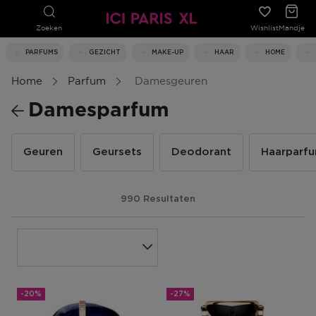
Zoeken
Wishlist
Mandje
PARFUMS
GEZICHT
MAKE-UP
HAAR
HOME
Home
Parfum
Damesgeuren
Damesparfum
Geuren
Geursets
Deodorant
Haarparf
990 Resultaten
-20%
-27%