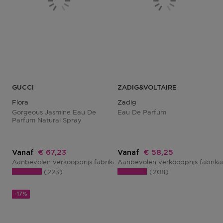
GUCCI
ZADIG&VOLTAIRE
Flora
Zadig
Gorgeous Jasmine Eau De
Eau De Parfum
Parfum Natural Spray
Kortingsprijs
Kortingsprijs
Vanaf
€ 67,23
Vanaf
€ 58,25
Aanbevolen verkoopprijs fabrikant
Aanbevolen verkoopprijs fabrik
€ 81,00
223
208
-17%