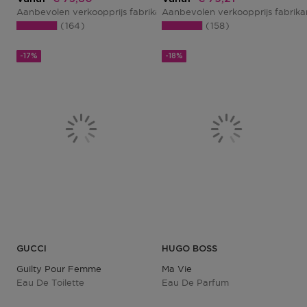
Aanbevolen verkoopprijs fabrikant
Aanbevolen verkoopprijs fabrik
€ 90,00
164
158
-17%
-18%
GUCCI
HUGO BOSS
Guilty Pour Femme
Ma Vie
Eau De Toilette
Eau De Parfum