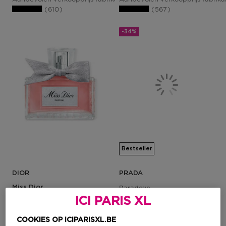
610
567
-34%
Bestseller
DIOR
PRADA
Miss Dior
Paradoxe
Parfum
Eau De Parfum - Navulbaar
ICI PARIS XL
Dames Parfum
COOKIES OP ICIPARISXL.BE