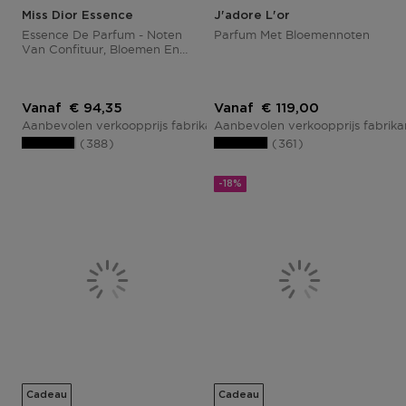
Miss Dior Essence
J'adore L'or
Essence De Parfum - Noten
Parfum Met Bloemennoten
Van Confituur, Bloemen En
Hout
Kortingsprijs
Kortingsprijs
Vanaf
€ 94,35
Vanaf
€ 119,00
Aanbevolen verkoopprijs fabrikant
Aanbevolen verkoopprijs fabrik
€ 115,15
388
361
-18%
Cadeau
Cadeau