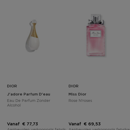
DIOR
DIOR
J'adore Parfum D'eau
Miss Dior
Eau De Parfum Zonder
Rose N'roses
Alcohol
Kortingsprijs
Kortingsprijs
Vanaf
€ 77,73
Vanaf
€ 69,53
Aanbevolen verkoopprijs fabrikant
Aanbevolen verkoopprijs fabrik
€ 91,45