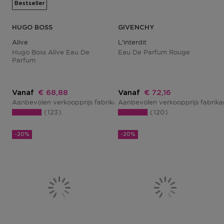
Bestseller
HUGO BOSS
GIVENCHY
Alive
L'interdit
Hugo Boss Alive Eau De
Eau De Parfum Rouge
Parfum
Kortingsprijs
Kortingsprijs
Vanaf
€ 68,88
Vanaf
€ 72,16
Aanbevolen verkoopprijs fabrikant
Aanbevolen verkoopprijs fabrik
€ 84,00
123
120
-20%
-20%