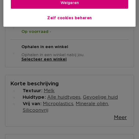
IN WINKELMANDJE
Weigeren
Zelf cookies beheren
Levering aan huis
-
Op voorraad
Ophalen in een winkel
Ophalen in een winkel nabij jou.
Selecteer een winkel
Korte beschrijving
Melk
Textuur
Alle huidtypes
Gevoelige huid
Huidtype
Microplastics
Minerale oliën
Vrij van
Silicoonvrij
Meer