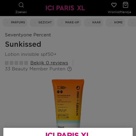
Zoeken
Wishlist
Mandje
PARFUMS
GEZICHT
MAKE-UP
HAAR
HOME
Seventyone Percent
Sunkissed
lotion invisible spf50+
Bekijk 0 reviews
33 Beauty Member Punten