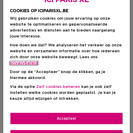
ICI PARIS XL
COOKIES OP ICIPARISXL.BE
Wij gebruiken cookies om jouw ervaring op onze
website te optimaliseren en gepersonaliseerde
advertenties en diensten aan te bieden naargelang
jouw interesse.
Hoe doen we dat? We analyseren het verkeer op onze
website en verzamelen informatie over hoe iedereen
zich door onze website beweegt. Lees ons
privacybeleid
Kies je formaat
Door op de “Accepteer” knop de klikken, ga je
hiermee akkoord.
100 ML
Op voorraad
Via de optie
Zelf cookies beheren
kan je ook zelf
100 ML
instellen welke cookies worden geplaatst. Je kan je
€ 33,95
keuze altijd wijzigen of intrekken.
€ 33,95
Accepteer