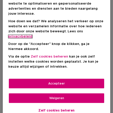
website te optimaliseren en gepersonaliseerde
2
1
advertenties en diensten aan te bieden naargelang
jouw interesse.
-30%
Hoe doen we dat? We analyseren het verkeer op onze
website en verzamelen informatie over hoe iedereen
zich door onze website beweegt. Lees ons
privacybeleid
Door op de “Accepteer” knop de klikken, ga je
hiermee akkoord.
Via de optie
Zelf cookies beheren
kan je ook zelf
instellen welke cookies worden geplaatst. Je kan je
keuze altijd wijzigen of intrekken.
Exclusief
Accepteer
ICI PARIS XL
ICI PARIS XL
Accessoires
Accessoires
Weigeren
Schuin Pincet
Kwartsroller Voor Het
Lichaam
Zelf cookies beheren