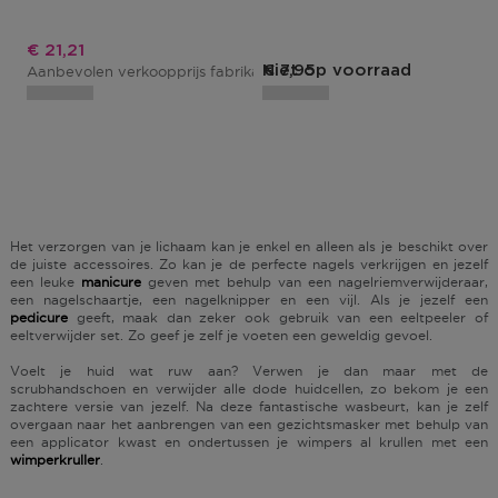
Kortingsprijs
€ 21,21
Productprijs
Niet op voorraad
€ 7,95
Aanbevolen verkoopprijs fabrikant
€ 24,95
Het verzorgen van je lichaam kan je enkel en alleen als je beschikt over
de juiste accessoires. Zo kan je de perfecte nagels verkrijgen en jezelf
een leuke
manicure
geven met behulp van een nagelriemverwijderaar,
een nagelschaartje, een nagelknipper en een vijl. Als je jezelf een
pedicure
geeft, maak dan zeker ook gebruik van een eeltpeeler of
eeltverwijder set. Zo geef je zelf je voeten een geweldig gevoel.
Voelt je huid wat ruw aan? Verwen je dan maar met de
scrubhandschoen en verwijder alle dode huidcellen, zo bekom je een
zachtere versie van jezelf. Na deze fantastische wasbeurt, kan je zelf
overgaan naar het aanbrengen van een gezichtsmasker met behulp van
een applicator kwast en ondertussen je wimpers al krullen met een
wimperkruller
.