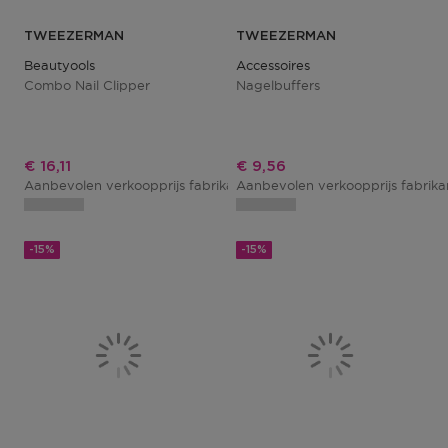
TWEEZERMAN
TWEEZERMAN
Beautyools
Accessoires
Combo Nail Clipper
Nagelbuffers
Kortingsprijs
Kortingsprijs
€ 16,11
€ 9,56
Aanbevolen verkoopprijs fabrikant
Aanbevolen verkoopprijs fabrik
€ 18,95
-15%
-15%