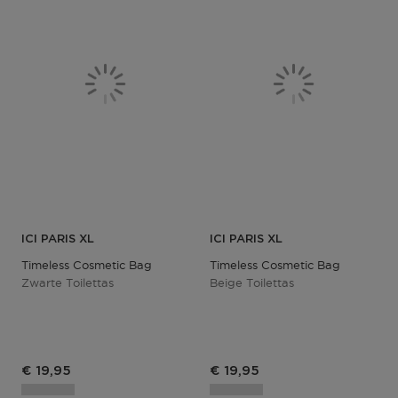
ICI PARIS XL
ICI PARIS XL
Timeless Cosmetic Bag
Timeless Cosmetic Bag
Zwarte Toilettas
Beige Toilettas
Productprijs
Productprijs
€ 19,95
€ 19,95