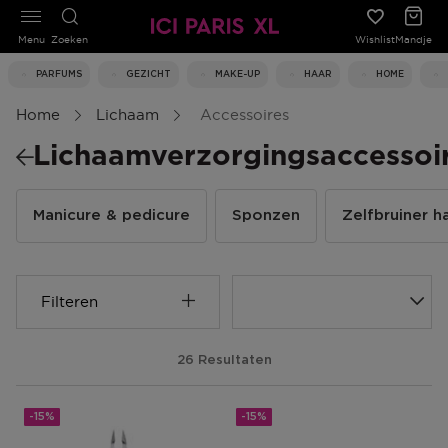
Menu
Zoeken
Wishlist
Mandje
PARFUMS
GEZICHT
MAKE-UP
HAAR
HOME
Home
Lichaam
Accessoires
Lichaamverzorgingsaccessoi
Manicure & pedicure
Sponzen
Zelfbruiner 
Filteren
26 Resultaten
-15%
-15%