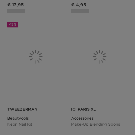
Productprijs
€ 13,95
€ 4,95
-15%
TWEEZERMAN
ICI PARIS XL
Beautyools
Accessoires
Neon Nail Kit
Make-Up Blending Spons