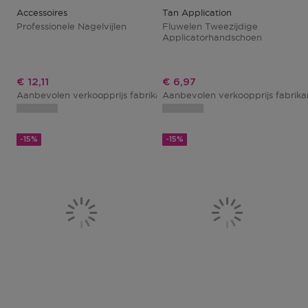
Accessoires
Tan Application
Professionele Nagelvijlen
Fluwelen Tweezijdige
Applicatorhandschoen
Kortingsprijs
Kortingsprijs
€ 12,11
€ 6,97
Aanbevolen verkoopprijs fabrikant
Aanbevolen verkoopprijs fabrik
€ 14,25
-15%
-15%