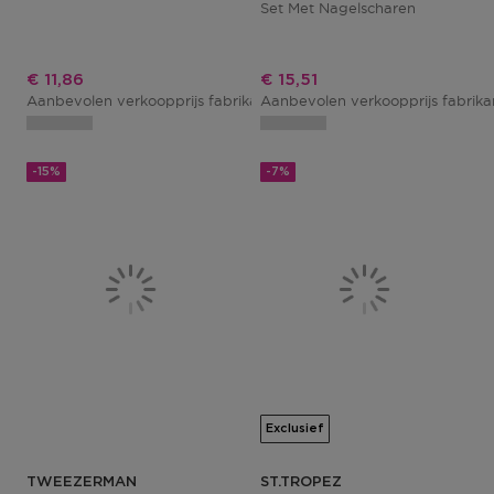
Set Met Nagelscharen
Kortingsprijs
Kortingsprijs
€ 11,86
€ 15,51
Aanbevolen verkoopprijs fabrikant
Aanbevolen verkoopprijs fabrik
€ 13,95
-15%
-7%
Exclusief
TWEEZERMAN
ST.TROPEZ