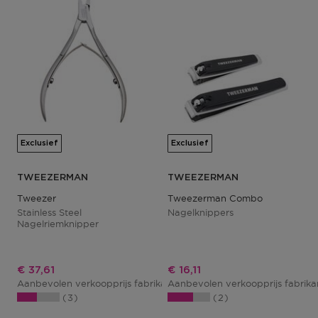
Exclusief
Exclusief
TWEEZERMAN
TWEEZERMAN
Tweezer
Tweezerman Combo
Stainless Steel
Nagelknippers
Nagelriemknipper
Kortingsprijs
Kortingsprijs
€ 37,61
€ 16,11
Aanbevolen verkoopprijs fabrikant
Aanbevolen verkoopprijs fabrik
€ 44,25
3
2