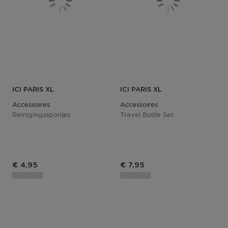
ICI PARIS XL
ICI PARIS XL
Accessoires
Accessoires
Reinigingssponjes
Travel Botlle Set
Productprijs
Productprijs
€ 4,95
€ 7,95