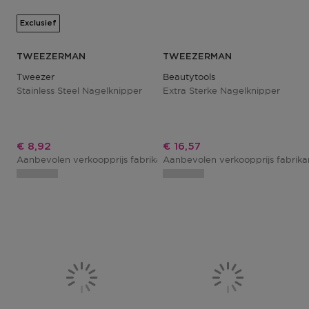
Exclusief
TWEEZERMAN
TWEEZERMAN
Tweezer
Beautytools
Stainless Steel Nagelknipper
Extra Sterke Nagelknipper
Kortingsprijs
Kortingsprijs
€ 8,92
€ 16,57
Aanbevolen verkoopprijs fabrikant
Aanbevolen verkoopprijs fabrik
€ 10,50