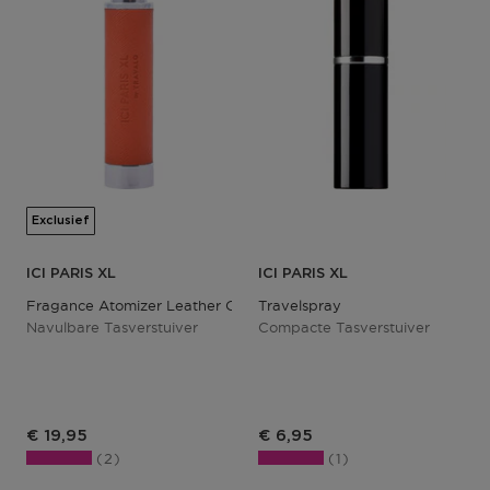
Exclusief
ICI PARIS XL
ICI PARIS XL
Fragance Atomizer Leather Orange
Travelspray
Navulbare Tasverstuiver
Compacte Tasverstuiver
Productprijs
Productprijs
€ 19,95
€ 6,95
2
1