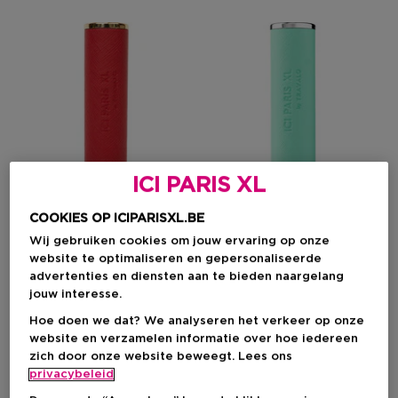
ICI PARIS XL
COOKIES OP ICIPARISXL.BE
Exclusief
Wij gebruiken cookies om jouw ervaring op onze
website te optimaliseren en gepersonaliseerde
ICI PARIS XL
ICI PARIS XL
advertenties en diensten aan te bieden naargelang
Fragrance Atomizer Leather Red
Fragance Atomizer Leather Past
jouw interesse.
Navulbare Tasverstuiver
Navulbare Tasverstuiver
Travalo By Ici Paris Xl
Hoe doen we dat? We analyseren het verkeer op onze
website en verzamelen informatie over hoe iedereen
zich door onze website beweegt. Lees ons
privacybeleid
Productprijs
Productprijs
€ 19,95
€ 19,95