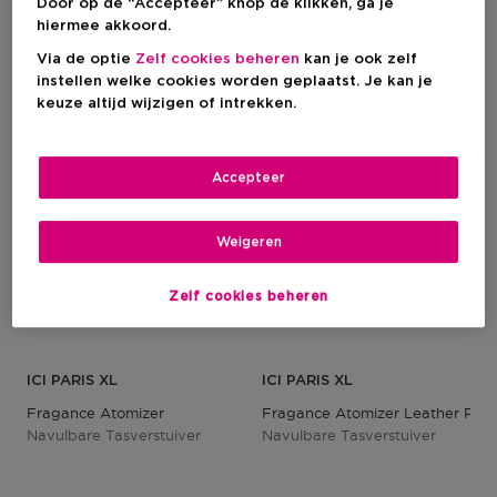
Door op de “Accepteer” knop de klikken, ga je
1
hiermee akkoord.
Via de optie
Zelf cookies beheren
kan je ook zelf
instellen welke cookies worden geplaatst. Je kan je
keuze altijd wijzigen of intrekken.
Accepteer
Weigeren
Zelf cookies beheren
ICI PARIS XL
ICI PARIS XL
Fragance Atomizer
Fragance Atomizer Leather Past
Navulbare Tasverstuiver
Navulbare Tasverstuiver