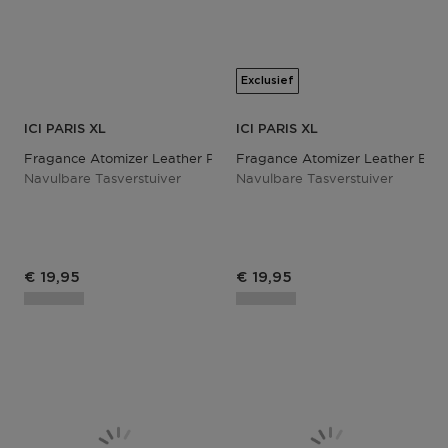
Exclusief
ICI PARIS XL
ICI PARIS XL
Fragance Atomizer Leather Pink
Fragance Atomizer Leather Blue
Navulbare Tasverstuiver
Navulbare Tasverstuiver
Productprijs
Productprijs
€ 19,95
€ 19,95