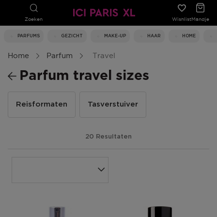
Zoeken
Wishlist
Mandje
PARFUMS
GEZICHT
MAKE-UP
HAAR
HOME
Home
Parfum
Travel
Parfum travel sizes
Reisformaten
Tasverstuiver
20 Resultaten