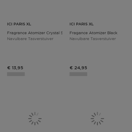
ICI PARIS XL
ICI PARIS XL
Fragrance Atomizer Crystal Silver
Fragance Atomizer Black
Navulbare Tasverstuiver
Navulbare Tasverstuiver
Productprijs
Productprijs
€ 13,95
€ 24,95