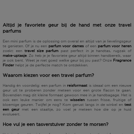
Altijd je favoriete geur bij de hand met onze travel
parfums
Een
mini parfum
is de oplossing om overal en altijd van je lievelingsgeur
te genieten. Of je nu een
parfum voor dames
of een
parfum voor heren
zoekt: een
travel size parfum
past perfect in je handtas, rugzak of
make-uptasje
. Zo heb je je favoriete geur altijd binnen handbereik, waar
je ook bent. Weet je niet goed welke geur bij jou past? Onze
Fragrance
Finder
helpt je de perfecte match te ontdekken.
Waarom kiezen voor een travel parfum?
Handig én voordelig: een parfum in
reisformaat
is ideaal om een nieuwe
geur uit te proberen zonder meteen voor een grote flacon te gaan.
Bovendien mag dit kleine formaat gewoon mee in je
handbagage
. Het is
ook een leuke manier om eens te
wisselen
tussen
frisse, fruitige of
bloemige geuren
. Twijfel je nog? Kom gerust langs in de winkel en
test
een geur
met een
staaltje
, zo voel je meteen hoe die op je huid
evolueert.
Hoe vul je een tasverstuiver zonder te morsen?