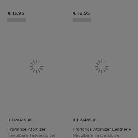
Productprijs
Productprijs
€ 13,95
€ 19,95
ICI PARIS XL
ICI PARIS XL
Fragance Atomizer
Fragance Atomizer Leather Paste
Navulbare Tasverstuiver
Navulbare Tasverstuiver