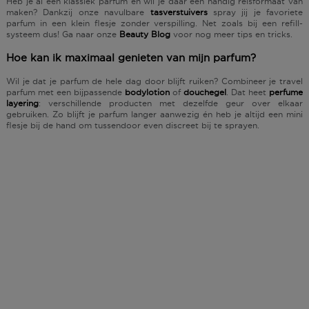
Heb je al een klassiek parfum en wil je daar een handig
reisformaat
van
maken? Dankzij onze
navulbare
tasverstuivers
spray jij je favoriete
parfum in een klein flesje zonder verspilling. Net zoals bij een
refill-
systeem
dus! Ga naar onze
Beauty Blog
voor nog meer
tips en tricks
.
Hoe kan ik maximaal genieten van mijn parfum?
Wil je dat je parfum de hele dag door blijft ruiken? Combineer je travel
parfum met een
bijpassende
bodylotion
of
douchegel
. Dat heet
perfume
layering
: verschillende producten met dezelfde geur over elkaar
gebruiken. Zo blijft je parfum langer aanwezig én heb je altijd een
mini
flesje
bij de hand om tussendoor even discreet bij te sprayen.