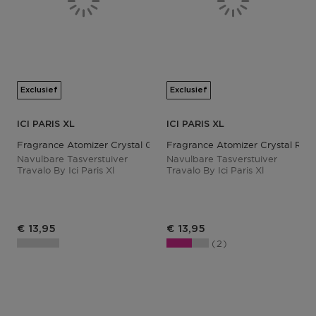
Exclusief
Exclusief
ICI PARIS XL
ICI PARIS XL
Fragrance Atomizer Crystal Gold
Fragrance Atomizer Crystal Ros
Navulbare Tasverstuiver
Navulbare Tasverstuiver
Travalo By Ici Paris Xl
Travalo By Ici Paris Xl
Productprijs
Productprijs
€ 13,95
€ 13,95
2