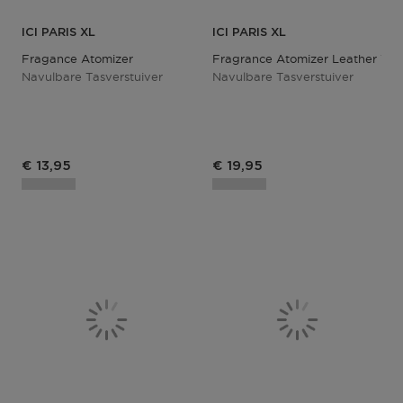
ICI PARIS XL
ICI PARIS XL
Fragance Atomizer
Fragrance Atomizer Leather Whi
Navulbare Tasverstuiver
Navulbare Tasverstuiver
Productprijs
Productprijs
€ 13,95
€ 19,95