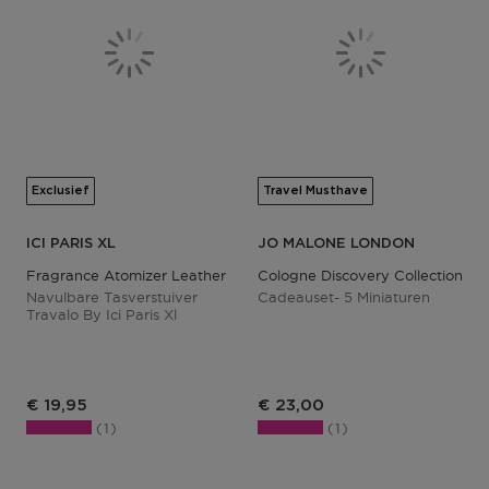
Exclusief
Travel Musthave
ICI PARIS XL
JO MALONE LONDON
Fragrance Atomizer Leather Black
Cologne Discovery Collection
Navulbare Tasverstuiver
Cadeauset- 5 Miniaturen
Travalo By Ici Paris Xl
Productprijs
€ 19,95
€ 23,00
1
1