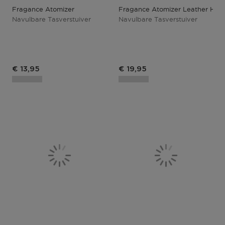
Fragance Atomizer
Fragance Atomizer Leather Hot 
Navulbare Tasverstuiver
Navulbare Tasverstuiver
Productprijs
Productprijs
€ 13,95
€ 19,95