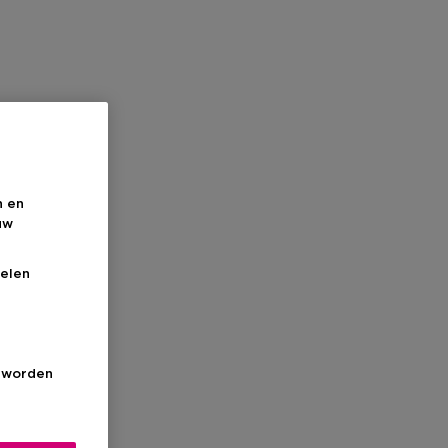
n en
uw
elen
s worden