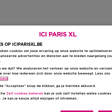
ICI PARIS XL
S OP ICIPARISXL.BE
uiken cookies om jouw ervaring op onze website te optimalisere
aliseerde advertenties en diensten aan te bieden naargelang jo
.
 we dat? We analyseren het verkeer op onze website en verzam
ie over hoe iedereen zich door onze website beweegt. Lees ons
eleid
de “Accepteer” knop de klikken, ga je hiermee akkoord.
ptie
Zelf cookies beheren
kan je ook zelf instellen welke cookie
. Je kan je keuze altijd wijzigen of intrekken.