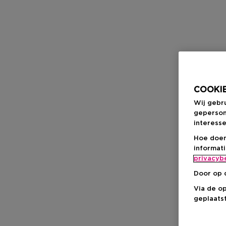
COOKIE
Wij gebr
geperson
interesse
Hoe doen
informat
privacyb
Door op 
Via de o
geplaatst