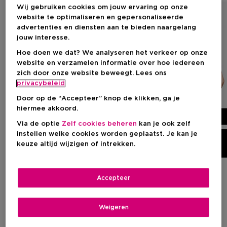
Wij gebruiken cookies om jouw ervaring op onze
website te optimaliseren en gepersonaliseerde
advertenties en diensten aan te bieden naargelang
jouw interesse.
Hoe doen we dat? We analyseren het verkeer op onze
website en verzamelen informatie over hoe iedereen
zich door onze website beweegt. Lees ons
privacybeleid
Door op de “Accepteer” knop de klikken, ga je
hiermee akkoord.
Via de optie
Zelf cookies beheren
kan je ook zelf
instellen welke cookies worden geplaatst. Je kan je
DIOR BACKSTAGE
keuze altijd wijzigen of intrekken.
Accepteer
BE CREATIVE MAKE UP NAIL POLISH
40 kleuren, jouw perfect
Weigeren
match