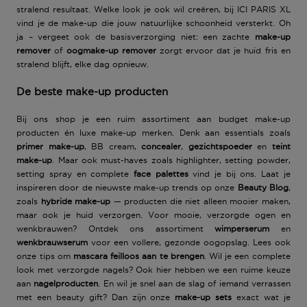
stralend resultaat. Welke look je ook wil creëren, bij
ICI PARIS XL
vind je de make-up die jouw natuurlijke schoonheid versterkt. Oh
ja – vergeet ook de basisverzorging niet: een zachte
make-up
remover
of
oogmake-up remover
zorgt ervoor dat je huid fris en
stralend blijft, elke dag opnieuw.
De beste make-up producten
Bij ons shop je een ruim assortiment aan
budget make-up
producten
én
luxe make-up merken
. Denk aan essentials zoals
primer make-up
,
BB cream
,
concealer
,
gezichtspoeder
en
teint
make-up
. Maar ook must-haves zoals
highlighter
,
setting powder
,
setting spray
en complete
face palettes
vind je bij ons. Laat je
inspireren door de nieuwste
make-up trends
op onze
Beauty Blog
,
zoals
hybride make-up
— producten die niet alleen mooier maken,
maar ook je huid verzorgen. Voor mooie, verzorgde ogen en
wenkbrauwen? Ontdek ons assortiment
wimperserum
en
wenkbrauwserum
voor een vollere, gezonde oogopslag. Lees ook
onze tips om
mascara feilloos aan te brengen
. Wil je een complete
look met verzorgde nagels? Ook hier hebben we een ruime keuze
aan
nagelproducten
. En wil je snel aan de slag of iemand verrassen
met een beauty gift? Dan zijn onze
make-up sets
exact wat je