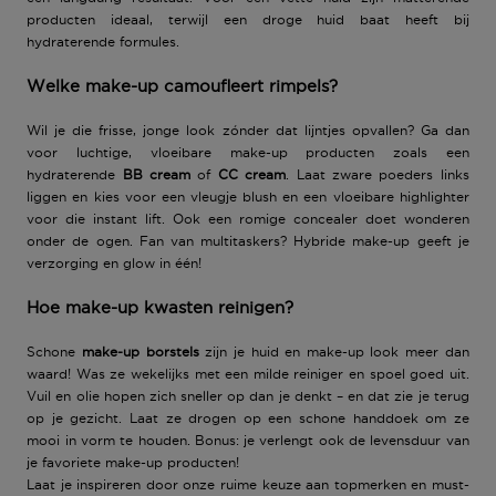
producten ideaal, terwijl een
droge huid
baat heeft bij
hydraterende formules
.
Welke make-up camoufleert rimpels?
Wil je die frisse, jonge look zónder dat lijntjes opvallen? Ga dan
voor luchtige, vloeibare
make-up producten
zoals een
hydraterende
BB cream
of
CC cream
. Laat zware poeders links
liggen en kies voor een vleugje
blush
en een vloeibare
highlighter
voor die instant lift. Ook een romige concealer doet wonderen
onder de ogen. Fan van multitaskers?
Hybride make-up
geeft je
verzorging en glow in één!
Hoe make-up kwasten reinigen?
Schone
make-up borstels
zijn je huid en make-up look meer dan
waard! Was ze wekelijks met een
milde reiniger
en spoel goed uit.
Vuil en olie hopen zich sneller op dan je denkt – en dat zie je terug
op je gezicht. Laat ze drogen op een
schone handdoek
om ze
mooi in vorm te houden. Bonus: je verlengt ook de levensduur van
je favoriete
make-up producten
!
Laat je inspireren door onze ruime keuze aan topmerken en must-