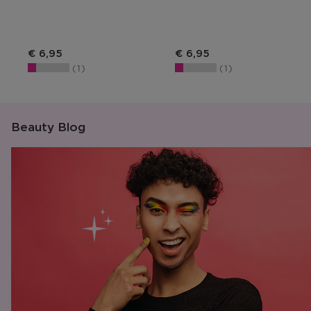
Productprijs
Productprijs
€ 6,95
€ 6,95
1
1
Beauty Blog