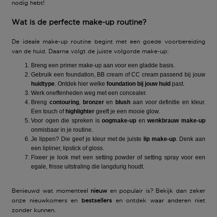
nodig hebt!
Wat is de perfecte make-up routine?
De ideale make-up routine begint met een goede voorbereiding
van de huid. Daarna volgt de juiste volgorde make-up:
Breng een
primer make-up
aan voor een gladde basis.
Gebruik een
foundation, BB cream
of
CC cream
passend bij jouw
huidtype
. Ontdek hier welke
foundation bij jouw huid
past.
Werk oneffenheden weg met een
concealer
.
Breng
contouring
,
bronzer
en
blush
aan voor definitie en kleur.
Een touch of
highlighter
geeft je een mooie glow.
Voor ogen die spreken is
oogmake-up
en
wenkbrauw make-up
onmisbaar in je routine.
Je lippen? Die geef je kleur met de juiste
lip make-up
. Denk aan
een lipliner, lipstick of gloss.
Fixeer je look met een
setting powder
of
setting spray
voor een
egale, frisse uitstraling die langdurig houdt.
Benieuwd wat momenteel
nieuw
en populair is? Bekijk dan zeker
onze nieuwkomers en
bestsellers
en ontdek waar anderen niet
zonder kunnen.