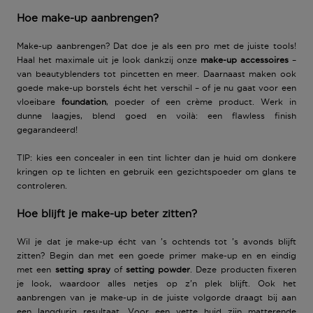
Hoe make-up aanbrengen?
Make-up aanbrengen? Dat doe je als een pro met de
juiste tools
!
Haal het maximale uit je look dankzij onze
make-up accessoires
–
van beautyblenders tot pincetten en meer. Daarnaast maken ook
goede
make-up borstels
écht het verschil – of je nu gaat voor een
vloeibare
foundation
, poeder of een crème product. Werk in
dunne laagjes, blend goed en voilà
: een flawless finish
gegarandeerd!
TIP
: kies een
concealer
in een tint lichter dan je huid om donkere
kringen op te lichten en gebruik een
gezichtspoeder
om glans te
controleren.
Hoe blijft je make-up beter zitten?
Wil je dat je make-up écht van ’s ochtends tot ’s avonds blijft
zitten? Begin dan met een goede
primer make-up
en en eindig
met een
setting spray
of
setting powder
. Deze producten fixeren
je look, waardoor alles netjes op z’n plek blijft. Ook het
aanbrengen van je make-up in de
juiste volgorde
draagt bij aan
een langdurig resultaat. Voor een
vette huid
zijn matterende