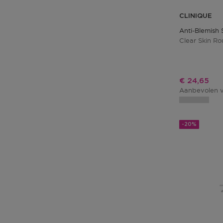
CLINIQUE
Anti-Blemish 
Clear Skin Rou
Kortingspri
€ 24,65
Aanbevolen v
-20%