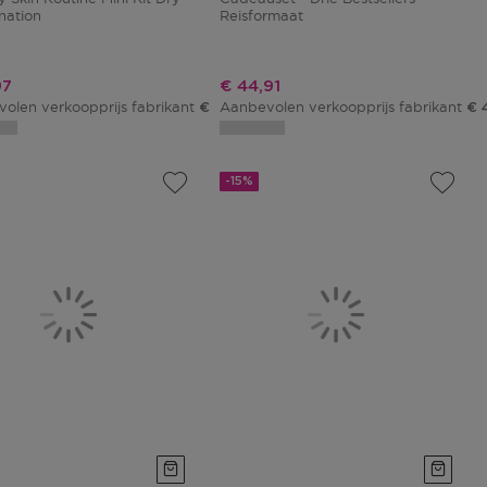
nation
Reisformaat
ngsprijs
Kortingsprijs
97
€ 44,91
olen verkoopprijs fabrikant
Aanbevolen verkoopprijs fabrikant
€ 23,50
€ 
-15%