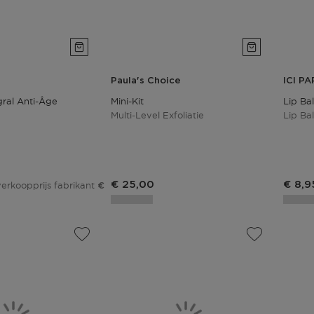
Paula's Choice
ICI PA
égral Anti-Âge
Mini-Kit
Lip Ba
Multi-Level Exfoliatie
Lip Ba
js
Produ
€ 25,00
€ 8,9
erkoopprijs fabrikant
€ 500,00