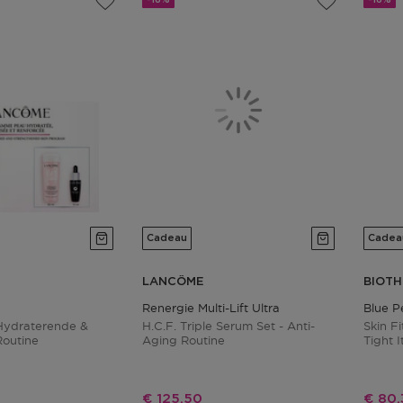
Cadeau
Cadea
LANCÔME
BIOT
Renergie Multi-Lift Ultra
Blue P
 Hydraterende &
H.c.f. Triple Serum Set - Anti-
Skin F
outine
Aging Routine
Tight 
Peptid
js
Kortingsprijs
Korti
€ 125,50
€ 80,