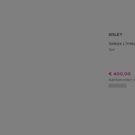
SISLEY
Sisleÿa L'int
Set
Kortingspri
€ 400,00
Aanbevolen v