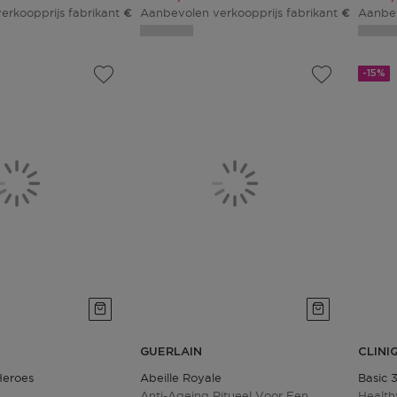
erkoopprijs fabrikant
Aanbevolen verkoopprijs fabrikant
Aanbev
€ 37,01
€ 153,05
-15%
GUERLAIN
CLINI
Heroes
Abeille Royale
Basic 
Anti-Ageing Ritueel Voor Een
Health