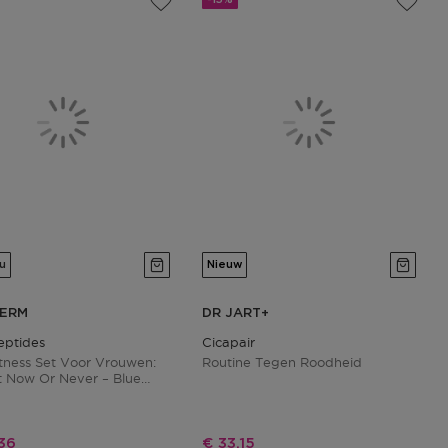
u
Nieuw
HERM
DR JART+
eptides
Cicapair
itness Set Voor Vrouwen:
Routine Tegen Roodheid
It Now Or Never – Blue
es Uplift Spf 30 Set
ngsprijs
Kortingsprijs
36
€ 33,15