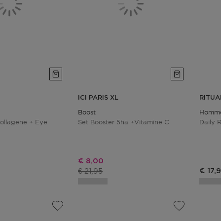
ICI PARIS XL
RITUA
Boost
Homme 
Collagene + Eye
Set Booster 5ha +vitamine C
Daily R
js
Kortingsprijs
€ 8,00
s
Productprijs
€ 21,95
€ 17,