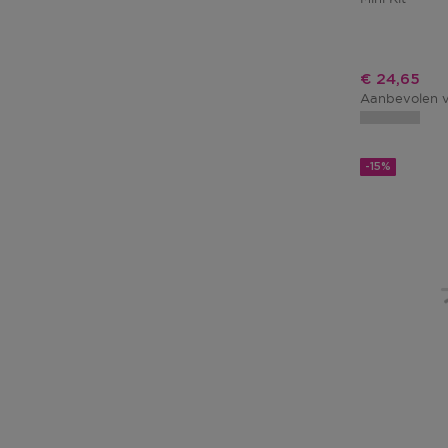
Kortingspri
€ 24,65
Aanbevolen v
-15%