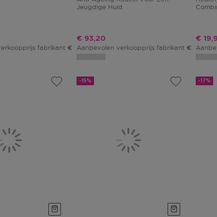
Jeugdige Huid
Combi
js
Kortingsprijs
Korti
€ 93,20
€ 19,
erkoopprijs fabrikant
Aanbevolen verkoopprijs fabrikant
Aanbev
€ 29,00
€ 109,65
-15%
-17%