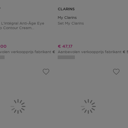
Y
CLARINS
My Clarins
a L'intégral Anti-Âge Eye
Set My Clarins
p Contour Cream
ery Set
ngsprijs
Kortingsprijs
,00
€ 47,17
olen verkoopprijs fabrikant
Aanbevolen verkoopprijs fabrikant
€ 217,00
€ 