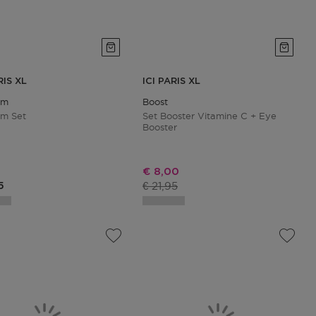
RIS XL
ICI PARIS XL
lm
Boost
lm Set
Set Booster Vitamine C + Eye
Booster
Kortingsprijs
€ 8,00
Productprijs
ctprijs
€ 21,95
5