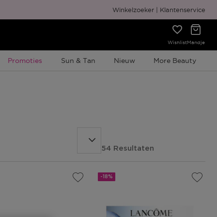
Gratis cadeauverpakking
Winkelzoeker
Klantenservice
Wishlist
Mandje
Tijdelijke Promotie
Promoties
Sun & Tan
Nieuw
More Beauty
54 Resultaten
-18%