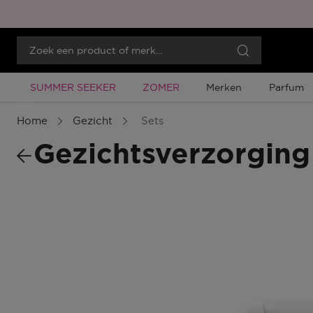
Tijdelijke Promotie
Tijdelijke Promotie
SUMMER SEEKER
ZOMER
Merken
Parfum
Menu
Home
Gezicht
Sets
Gezichtsverzorging