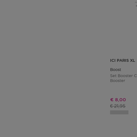
ICI PARIS XL
Boost
Set Booster 
Booster
Kortingspri
€ 8,00
Productprij
€ 21,95