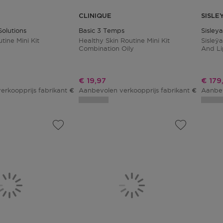
CLINIQUE
SISLE
Solutions
Basic 3 Temps
Sisleya
tine Mini Kit
Healthy Skin Routine Mini Kit
Sisleÿ
Combination Oily
And Li
Discov
js
Kortingsprijs
Korti
€ 19,97
€ 179
erkoopprijs fabrikant
Aanbevolen verkoopprijs fabrikant
Aanbev
€ 29,00
€ 23,50