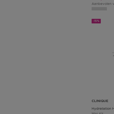
Aanbevolen v
-15%
CLINIQUE
Hydratation 
Mini Kit