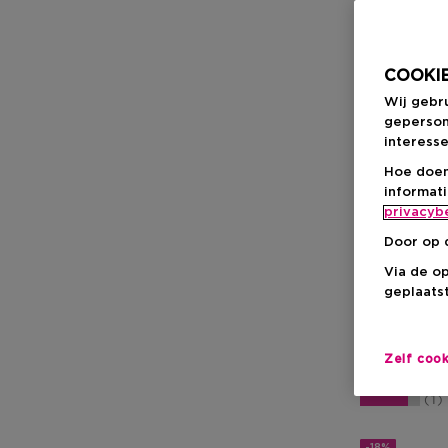
COOKIE
Wij gebr
geperson
interesse
Hoe doen
informat
privacyb
THE ORDINA
Door op 
Signs Of Con
Via de o
The Clear Set
geplaatst
Zelf coo
€ 18,50
1
-18%