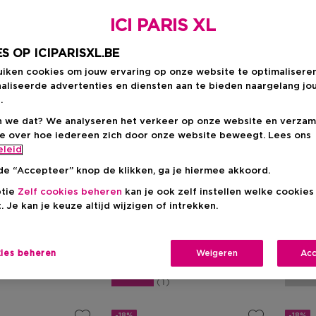
ICI PARIS XL
S OP ICIPARISXL.BE
uiken cookies om jouw ervaring op onze website te optimalisere
aliseerde advertenties en diensten aan te bieden naargelang jo
.
 we dat? We analyseren het verkeer op onze website en verzam
Cadea
ie over hoe iedereen zich door onze website beweegt. Lees ons
eleid
RY
Paula's Choice
LANC
de “Accepteer” knop de klikken, ga je hiermee akkoord.
gestion
Mini-Kit
Renergi
ptie
Zelf cookies beheren
kan je ook zelf instellen welke cookie
De Protect & Glow Kit
Starte
. Je kan je keuze altijd wijzigen of intrekken.
Dagcr
Nacht
Korti
kies beheren
Weigeren
Acc
€ 65,
€ 27,00
Aanbev
1
-18%
-18%