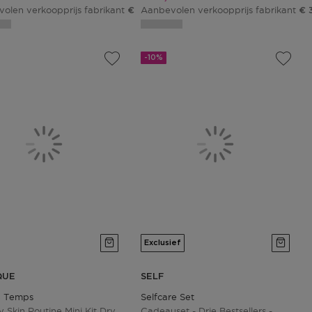
olen verkoopprijs fabrikant
Aanbevolen verkoopprijs fabrikant
€ 98,00
€ 
-10%
Exclusief
QUE
SELF
3 Temps
Selfcare Set
y Skin Routine Mini Kit Dry
Cadeauset - Drie Bestsellers -