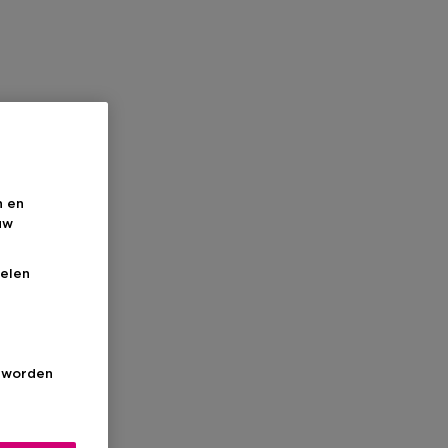
n en
uw
elen
s worden