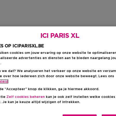
ICI PARIS XL
S OP ICIPARISXL.BE
uiken cookies om jouw ervaring op onze website te optimalisere
aliseerde advertenties en diensten aan te bieden naargelang jo
.
 we dat? We analyseren het verkeer op onze website en verzam
ie over hoe iedereen zich door onze website beweegt. Lees ons
eleid
de “Accepteer” knop de klikken, ga je hiermee akkoord.
ptie
Zelf cookies beheren
kan je ook zelf instellen welke cookie
. Je kan je keuze altijd wijzigen of intrekken.