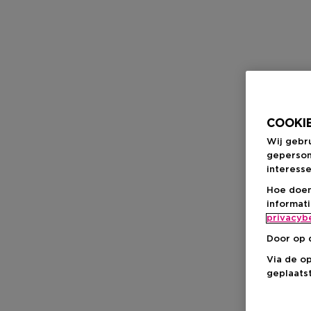
COOKIE
Wij gebr
geperson
interesse
Hoe doen
informat
privacyb
Door op 
Via de o
geplaatst