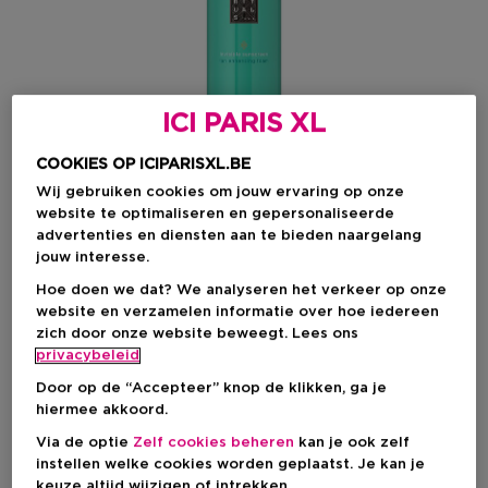
ICI PARIS XL
COOKIES OP ICIPARISXL.BE
Wij gebruiken cookies om jouw ervaring op onze
website te optimaliseren en gepersonaliseerde
advertenties en diensten aan te bieden naargelang
jouw interesse.
Hoe doen we dat? We analyseren het verkeer op onze
website en verzamelen informatie over hoe iedereen
Kies je formaat
zich door onze website beweegt. Lees ons
privacybeleid
200 ML
Op voorraad
Door op de “Accepteer” knop de klikken, ga je
hiermee akkoord.
200 ML
€ 18,90
Via de optie
Zelf cookies beheren
kan je ook zelf
instellen welke cookies worden geplaatst. Je kan je
keuze altijd wijzigen of intrekken.