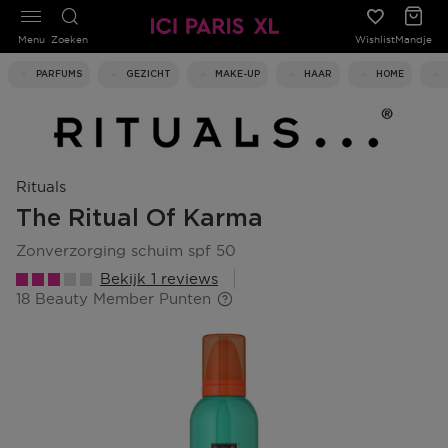
Menu
Zoeken
Wishlist
Mandje
PARFUMS
GEZICHT
MAKE-UP
HAAR
HOME
Rituals
The Ritual Of Karma
zonverzorging schuim spf 50
Bekijk 1 reviews
18 Beauty Member Punten