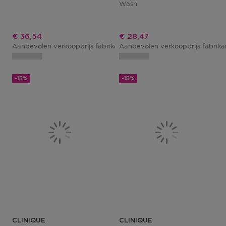
Wash
Kortingsprijs
Kortingsprijs
€ 36,54
€ 28,47
Aanbevolen verkoopprijs fabrikant
Aanbevolen verkoopprijs fabrik
€ 42,00
-15%
-15%
CLINIQUE
CLINIQUE