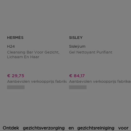
HERMÈS
SISLEY
H24
Sisleÿum
Cleansing Bar Voor Gezicht,
Gel Nettoyant Purifiant
Lichaam En Haar
Kortingsprijs
Kortingsprijs
€ 29,75
€ 84,17
Aanbevolen verkoopprijs fabrikant
Aanbevolen verkoopprijs fabrik
€ 35,00
Ontdek gezichtsverzorging en gezichtsreiniging voor