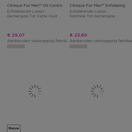
Clinique For Men™ Oil Control Exfoliating Tonic
Clinique For Men™ Exfoliating To
Exfoliërende Lotion -
Exfoliërende Lotion -
Gemengde Tot Vette Huid -
Normale Tot Gemengde
3-Step System
Huid - 3-Step System
Kortingsprijs
Kortingsprijs
€ 25,07
€ 23,80
Aanbevolen verkoopprijs fabrikant
Aanbevolen verkoopprijs fabrik
€ 29,50
Nieuw