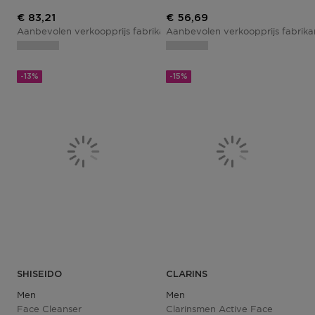
Kortingsprijs
Kortingsprijs
€ 83,21
€ 56,69
Aanbevolen verkoopprijs fabrikant
Aanbevolen verkoopprijs fabrik
€ 97,90
-13%
-15%
SHISEIDO
CLARINS
Men
Men
Face Cleanser
Clarinsmen Active Face