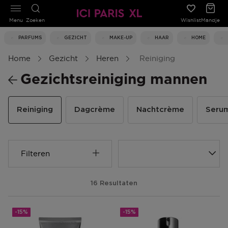
Menu
Zoeken
Wishlist
Mandje
PARFUMS
GEZICHT
MAKE-UP
HAAR
HOME
Home
Gezicht
Heren
Reiniging
Gezichtsreiniging mannen
Reiniging
Dagcrème
Nachtcrème
Seru
Filteren
16 Resultaten
-15%
-15%