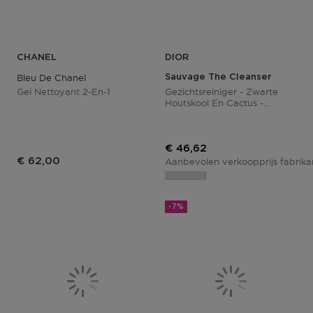
CHANEL
DIOR
Bleu De Chanel
Sauvage The Cleanser
Gel Nettoyant 2-En-1
Gezichtsreiniger - Zwarte
Houtskool En Cactus -
Zuiverend En Niet
Uitdrogend
Kortingsprijs
€ 46,62
€ 62,00
Aanbevolen verkoopprijs fabrik
-7%