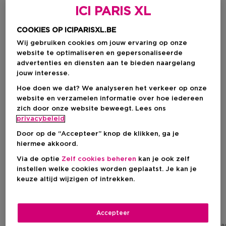
-18%
-15%
ICI PARIS XL
COOKIES OP ICIPARISXL.BE
Wij gebruiken cookies om jouw ervaring op onze
website te optimaliseren en gepersonaliseerde
advertenties en diensten aan te bieden naargelang
jouw interesse.
Hoe doen we dat? We analyseren het verkeer op onze
website en verzamelen informatie over hoe iedereen
zich door onze website beweegt. Lees ons
privacybeleid
Cadeau
Door op de “Accepteer” knop de klikken, ga je
hiermee akkoord.
BIOTHERM
CLARINS
Via de optie
Zelf cookies beheren
kan je ook zelf
Cleanser Homme
Men
instellen welke cookies worden geplaatst. Je kan je
Gezichtsreiniger
Exfoliating Cleanser
keuze altijd wijzigen of intrekken.
Accepteer
Kortingsprijs
Kortingsprijs
€ 22,96
€ 29,32
Aanbevolen verkoopprijs fabrikant
Aanbevolen verkoopprijs fabrik
€ 28,00