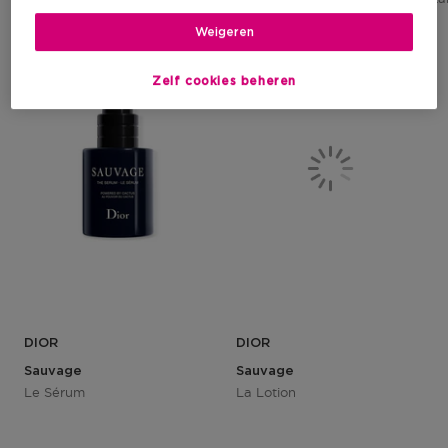
1
1
Weigeren
Zelf cookies beheren
DIOR
DIOR
Sauvage
Sauvage
Le Sérum
La Lotion