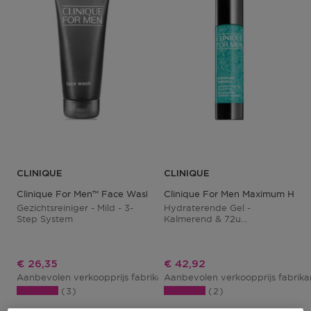
CLINIQUE
CLINIQUE
Clinique For Men™ Face Wash
Clinique For Men Maximum Hydra
Gezichtsreiniger - Mild - 3-
Hydraterende Gel -
Step System
Kalmerend & 72u
Hydraterend
Kortingsprijs
Kortingsprijs
€ 26,35
€ 42,92
Aanbevolen verkoopprijs fabrikant
Aanbevolen verkoopprijs fabrik
€ 31,00
3
2