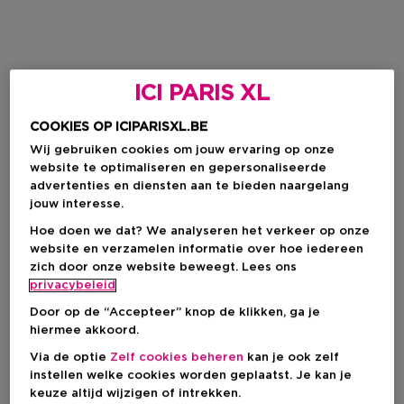
ICI PARIS XL
COOKIES OP ICIPARISXL.BE
Wij gebruiken cookies om jouw ervaring op onze
website te optimaliseren en gepersonaliseerde
advertenties en diensten aan te bieden naargelang
jouw interesse.
RITUALS
RITUALS
Hoe doen we dat? We analyseren het verkeer op onze
website en verzamelen informatie over hoe iedereen
The Ritual Of Sakura
Homme
zich door onze website beweegt. Lees ons
Luchtverfrisser Voor In De
Luchtverfrisser Voor In De
Auto
Auto
privacybeleid
Door op de “Accepteer” knop de klikken, ga je
hiermee akkoord.
Via de optie
Zelf cookies beheren
kan je ook zelf
€ 20,90
€ 20,90
instellen welke cookies worden geplaatst. Je kan je
keuze altijd wijzigen of intrekken.