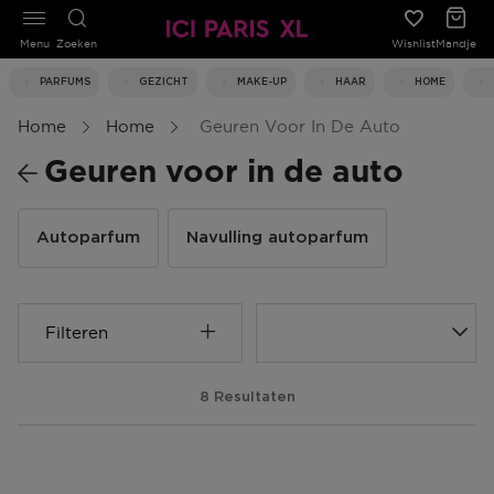
Menu
Zoeken
Wishlist
Mandje
PARFUMS
GEZICHT
MAKE-UP
HAAR
HOME
Home
Home
Geuren Voor In De Auto
Geuren voor in de auto
Autoparfum
Navulling autoparfum
Filteren
8 Resultaten