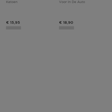
Katoen
Voor In De Auto
Productprijs
€ 15,95
€ 18,90