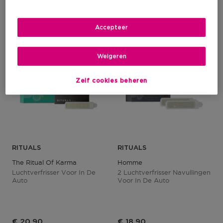
Accepteer
Weigeren
Zelf cookies beheren
RITUALS
RITUALS
The Ritual Of Karma
Homme
Luchtverfrisser Voor In De
2 Luchtverfrisser Navullingen
Auto
Voor In De Auto
€ 20,90
€ 18,90