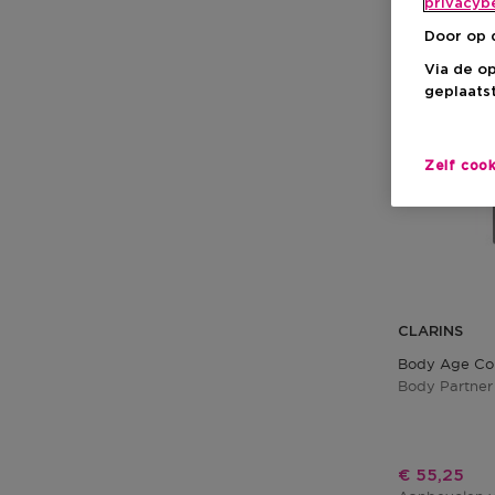
privacyb
Door op 
Via de o
geplaatst
Zelf coo
CLARINS
Body Age Con
Body Partner
Kortingspri
€ 55,25