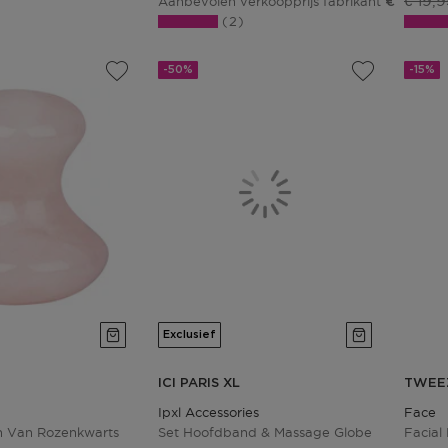
€ 19,9
Aanbevolen verkoopprijs fabrikant
€ 19,95
2
-50%
-15%
Exclusief
ICI PARIS XL
TWEE
Ipxl Accessories
Face
n Van Rozenkwarts
Set Hoofdband & Massage Globe
Facial