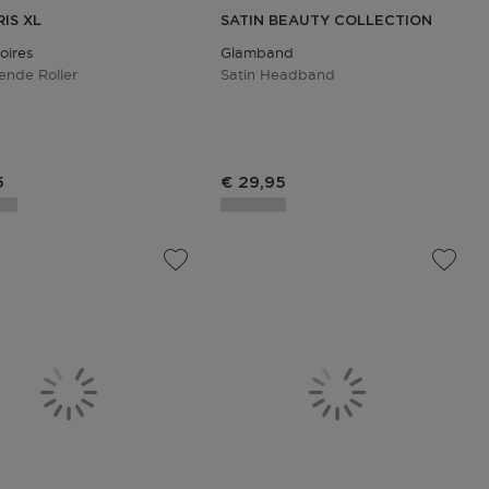
RIS XL
SATIN BEAUTY COLLECTION
oires
Glamband
ende Roller
Satin Headband
ctprijs
5
€ 29,95