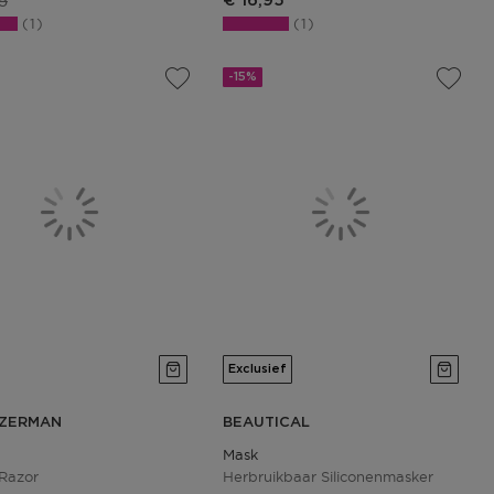
5
€ 16,95
1
1
-15%
Exclusief
ZERMAN
BEAUTICAL
Mask
 Razor
Herbruikbaar Siliconenmasker