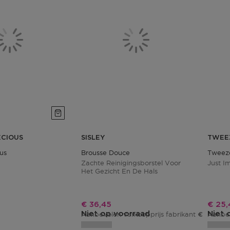
ECIOUS
SISLEY
TWEE
ous
Brousse Douce
Tweez
Zachte Reinigingsborstel Voor
Just I
Het Gezicht En De Hals
Kortingsprijs
Korti
€ 36,45
€ 25,
Niet op voorraad
Niet 
Aanbevolen verkoopprijs fabrikant
Aanbev
€ 40,50