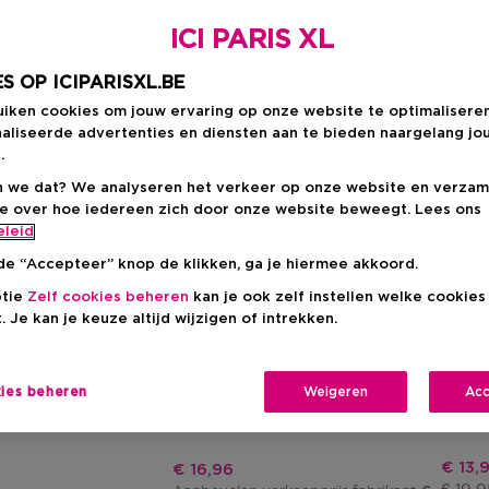
ICI PARIS XL
S OP ICIPARISXL.BE
uiken cookies om jouw ervaring op onze website te optimalisere
aliseerde advertenties en diensten aan te bieden naargelang jo
.
 we dat? We analyseren het verkeer op onze website en verzam
ie over hoe iedereen zich door onze website beweegt. Lees ons
eleid
de “Accepteer” knop de klikken, ga je hiermee akkoord.
Exclusief
ptie
Zelf cookies beheren
kan je ook zelf instellen welke cookie
. Je kan je keuze altijd wijzigen of intrekken.
TWEEZERMAN
ICI PA
tsroller
Tweezerman
Ipxl A
Skin Care Tool
Kwarts
kies beheren
Weigeren
Acc
s
Korti
€ 13,
Kortingsprijs
€ 16,96
Produ