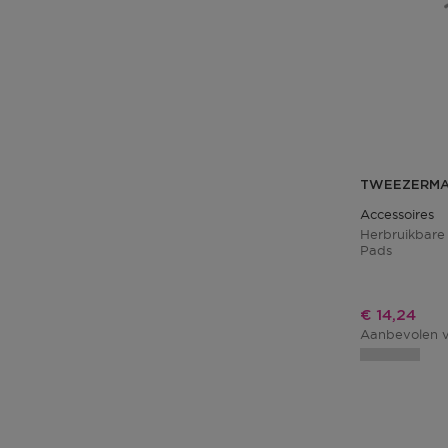
TWEEZERM
Accessoires
Herbruikbar
Pads
Kortingspri
€ 14,24
Aanbevolen v