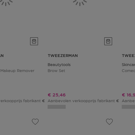
AN
TWEEZERMAN
TWEE
Beautytools
Skinca
e Makeup Remover
Brow Set
Comed
js
Kortingsprijs
Korti
€ 25,46
€ 16,
erkoopprijs fabrikant
Aanbevolen verkoopprijs fabrikant
Aanbev
€ 16,75
€ 29,95