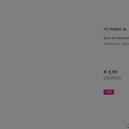
ICI PARIS XL
Ipxl Accessor
Make-Up Spo
Productprij
€ 3,95
-15%