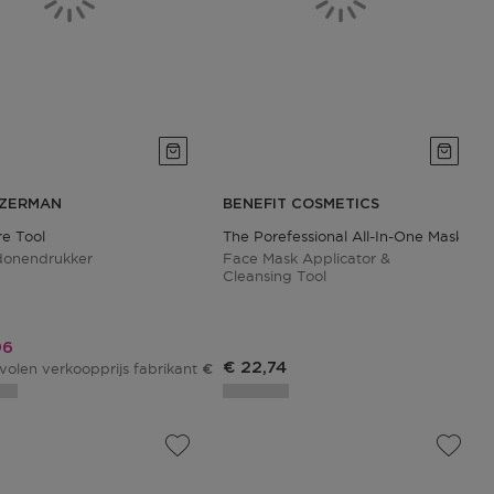
ZERMAN
BENEFIT COSMETICS
re Tool
The Porefessional All-In-One Mask W
onendrukker
Face Mask Applicator &
Cleansing Tool
ngsprijs
96
€ 22,74
olen verkoopprijs fabrikant
€ 19,95