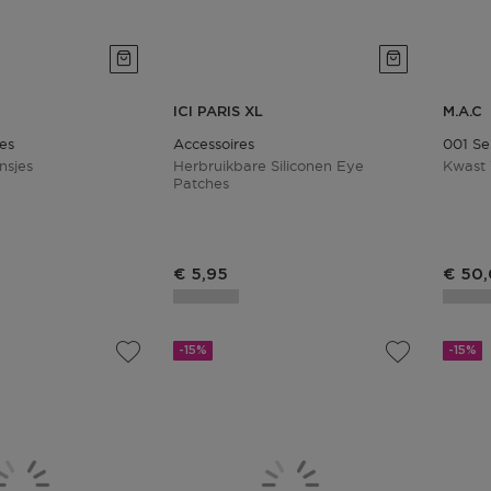
ICI PARIS XL
M.A.C
ies
Accessoires
001 Se
nsjes
Herbruikbare Siliconen Eye
Kwast 
Patches
s
Productprijs
€ 5,95
€ 50
-15%
-15%