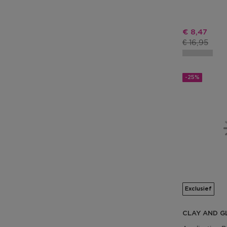
Kortingspri
€ 8,47
Productprij
€ 16,95
-25%
Exclusief
CLAY AND 