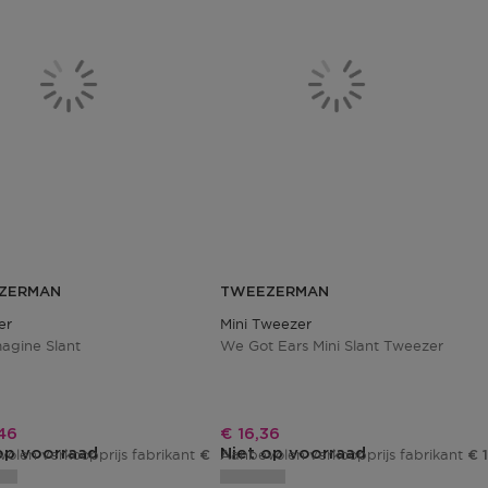
ZERMAN
TWEEZERMAN
er
Mini Tweezer
magine Slant
We Got Ears Mini Slant Tweezer
ngsprijs
Kortingsprijs
46
€ 16,36
op voorraad
Niet op voorraad
olen verkoopprijs fabrikant
Aanbevolen verkoopprijs fabrikant
€ 29,95
€ 