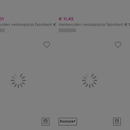
ngsprijs
Kortingsprijs
01
€ 11,43
olen verkoopprijs fabrikant
Aanbevolen verkoopprijs fabrikant
€ 28,25
€ 
Exclusief