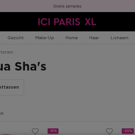
Gratis samples
Gezicht
Make-Up
Home
Haar
Lichaam
Stenen
ua Sha's
ettassen
en
-15%
-30%