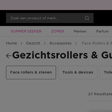
Tijdelijke Promotie
Tijdelijke Promotie
SUMMER SEEKER
ZOMER
Merken
Parfum
Home
Gezicht
Accessoires
Face Rollers & 
Gezichtsrollers & G
Face rollers & stenen
Tools & devices
Toil
27 Resultat