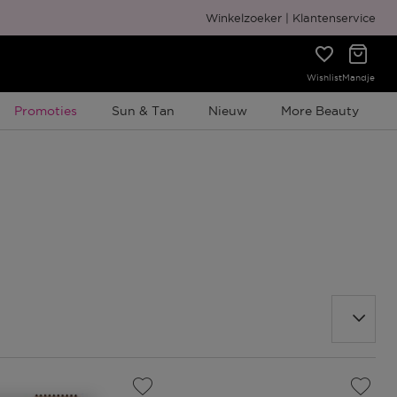
Gratis cadeauverpakking
Winkelzoeker
Klantenservice
Wishlist
Mandje
Tijdelijke Promotie
Promoties
Sun & Tan
Nieuw
More Beauty