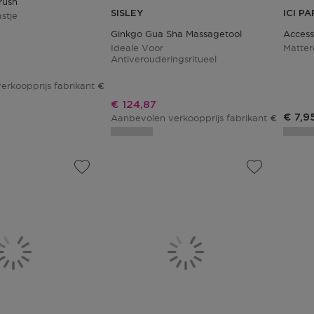
rush
SISLEY
ICI PA
stje
Ginkgo Gua Sha Massagetool
Access
Ideale Voor
Matter
Antiverouderingsritueel
js
erkoopprijs fabrikant
€ 5,95
Kortingsprijs
€ 124,87
Produ
€ 7,9
Aanbevolen verkoopprijs fabrikant
€ 135,00