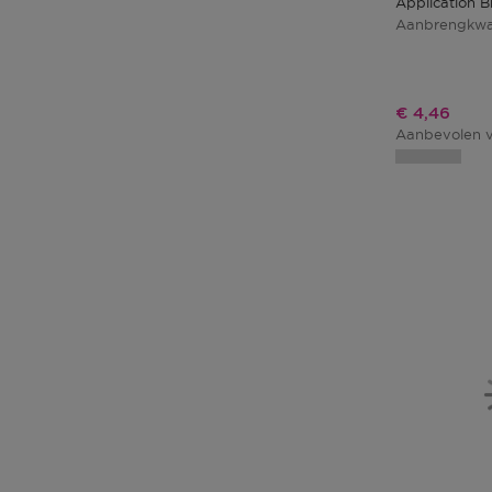
Application B
Aanbrengkwa
Kortingspri
€ 4,46
Aanbevolen v