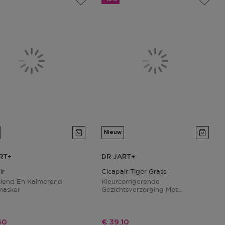
Nieuw
RT+
DR JART+
ir
Cicapair Tiger Grass
llend En Kalmerend
Kleurcorrigerende
masker
Gezichtsverzorging Met
Tijgergras
ngsprijs
Kortingsprijs
40
€ 39,10