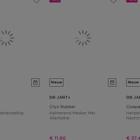
Nieuw
Nieuw
DR JART+
DR JA
Cryo Rubber
Cicapa
Behandeling
Kalmerend Masker Met
Herste
Allantoïne
Nacht
js
Kortingsprijs
Korti
€ 11,90
€ 37,