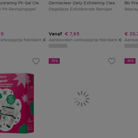
ydrating Ph Gel Cleanser
Dermaclear Daily Exfoliating Cleanser
Bb Pr
 Ph-Reinigingsgel
Dagelijkse Exfoliërende Reiniger
Beaut
ingsprijs
Kortingsprijs
Korti
65
Vanaf
€ 7,65
€ 35,
erkoopprijs fabrikant
Aanbevolen verkoopprijs fabrikant
Aanbev
€ 9,00
€ 9,00
-15%
-15%