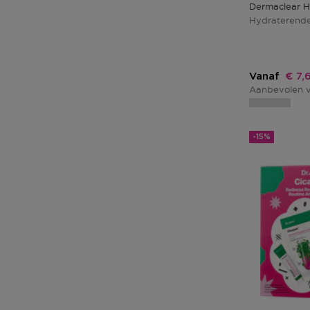
Dermaclear H
Hydraterende
Kort
Vanaf
€ 7,
Aanbevolen v
-15%