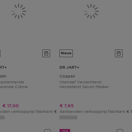
Nieuw
RT+
DR JART+
din
Cicapair
eschermende
Intensief Verzachtend
terende Crème
Herstellend Serum Masker
Kortingsprijs
Kortingsprijs
€ 17,00
€ 7,65
olen verkoopprijs fabrikant
Aanbevolen verkoopprijs fabrikant
€ 20,00
€ 
-15%