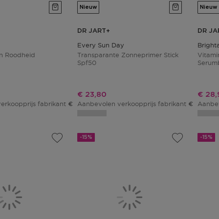
Nieuw
Nieuw
DR JART+
DR JA
Every Sun Day
Bright
n Roodheid
Transparante Zonneprimer Stick
Vitami
Spf50
Serum
js
Kortingsprijs
Korti
€ 23,80
€ 28,
erkoopprijs fabrikant
Aanbevolen verkoopprijs fabrikant
Aanbev
€ 39,00
€ 28,00
-15%
-15%