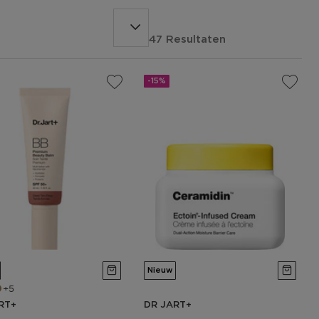
47 Resultaten
-15%
Nieuw
5
RT+
DR JART+