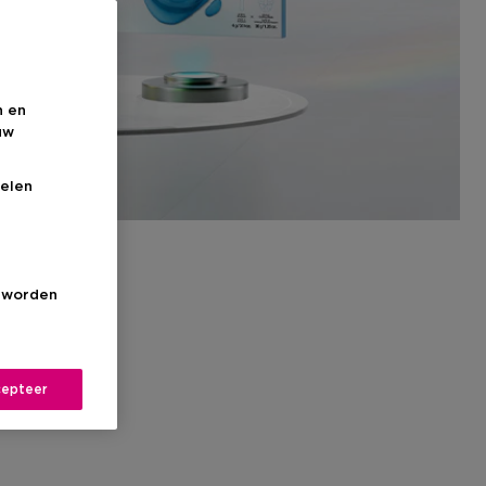
n en
uw
elen
s worden
epteer