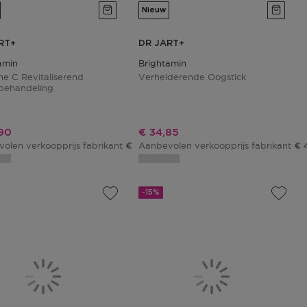
Nieuw
RT+
DR JART+
amin
Brightamin
ne C Revitaliserend
Verhelderende Oogstick
behandeling
ngsprijs
Kortingsprijs
90
€ 34,85
olen verkoopprijs fabrikant
Aanbevolen verkoopprijs fabrikant
€ 34,00
€ 
-15%