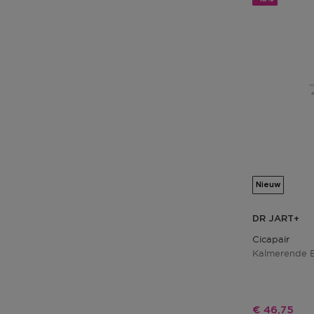
Nieuw
DR JART+
Cicapair
Kalmerende 
Kortingspri
€ 46,75