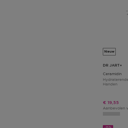
Nieuw
DR JART+
Ceramidin
Hydraterend
Handen
Kortingspri
€ 19,55
Aanbevolen v
-15%