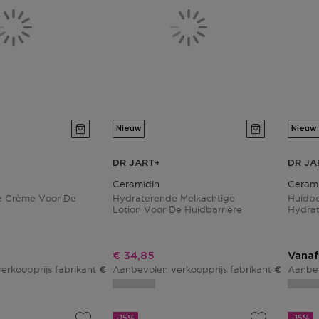
Nieuw
Nieuw
DR JART+
DR JA
Ceramidin
Cerami
e Crème Voor De
Hydraterende Melkachtige
Huidb
Lotion Voor De Huidbarrière
Hydra
js
Kortingsprijs
€ 34,85
Vanaf
erkoopprijs fabrikant
Aanbevolen verkoopprijs fabrikant
Aanbev
€ 23,00
€ 41,00
-15%
-15%