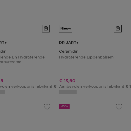
Nieuw
RT+
DR JART+
din
Ceramidin
llende En Hydraterende
Hydraterende Lippenbalsem
ntourcrème
ngsprijs
Kortingsprijs
45
€ 13,60
olen verkoopprijs fabrikant
Aanbevolen verkoopprijs fabrikant
€ 37,00
€ 
-15%