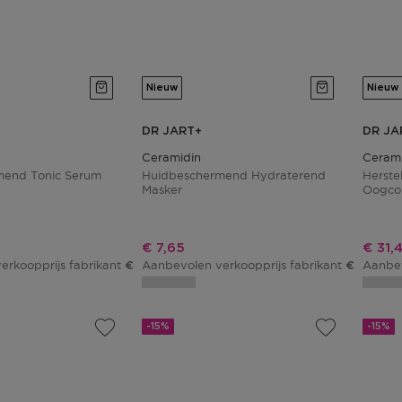
Nieuw
Nieuw
DR JART+
DR JA
Ceramidin
Cerami
mend Tonic Serum
Huidbeschermend Hydraterend
Herste
Masker
Oogco
js
Kortingsprijs
Korti
€ 7,65
€ 31,
erkoopprijs fabrikant
Aanbevolen verkoopprijs fabrikant
Aanbev
€ 52,00
€ 9,00
-15%
-15%