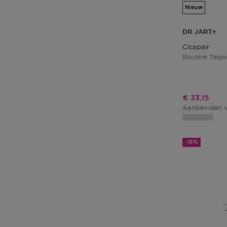
Nieuw
DR JART+
Cicapair
Routine Tege
Kortingspri
€ 33,15
Aanbevolen v
-15%