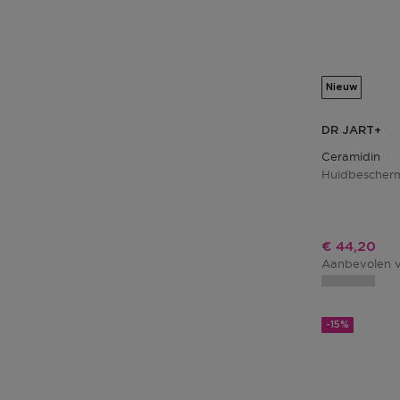
Nieuw
DR JART+
Ceramidin
Huidbescher
Kortingspri
€ 44,20
Aanbevolen v
-15%