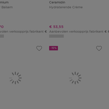
emium
Ceramidin
y Balsem
Hydraterende Crème
ngsprijs
Kortingsprijs
70
€ 53,55
olen verkoopprijs fabrikant
Aanbevolen verkoopprijs fabrikant
€ 42,00
€ 
-15%