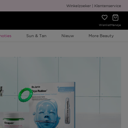
Gratis cadeauverpakking
Winkelzoeker
Klantenservice
Wishlist
Mandje
elijke Promotie
moties
Sun & Tan
Nieuw
More Beauty