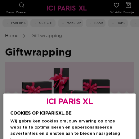
Menu
Zoeken
Wishlist
Mandje
PARFUMS
GEZICHT
MAKE-UP
HAAR
HOME
Home
Giftwrapping
Giftwrapping
ICI PARIS XL
COOKIES OP ICIPARISXL.BE
Wij gebruiken cookies om jouw ervaring op onze
De magie van een cadeau begint
website te optimaliseren en gepersonaliseerde
bij de verpakking
advertenties en diensten aan te bieden naargelang