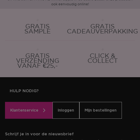
ook eenvoudig online!
GRATIS
GRATIS
SAMPLE
CADEAUVERPAKKING
GRATIS
CLICK &
VERZENDING
COLLECT
VANAF €25,-
HULP NODIG?
Klantenservice
Inloggen
Mijn bestellingen
Schrijf je in voor de nieuwsbrief