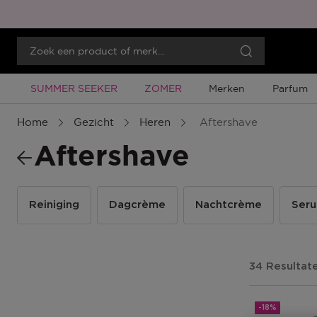
Tijdelijke Promotie
Tijdelijke Promotie
SUMMER SEEKER
ZOMER
Merken
Parfum
Home
Gezicht
Heren
Aftershave
Aftershave
Reiniging
Dagcrème
Nachtcrème
Ser
34 Resultat
-18%