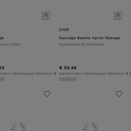
DIOR
ge
Sauvage Baume Après-Rasage
have Lotion
Hydrateert En Kalmeert
ngsprijs
Kortingsprijs
53
€ 59,46
olen verkoopprijs fabrikant
Aanbevolen verkoopprijs fabrikant
€ 81,80
€ 