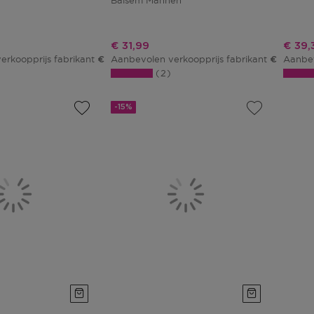
Balsem Mannen
js
Kortingsprijs
Korti
€ 31,99
€ 39,
erkoopprijs fabrikant
Aanbevolen verkoopprijs fabrikant
Aanbev
€ 72,40
€ 39,01
2
-15%