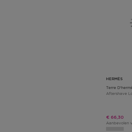
HERMÈS
Terre D'herm
Aftershave Lo
Kortingspri
€ 66,30
Aanbevolen v