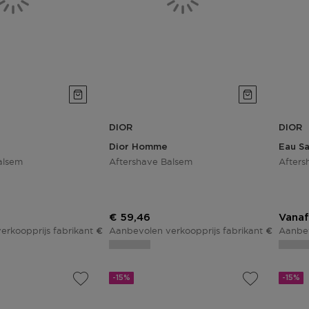
DIOR
DIOR
Dior Homme
Eau S
alsem
Aftershave Balsem
Afters
js
Kortingsprijs
€ 59,46
Vanaf
erkoopprijs fabrikant
Aanbevolen verkoopprijs fabrikant
Aanbev
€ 69,95
€ 69,95
-15%
-15%