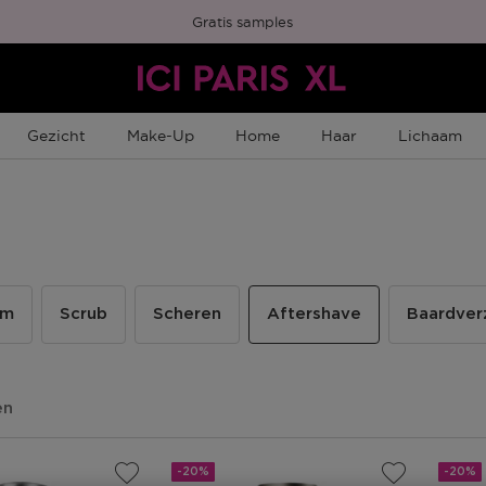
Gratis samples
Gezicht
Make-Up
Home
Haar
Lichaam
um
Scrub
Scheren
Aftershave
Baardver
en
-20%
-20%