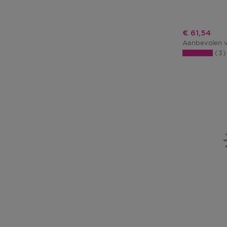
Kortingspri
€ 61,54
Aanbevolen v
3