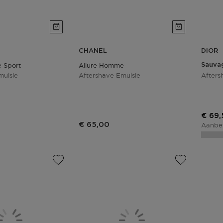
CHANEL
DIOR
 Sport
Allure Homme
Sauva
mulsie
Aftershave Emulsie
Afters
Korti
€ 69,
€ 65,00
Aanbev