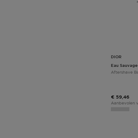
DIOR
Eau Sauvage
Aftershave B
Kortingspri
€ 59,46
Aanbevolen v