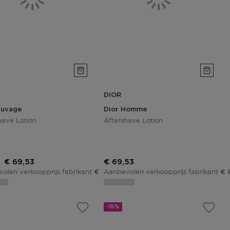
DIOR
auvage
Dior Homme
have Lotion
Aftershave Lotion
Kortingsprijs
Kortingsprijs
€ 69,53
€ 69,53
olen verkoopprijs fabrikant
Aanbevolen verkoopprijs fabrikant
€ 81,80
€ 
-15%