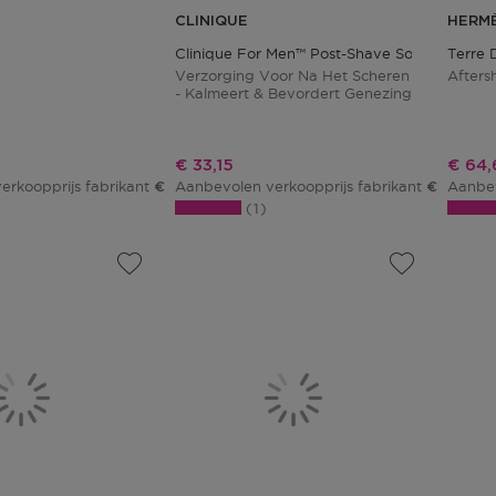
CLINIQUE
HERM
Clinique For Men™ Post-Shave Soother
Terre 
Verzorging Voor Na Het Scheren
Afters
- Kalmeert & Bevordert Genezing
js
Kortingsprijs
Korti
€ 33,15
€ 64,
erkoopprijs fabrikant
Aanbevolen verkoopprijs fabrikant
Aanbev
€ 87,15
€ 39,00
1