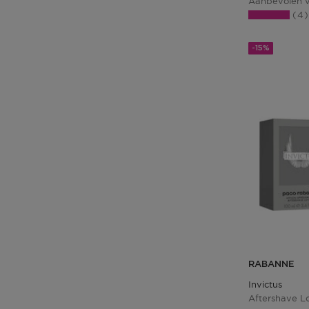
Aanbevolen v
4
-15%
RABANNE
Invictus
Aftershave Lo