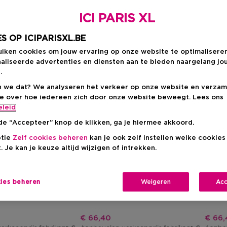
ICI PARIS XL
S OP ICIPARISXL.BE
uiken cookies om jouw ervaring op onze website te optimalisere
aliseerde advertenties en diensten aan te bieden naargelang jo
.
 we dat? We analyseren het verkeer op onze website en verzam
ie over hoe iedereen zich door onze website beweegt. Lees ons
eleid
de “Accepteer” knop de klikken, ga je hiermee akkoord.
Exclusief
Cadeau
Exclus
ptie
Zelf cookies beheren
kan je ook zelf instellen welke cookie
. Je kan je keuze altijd wijzigen of intrekken.
ARMANI
ARMA
Acqua Di Gio
Acqua 
otion
Aftershave Lotion
Afters
kies beheren
Weigeren
Acc
js
Kortingsprijs
Korti
€ 66,40
€ 66,