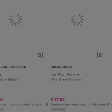
PAUL GAULTIER
DSQUARED2
e
Icon Pour Homme
have Balsem
Aftershave Balsem
ngsprijs
Kortingsprijs
64
€ 37,55
olen verkoopprijs fabrikant
Aanbevolen verkoopprijs fabrikant
€ 56,05
€ 