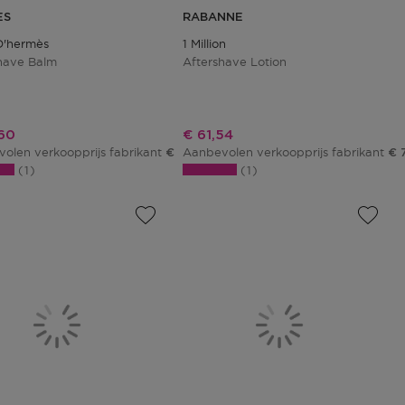
ÈS
RABANNE
D'hermès
1 Million
have Balm
Aftershave Lotion
ngsprijs
Kortingsprijs
60
€ 61,54
olen verkoopprijs fabrikant
Aanbevolen verkoopprijs fabrikant
€ 76,00
€ 
1
1