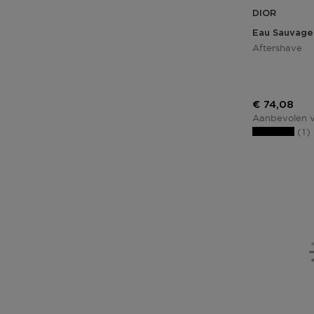
DIOR
Eau Sauvage
Aftershave
Kortingspri
€ 74,08
Aanbevolen v
1