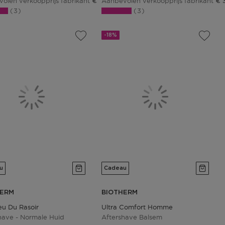
olen verkoopprijs fabrikant
Aanbevolen verkoopprijs fabrikant
€ 83,02
€ 
3
3
-18%
u
Cadeau
HERM
BIOTHERM
eu Du Rasoir
Ultra Comfort Homme
have - Normale Huid
Aftershave Balsem