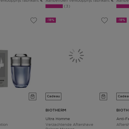
erkoopprijs fabrikant
Aanbevolen verkoopprijs fabrikant
Aanbev
€ 90,00
€ 83,02
3
-18%
-18%
Cadeau
Cadea
BIOTHERM
BIOT
Ultra Homme
Anti-F
tion
Verzachtende Aftershave
Afters