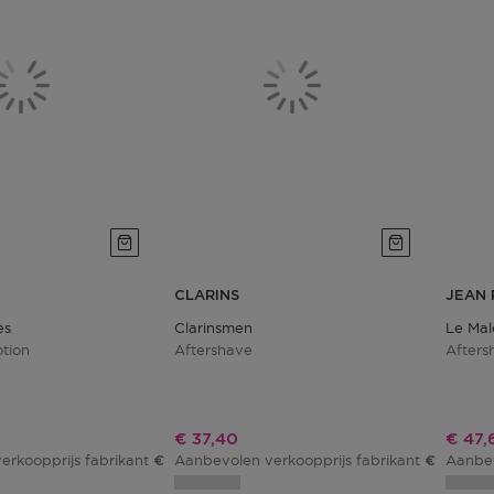
CLARINS
JEAN 
ès
Clarinsmen
Le Mal
tion
Aftershave
Afters
js
Kortingsprijs
Korti
€ 37,40
€ 47,
erkoopprijs fabrikant
Aanbevolen verkoopprijs fabrikant
Aanbev
€ 78,00
€ 44,00