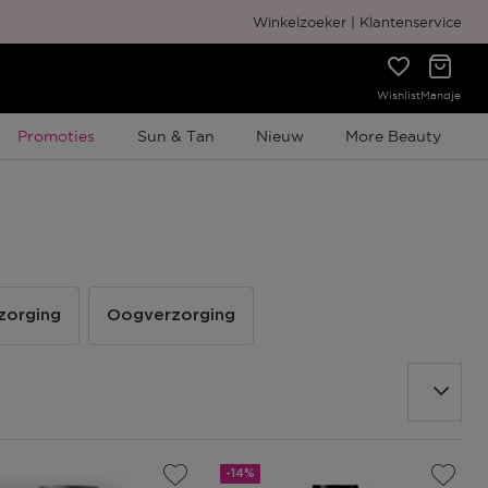
Gratis cadeauverpakking
Winkelzoeker
Klantenservice
Wishlist
Mandje
Tijdelijke Promotie
Promoties
Sun & Tan
Nieuw
More Beauty
zorging
Oogverzorging
-14%