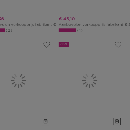
ngsprijs
Kortingsprijs
36
€ 45,10
olen verkoopprijs fabrikant
Aanbevolen verkoopprijs fabrikant
€ 48,00
€ 
2
1
-15%