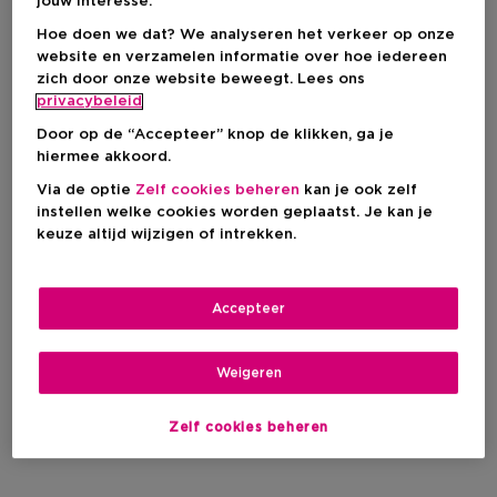
jouw interesse.
Hoe doen we dat? We analyseren het verkeer op onze
website en verzamelen informatie over hoe iedereen
zich door onze website beweegt. Lees ons
privacybeleid
Door op de “Accepteer” knop de klikken, ga je
Exclusief
hiermee akkoord.
Via de optie
Zelf cookies beheren
kan je ook zelf
SCENTO
instellen welke cookies worden geplaatst. Je kan je
Signature Collection Accessoires
keuze altijd wijzigen of intrekken.
Kaarsverzorgingsset
Accepteer
Productprijs
€ 14,95
Weigeren
1
Zelf cookies beheren