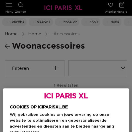
Menu
Zoeken
Wishlist
Mandje
PARFUMS
GEZICHT
MAKE-UP
HAAR
HOME
Home
Home
Accessoires
Woonaccessoires
Filteren
1 Resultaten
ICI PARIS XL
COOKIES OP ICIPARISXL.BE
Wij gebruiken cookies om jouw ervaring op onze
website te optimaliseren en gepersonaliseerde
advertenties en diensten aan te bieden naargelang