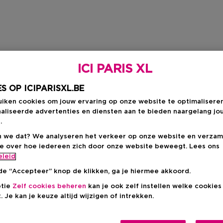
ICI PARIS XL
S OP ICIPARISXL.BE
uiken cookies om jouw ervaring op onze website te optimalisere
aliseerde advertenties en diensten aan te bieden naargelang jo
.
 we dat? We analyseren het verkeer op onze website en verzam
ie over hoe iedereen zich door onze website beweegt. Lees ons
eleid
de “Accepteer” knop de klikken, ga je hiermee akkoord.
ptie
Zelf cookies beheren
kan je ook zelf instellen welke cookie
. Je kan je keuze altijd wijzigen of intrekken.