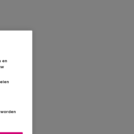
n en
uw
elen
s worden