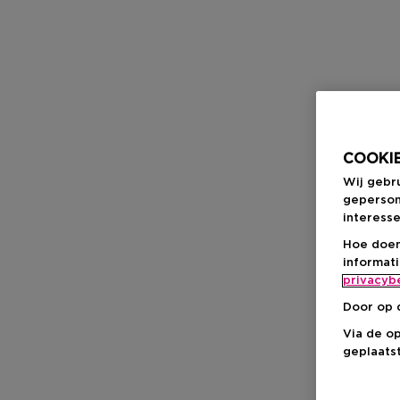
COOKIE
Wij gebr
geperson
interesse
Hoe doen
informat
privacyb
Door op 
Via de o
geplaatst