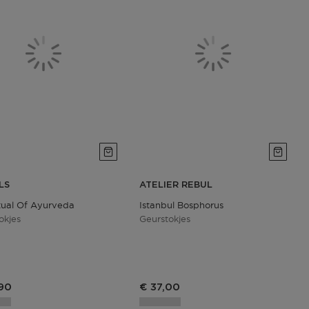
LS
ATELIER REBUL
tual Of Ayurveda
Istanbul Bosphorus
okjes
Geurstokjes
90
€ 37,00