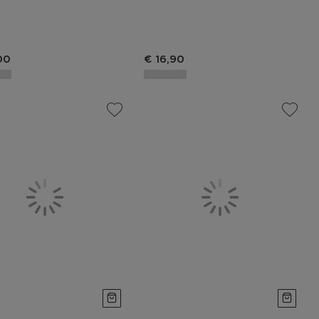
00
€ 16,90