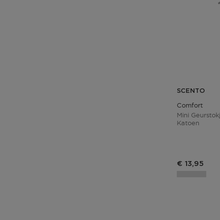
SCENTO
Comfort
Mini Geurstok
Katoen
Productprij
€ 13,95