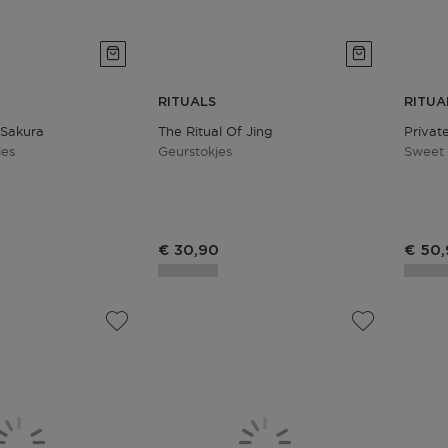
RITUALS
RITUA
 Sakura
The Ritual Of Jing
Private
jes
Geurstokjes
Sweet 
€ 30,90
€ 50