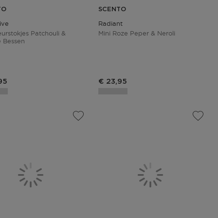
TO
SCENTO
ive
Radiant
eurstokjes Patchouli &
Mini Roze Peper & Neroli
 Bessen
ctprijs
Productprijs
95
€ 23,95