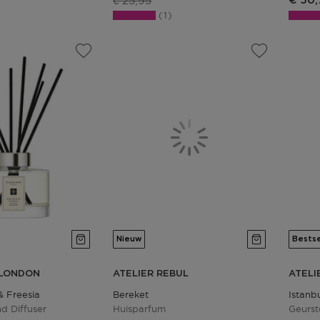
€ 25,95
€ 50,
1
Nieuw
Bestse
 LONDON
ATELIER REBUL
ATELI
& Freesia
Bereket
Istanb
d Diffuser
Huisparfum
Geurst