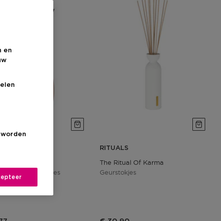
n en
uw
elen
s worden
LS
RITUALS
 Collection
The Ritual Of Karma
Vanilla Geurstokjes
Geurstokjes
epteer