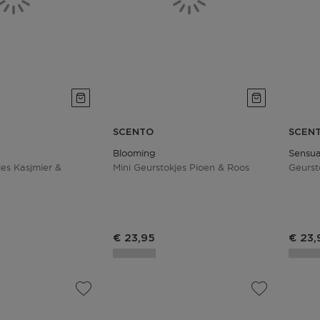
SCENTO
SCEN
Blooming
Sensua
jes Kasjmier &
Mini Geurstokjes Pioen & Roos
Geurst
s
Productprijs
Produ
€ 23,95
€ 23,