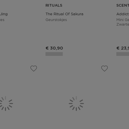
RITUALS
SCEN
 Jing
The Ritual Of Sakura
Addict
jes
Geurstokjes
Mini G
Zwarte
Produ
€ 30,90
€ 23,