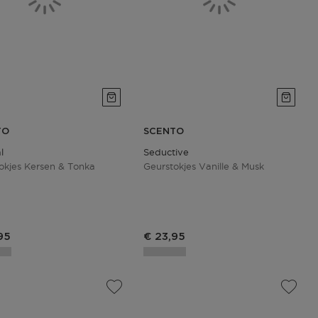
TO
SCENTO
l
Seductive
okjes Kersen & Tonka
Geurstokjes Vanille & Musk
ctprijs
Productprijs
95
€ 23,95