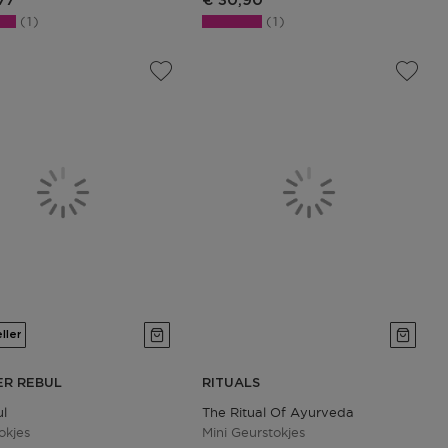
77
€ 30,90
1
1
ller
ER REBUL
RITUALS
ul
The Ritual Of Ayurveda
okjes
Mini Geurstokjes