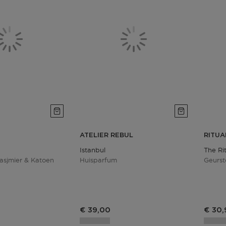
ATELIER REBUL
RITUA
Istanbul
The Ri
asjmier & Katoen
Huisparfum
Geurst
s
€ 39,00
€ 30,