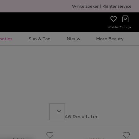
Gratis cadeauverpakking
Winkelzoeker
Klantenservice
Wishlist
Mandje
elijke Promotie
moties
Sun & Tan
Nieuw
More Beauty
46 Resultaten