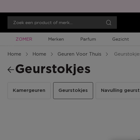
Tijdelijke Promotie
ZOMER
Merken
Parfum
Gezicht
Menu
Home
Home
Geuren Voor Thuis
Geurstokje
Geurstokjes
Kamergeuren
Geurstokjes
Navulling geurs