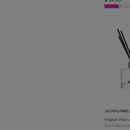
€ 37,95
3
JO MALONE
English Pear 
Scent Surroun