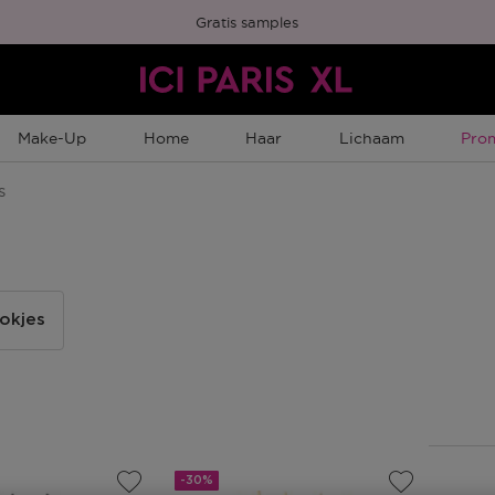
Gratis samples
Tijd
Make-Up
Home
Haar
Lichaam
Pro
s
tokjes
-30%