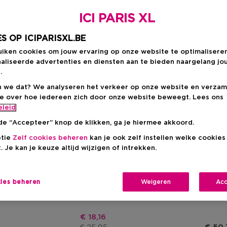
ICI PARIS XL
S OP ICIPARISXL.BE
uiken cookies om jouw ervaring op onze website te optimalisere
aliseerde advertenties en diensten aan te bieden naargelang jo
.
 we dat? We analyseren het verkeer op onze website en verzam
ie over hoe iedereen zich door onze website beweegt. Lees ons
eleid
de “Accepteer” knop de klikken, ga je hiermee akkoord.
ptie
Zelf cookies beheren
kan je ook zelf instellen welke cookie
. Je kan je keuze altijd wijzigen of intrekken.
SCENTO
RITUA
lection Fizzy Citrus
Long Beach
Private
der
Geurverspreider
Suede 
kies beheren
Weigeren
Acc
Kortingsprijs
€ 18,16
Productprijs
s