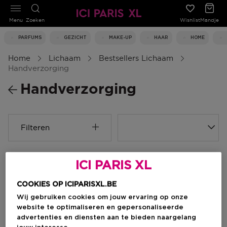
Menu
Zoeken
Wishlist
Mandje
PARFUMS
GEZICHT
MAKE-UP
HAAR
HOME
Home
Lichaam
Bestsellers Lichaam
Handverzorging
Handverzorging
Filteren
0 Resultaten
ICI PARIS XL
COOKIES OP ICIPARISXL.BE
Wij gebruiken cookies om jouw ervaring op onze
website te optimaliseren en gepersonaliseerde
advertenties en diensten aan te bieden naargelang