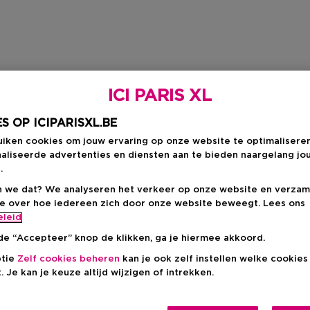
ICI PARIS XL
S OP ICIPARISXL.BE
uiken cookies om jouw ervaring op onze website te optimalisere
aliseerde advertenties en diensten aan te bieden naargelang jo
.
 we dat? We analyseren het verkeer op onze website en verzam
ie over hoe iedereen zich door onze website beweegt. Lees ons
eleid
de “Accepteer” knop de klikken, ga je hiermee akkoord.
ptie
Zelf cookies beheren
kan je ook zelf instellen welke cookie
. Je kan je keuze altijd wijzigen of intrekken.