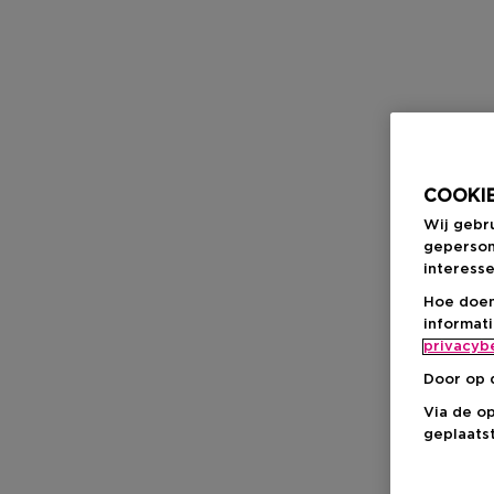
COOKIE
Wij gebr
geperson
interesse
Hoe doen
informat
privacyb
Door op 
Via de o
geplaatst