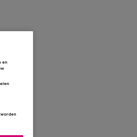
n en
uw
elen
s worden