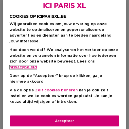
ICI PARIS XL
COOKIES OP ICIPARISXL.BE
Wij gebruiken cookies om jouw ervaring op onze
website te optimaliseren en gepersonaliseerde
advertenties en diensten aan te bieden naargelang
jouw interesse.
Hoe doen we dat? We analyseren het verkeer op onze
website en verzamelen informatie over hoe iedereen
zich door onze website beweegt. Lees ons
privacybeleid
Door op de “Accepteer” knop de klikken, ga je
hiermee akkoord.
Kies je formaat
Via de optie
Zelf cookies beheren
kan je ook zelf
instellen welke cookies worden geplaatst. Je kan je
70 ML
Op voorraad
keuze altijd wijzigen of intrekken.
70 ML
€ 16,90
Accepteer