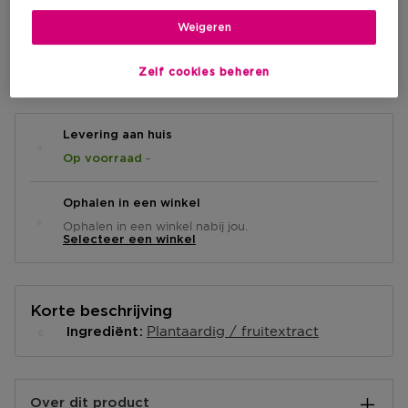
€ 16,90
Weigeren
IN WINKELMANDJE
Zelf cookies beheren
Levering aan huis
-
Op voorraad
Ophalen in een winkel
Ophalen in een winkel nabij jou.
Selecteer een winkel
Korte beschrijving
Plantaardig / fruitextract
Ingrediënt
Over dit product