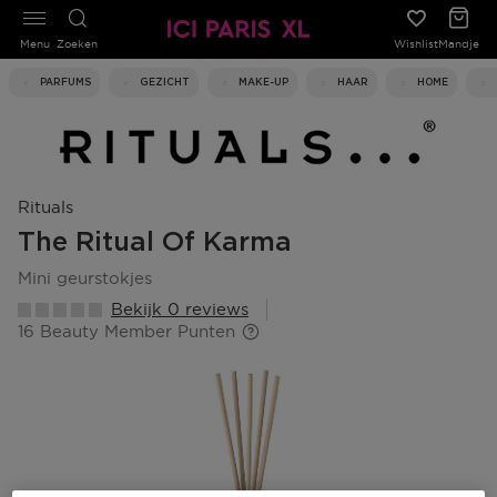
Menu
Zoeken
Wishlist
Mandje
PARFUMS
GEZICHT
MAKE-UP
HAAR
HOME
Rituals
The Ritual Of Karma
mini geurstokjes
Bekijk 0 reviews
16 Beauty Member Punten