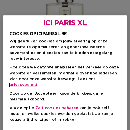
ICI PARIS XL
COOKIES OP ICIPARISXL.BE
Wij gebruiken cookies om jouw ervaring op onze
website te optimaliseren en gepersonaliseerde
advertenties en diensten aan te bieden naargelang
jouw interesse.
Kies je formaat
Hoe doen we dat? We analyseren het verkeer op onze
website en verzamelen informatie over hoe iedereen
165 ML
Op voorraad
zich door onze website beweegt. Lees ons
privacybeleid
165 ML
Door op de “Accepteer” knop de klikken, ga je
€ 95,00
hiermee akkoord.
Via de optie
Zelf cookies beheren
kan je ook zelf
€ 95,00
instellen welke cookies worden geplaatst. Je kan je
keuze altijd wijzigen of intrekken.