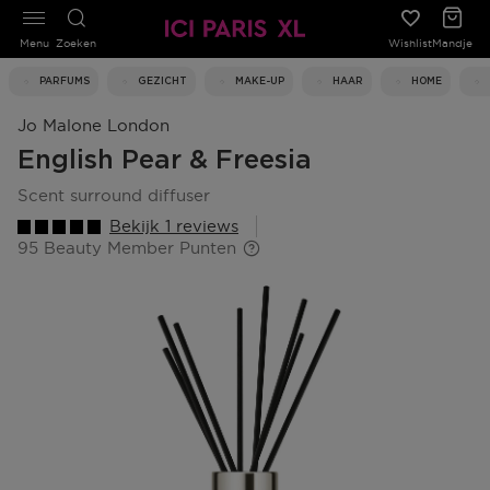
Menu
Zoeken
Wishlist
Mandje
PARFUMS
GEZICHT
MAKE-UP
HAAR
HOME
Jo Malone London
English Pear & Freesia
scent surround diffuser
Bekijk 1 reviews
95 Beauty Member Punten