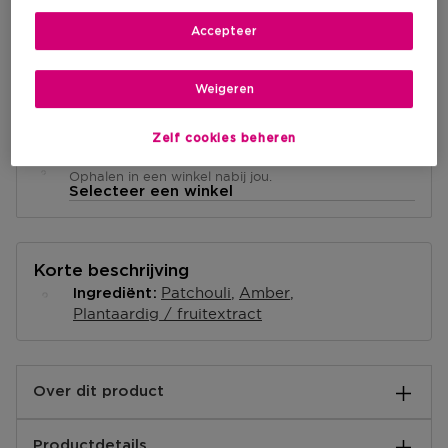
IN WINKELMANDJE
Accepteer
Levering aan huis
Weigeren
-
Op voorraad
Zelf cookies beheren
Ophalen in een winkel
Ophalen in een winkel nabij jou.
Selecteer een winkel
Korte beschrijving
Patchouli
Amber
Ingrediënt
Plantaardig / fruitextract
Over dit product
De geur die de essentie van de herfst weergeeft. De
Productdetails
sensuele frisheid van pasgerijpe peren wordt gehuld in