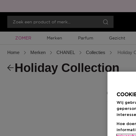
Tijdelijke Promotie
ZOMER
Merken
Parfum
Gezicht
Home
Merken
CHANEL
Collecties
Holiday C
Holiday Collection
0 Resultaten
COOKIE
Wij gebr
geperson
interesse
Hoe doen
informat