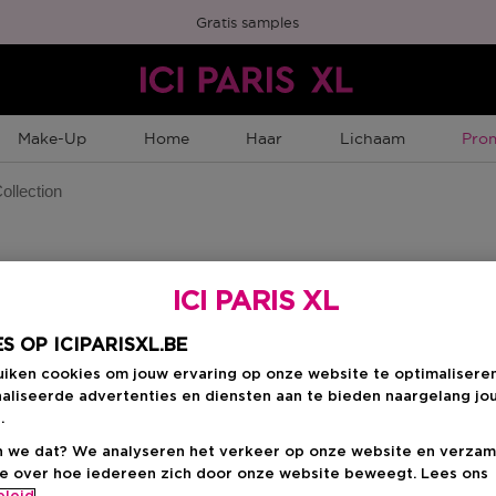
Gratis samples
Tijd
Make-Up
Home
Haar
Lichaam
Pro
ollection
ICI PARIS XL
S OP ICIPARISXL.BE
uiken cookies om jouw ervaring op onze website te optimalisere
aliseerde advertenties en diensten aan te bieden naargelang jo
.
 we dat? We analyseren het verkeer op onze website en verzam
ie over hoe iedereen zich door onze website beweegt. Lees ons