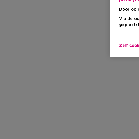
privacyb
Door op 
Via de o
geplaatst
Zelf coo