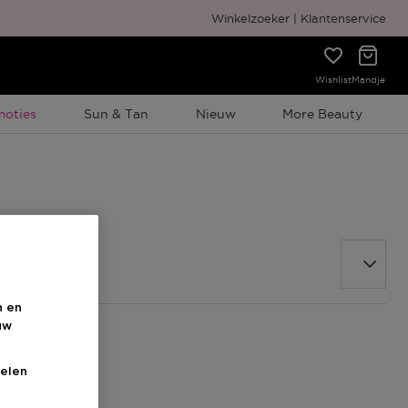
Gratis cadeauverpakking
Winkelzoeker
Klantenservice
Wishlist
Mandje
elijke Promotie
moties
Sun & Tan
Nieuw
More Beauty
n en
uw
elen