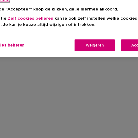
eleid
de “Accepteer” knop de klikken, ga je hiermee akkoord.
ptie
Zelf cookies beheren
kan je ook zelf instellen welke cookie
. Je kan je keuze altijd wijzigen of intrekken.
kies beheren
Weigeren
Acc