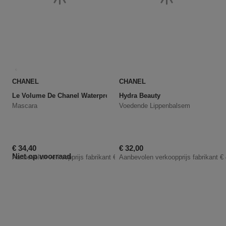
CHANEL
CHANEL
Le Volume De Chanel Waterproof
Hydra Beauty
Mascara
Voedende Lippenbalsem
Kortingsprijs
Kortingsprijs
€ 34,40
€ 32,00
Niet op voorraad
Aanbevolen verkoopprijs fabrikant
€ 43,00
Aanbevolen verkoopprijs fabrikant
€