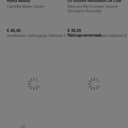
Hydra Beauty
Le Volume Révolution De Chanel
Camellia Water Cream
Mascara Met Extreem Volume
3d-Geprint Borsteltje
Kortingsprijs
Kortingsprijs
€ 46,40
€ 35,20
Niet op voorraad
Aanbevolen verkoopprijs fabrikant
€ 58,00
Aanbevolen verkoopprijs fabrikant
€
1