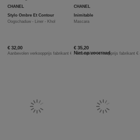
CHANEL
CHANEL
Stylo Ombre Et Contour
Inimitable
Oogschaduw - Liner - Khol
Mascara
Kortingsprijs
Kortingsprijs
€ 32,00
€ 35,20
Niet op voorraad
Aanbevolen verkoopprijs fabrikant
€ 40,00
Aanbevolen verkoopprijs fabrikant
€