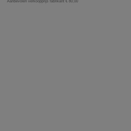
Aanbevolen verkoopprijs fabrikant
€ 80,00