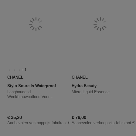
1
CHANEL
CHANEL
Stylo Sourcils Waterproof
Hydra Beauty
Langhoudend
Micro Liquid Essence
Wenkbrauwpotlood Voor
Definitie
Kortingsprijs
Kortingsprijs
€ 35,20
€ 76,00
Aanbevolen verkoopprijs fabrikant
€ 44,00
Aanbevolen verkoopprijs fabrikant
€