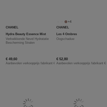
4
CHANEL
CHANEL
Hydra Beauty Essence Mist
Les 4 Ombres
Verkwikkende Nevel Hydratatie
Oogschaduw
Bescherming Stralen
Kortingsprijs
Kortingsprijs
€ 49,60
€ 52,80
Aanbevolen verkoopprijs fabrikant
€ 62,00
Aanbevolen verkoopprijs fabrikant
€