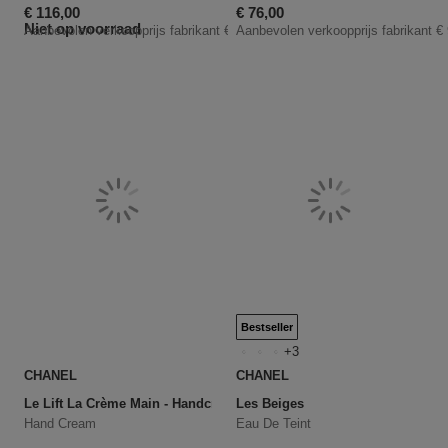
Kortingsprijs
Kortingsprijs
€ 116,00
€ 76,00
Niet op voorraad
Aanbevolen verkoopprijs fabrikant
€ 145,00
Aanbevolen verkoopprijs fabrikant
€
Bestseller
3
CHANEL
CHANEL
Le Lift La Crème Main - Handcrème
Les Beiges
Hand Cream
Eau De Teint