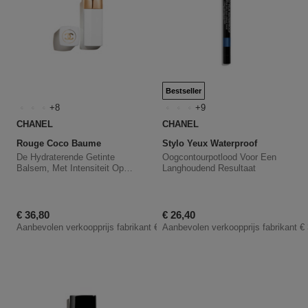
Bestseller
8
9
CHANEL
CHANEL
Rouge Coco Baume
Stylo Yeux Waterproof
De Hydraterende Getinte
Oogcontourpotlood Voor Een
Balsem, Met Intensiteit Op
Langhoudend Resultaat
Maat, Voor Lippen Die Er Dag
Na Dag Mooier Uitzien
Kortingsprijs
Kortingsprijs
€ 36,80
€ 26,40
Aanbevolen verkoopprijs fabrikant
€ 46,00
Aanbevolen verkoopprijs fabrikant
€