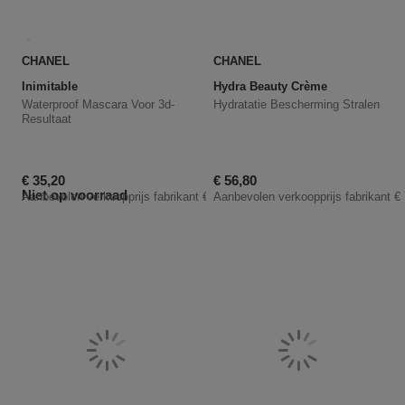
CHANEL
CHANEL
Inimitable
Hydra Beauty Crème
Waterproof Mascara Voor 3d-
Hydratatie Bescherming Stralen
Resultaat
Kortingsprijs
Kortingsprijs
€ 35,20
€ 56,80
Niet op voorraad
Aanbevolen verkoopprijs fabrikant
€ 44,00
Aanbevolen verkoopprijs fabrikant
€