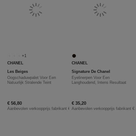
1
CHANEL
CHANEL
Les Beiges
Signature De Chanel
Oogschaduwpalet Voor Een
Eyelinerpen Voor Een
Natuurlijk Stralende Teint
Langhoudend, Intens Resultaat
Kortingsprijs
Kortingsprijs
€ 56,80
€ 35,20
Aanbevolen verkoopprijs fabrikant
€ 71,00
Aanbevolen verkoopprijs fabrikant
€