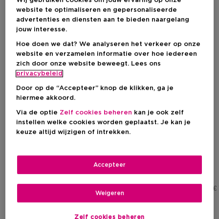
Wij gebruiken cookies om jouw ervaring op onze
website te optimaliseren en gepersonaliseerde
advertenties en diensten aan te bieden naargelang
jouw interesse.
Hoe doen we dat? We analyseren het verkeer op onze
website en verzamelen informatie over hoe iedereen
zich door onze website beweegt. Lees ons
privacybeleid
Door op de “Accepteer” knop de klikken, ga je
hiermee akkoord.
14
Via de optie
Zelf cookies beheren
kan je ook zelf
CHANEL
CHANEL
instellen welke cookies worden geplaatst. Je kan je
Les Beiges
Hydra Beauty
keuze altijd wijzigen of intrekken.
Teint Belle Mine Naturelle
Camellia Repair Mask
Hydratation Et Longue Tenue
Accepteer
Kortingsprijs
Kortingsprijs
€ 49,60
€ 56,00
Aanbevolen verkoopprijs fabrikant
€ 62,00
Aanbevolen verkoopprijs fabrikant
€
Weigeren
Zelf cookies beheren