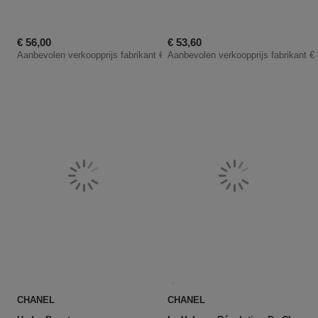
Kortingsprijs
Kortingsprijs
€ 56,00
€ 53,60
Aanbevolen verkoopprijs fabrikant
€ 70,00
Aanbevolen verkoopprijs fabrikant
€
CHANEL
CHANEL