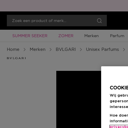
Tijdelijke Promotie
Tijdelijke Promotie
SUMMER SEEKER
ZOMER
Merken
Parfum
Home
Merken
BVLGARI
Unisex Parfums
COOKIE
Wij gebr
geperson
interesse
Hoe doen
informat
privacyb