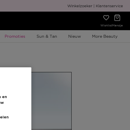
Gratis cadeauverpakking
Winkelzoeker
Klantenservice
Wishlist
Mandje
Tijdelijke Promotie
Promoties
Sun & Tan
Nieuw
More Beauty
n en
uw
elen