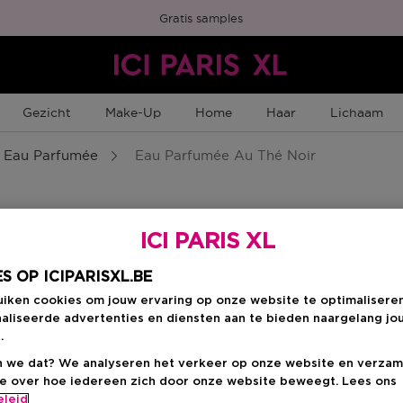
Gratis samples
Gezicht
Make-Up
Home
Haar
Lichaam
Eau Parfumée
Eau Parfumée Au Thé Noir
ICI PARIS XL
S OP ICIPARISXL.BE
uiken cookies om jouw ervaring op onze website te optimalisere
aliseerde advertenties en diensten aan te bieden naargelang jo
.
 we dat? We analyseren het verkeer op onze website en verzam
ie over hoe iedereen zich door onze website beweegt. Lees ons
eleid