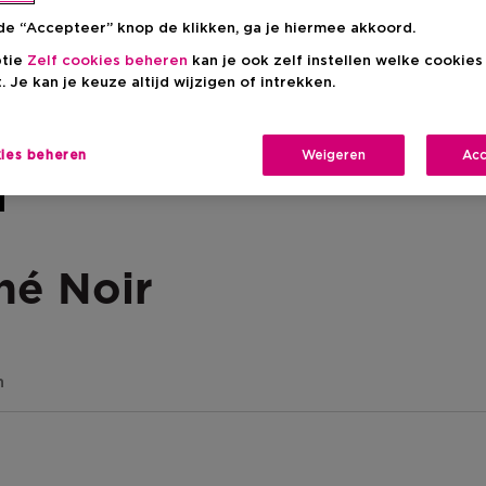
de “Accepteer” knop de klikken, ga je hiermee akkoord.
ptie
Zelf cookies beheren
kan je ook zelf instellen welke cookie
. Je kan je keuze altijd wijzigen of intrekken.
kies beheren
Weigeren
Acc
hé Noir
n