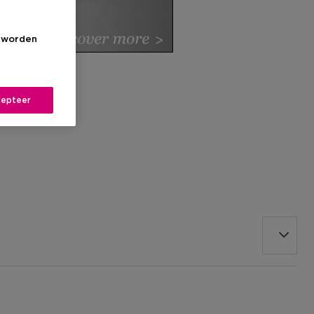
s worden
epteer