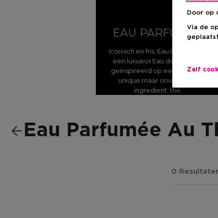
Door op 
Via de o
EAU PARFUMÉE
geplaatst
Iconisch en fris. Eau Parfumée is
een luxueus Eau de Cologne
geïnspireerd op een gedurfd,
Zelf coo
unique maar onverwacht
ingredient: thé.
Eau Parfumée Au T
0 Resultate