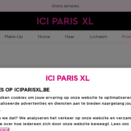
Gratis samples
Tijd
Make-Up
Home
Haar
Lichaam
Pro
ICI PARIS XL
n
S OP ICIPARISXL.BE
uiken cookies om jouw ervaring op onze website te optimalisere
aliseerde advertenties en diensten aan te bieden naargelang jo
.
 we dat? We analyseren het verkeer op onze website en verzam
ie over hoe iedereen zich door onze website beweegt. Lees ons
eleid