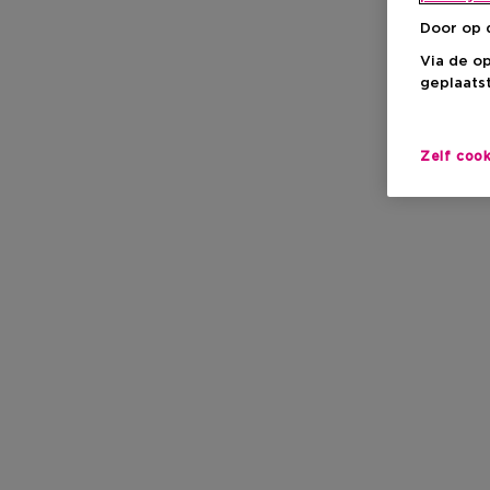
Door op 
Via de o
geplaatst
Zelf coo