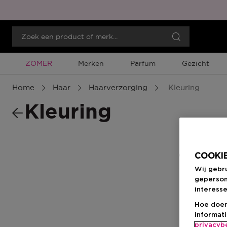
Tijdelijke Promotie
ZOMER
Merken
Parfum
Gezicht
Home
Haar
Haarverzorging
Kleuring
Kleuring
0 Resultate
COOKIE
Wij gebr
geperson
interesse
Hoe doen
informat
privacyb