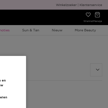
Gratis cadeauverpakking
Winkelzoeker
Klantenservice
Wishlist
Mandje
elijke Promotie
moties
Sun & Tan
Nieuw
More Beauty
n en
uw
elen