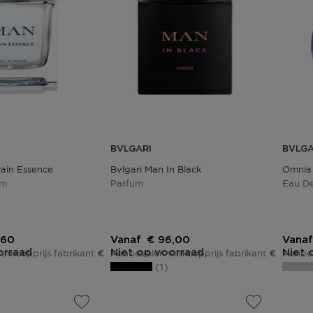
BVLGARI
BVLGA
Rain Essence
Bvlgari Man In Black
Omnia
um
Parfum
Eau De
ingsprijs
Kortingsprijs
,60
Vanaf
€ 96,00
Vanaf
orraad
Niet op voorraad
Niet 
erkoopprijs fabrikant
Aanbevolen verkoopprijs fabrikant
Aanbev
€ 102,00
€ 120,00
1