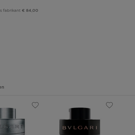
s fabrikant
€ 84,00
en