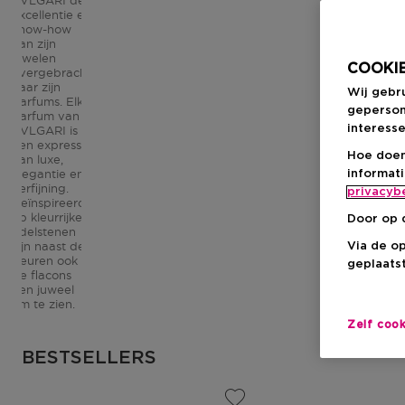
excellentie en
know-how
van zijn
juwelen
COOKIE
overgebracht
naar zijn
Wij gebr
parfums. Elk
geperson
parfum van
interesse
BVLGARI is
een expressie
Hoe doen
van luxe,
elegantie en
informat
verfijning.
privacyb
Geïnspireerd
op kleurrijke
Door op 
edelstenen
zijn naast de
Via de o
geuren ook
geplaatst
de flacons
een juweel
om te zien.
Zelf coo
BESTSELLERS