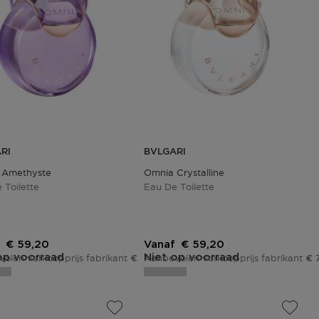
RI
BVLGARI
 Amethyste
Omnia Crystalline
 Toilette
Eau De Toilette
Kortingsprijs
Kortingsprijs
€ 59,20
Vanaf
€ 59,20
op voorraad
Niet op voorraad
olen verkoopprijs fabrikant
Aanbevolen verkoopprijs fabrikant
€ 74,00
€ 