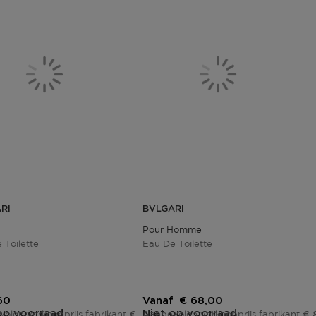
RI
BVLGARI
Pour Homme
 Toilette
Eau De Toilette
ngsprijs
Kortingsprijs
60
Vanaf
€ 68,00
op voorraad
Niet op voorraad
olen verkoopprijs fabrikant
Aanbevolen verkoopprijs fabrikant
€ 122,00
€ 