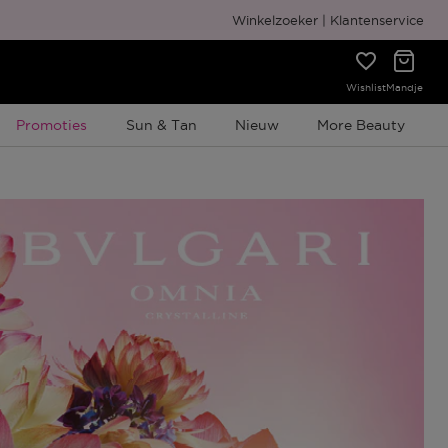
Gratis cadeauverpakking
Winkelzoeker
Klantenservice
Wishlist
Mandje
Tijdelijke Promotie
Promoties
Sun & Tan
Nieuw
More Beauty