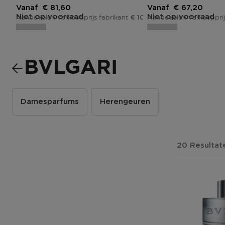
Kortingsprijs
Kortingsprijs
Vanaf
€ 81,60
Vanaf
€ 67,20
Niet op voorraad
Niet op voorraad
Aanbevolen verkoopprijs fabrikant
Aanbevolen verkoopprij
€ 102,00
BVLGARI
Damesparfums
Herengeuren
20 Resultat