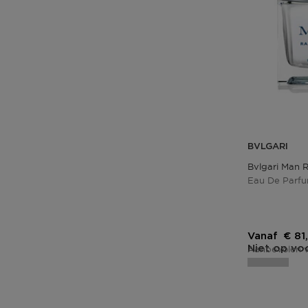
BVLGARI
Bvlgari Man 
Eau De Parf
Kort
Vanaf
€ 81
Niet op vo
Aanbevolen v