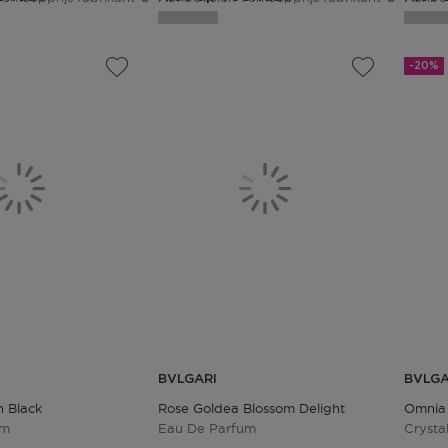
-20%
BVLGARI
BVLGA
n Black
Rose Goldea Blossom Delight
Omnia
um
Eau De Parfum
Crysta