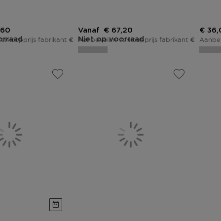
ingsprijs
Kortingsprijs
Korti
,60
Vanaf
€ 67,20
€ 36,
orraad
Niet op voorraad
erkoopprijs fabrikant
Aanbevolen verkoopprijs fabrikant
Aanbev
€ 102,00
€ 84,00