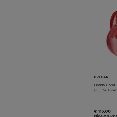
BVLGARI
Omnia Coral
Eau De Toilet
Kortingspri
€ 116,00
Niet op vo
Aanbevolen v