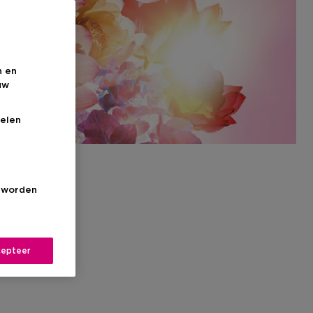
n en
uw
elen
s worden
epteer