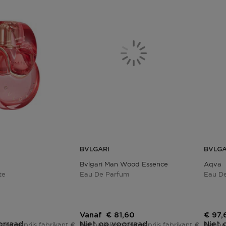
BVLGARI
BVLGA
Bvlgari Man Wood Essence
Aqva
te
Eau De Parfum
Eau De
js
Kortingsprijs
Korti
Vanaf
€ 81,60
€ 97,
orraad
Niet op voorraad
Niet 
erkoopprijs fabrikant
Aanbevolen verkoopprijs fabrikant
Aanbev
€ 145,00
€ 102,00