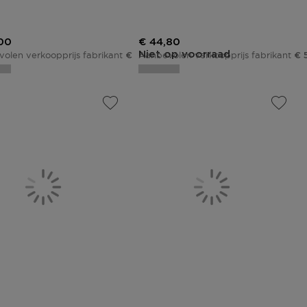
ngsprijs
Kortingsprijs
00
€ 44,80
Niet op voorraad
olen verkoopprijs fabrikant
Aanbevolen verkoopprijs fabrikant
€ 45,00
€ 