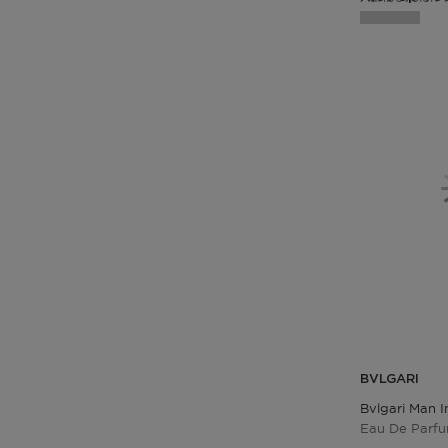
BVLGARI
Bvlgari Man I
Eau De Parf