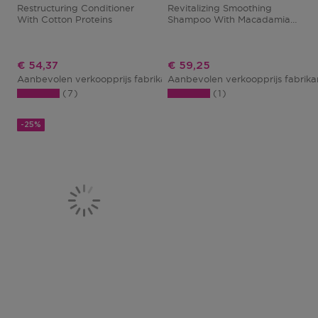
Restructuring Conditioner
Revitalizing Smoothing
With Cotton Proteins
Shampoo With Macadamia
Oil
Kortingsprijs
Kortingsprijs
€ 54,37
€ 59,25
Aanbevolen verkoopprijs fabrikant
Aanbevolen verkoopprijs fabrik
€ 72,50
7
1
-25%