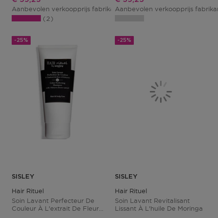
Aanbevolen verkoopprijs fabrikant
Aanbevolen verkoopprijs fabrik
€ 79,00
2
-25%
-25%
SISLEY
SISLEY
Hair Rituel
Hair Rituel
Soin Lavant Perfecteur De
Soin Lavant Revitalisant
Couleur À L'extrait De Fleur
Lissant À L'huile De Moringa
D'hibiscus