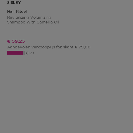
SISLEY
Hair Rituel
Revitalizing Volumizing
Shampoo With Camellia Oil
Kortingsprijs
€ 59,25
Aanbevolen verkoopprijs fabrikant
€ 79,00
17