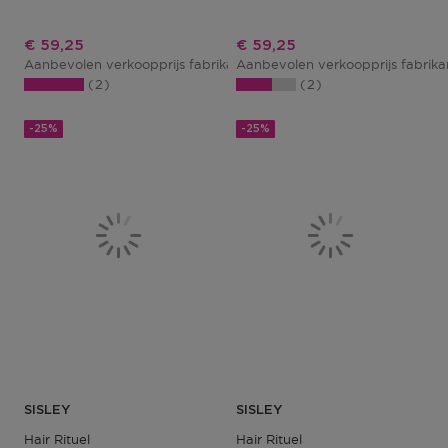
Kortingsprijs
Kortingsprijs
€ 59,25
€ 59,25
Aanbevolen verkoopprijs fabrikant
Aanbevolen verkoopprijs fabrik
€ 79,00
2
2
-25%
-25%
SISLEY
SISLEY
Hair Rituel
Hair Rituel