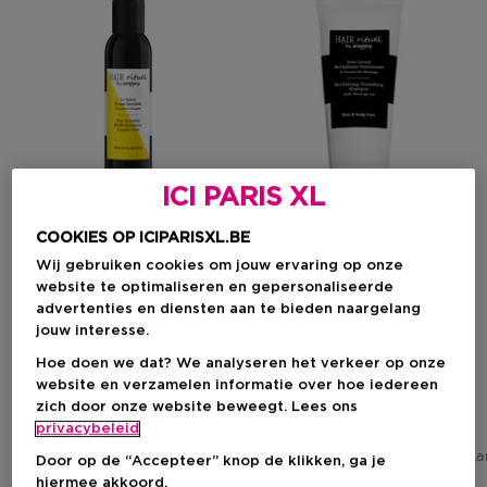
ICI PARIS XL
COOKIES OP ICIPARISXL.BE
Wij gebruiken cookies om jouw ervaring op onze
website te optimaliseren en gepersonaliseerde
SISLEY
SISLEY
advertenties en diensten aan te bieden naargelang
Hair Rituel
Hair Rituel
jouw interesse.
Spray Fixant Invisible
Soin Lavant Revitalisant
Hoe doen we dat? We analyseren het verkeer op onze
Nourrissant
website en verzamelen informatie over hoe iedereen
zich door onze website beweegt. Lees ons
privacybeleid
Kortingsprijs
Kortingsprijs
€ 68,25
€ 59,25
Aanbevolen verkoopprijs fabrikant
Aanbevolen verkoopprijs fabrik
€ 91,00
Door op de “Accepteer” knop de klikken, ga je
1
hiermee akkoord.