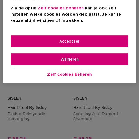
Via de optie
Zelf cookies beheren
kan je ook zelf
-25%
-25%
instellen welke cookies worden geplaatst. Je kan je
keuze altijd wijzigen of intrekken.
Accepteer
Weigeren
Zelf cookies beheren
SISLEY
SISLEY
Hair Rituel By Sisley
Hair Rituel By Sisley
Zachte Reinigende
Soothing Anti-Dandruff
Verzorging
Shampoo
Kortingsprijs
Kortingsprijs
€ 59,25
€ 59,25