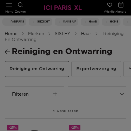
Menu
Zoeken
Wishlist
Mandje
PARFUMS
GEZICHT
MAKE-UP
HAAR
HOME
Home
Merken
SISLEY
Haar
Reiniging
En Ontwarring
Reiniging en Ontwarring
Reiniging en Ontwarring
Expertverzorging
M
Filteren
9 Resultaten
-25%
-25%