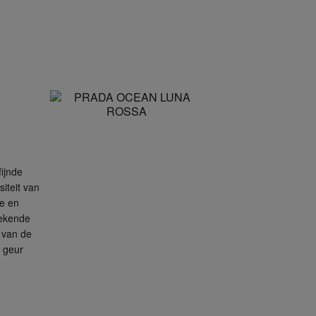
ijnde
iteit van
ge en
rekende
 van de
e geur