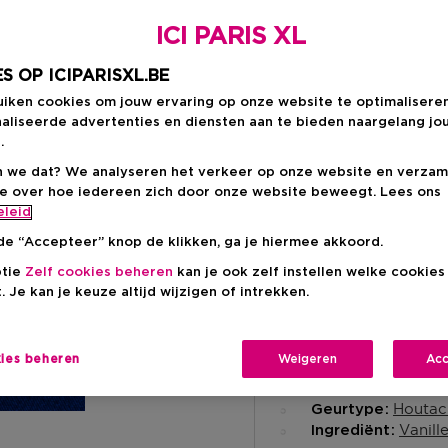
Aanbevolen verkoop
-15%
ICI PARIS XL
S OP ICIPARISXL.BE
uiken cookies om jouw ervaring op onze website te optimalisere
aliseerde advertenties en diensten aan te bieden naargelang jo
.
Levering aan huis
 we dat? We analyseren het verkeer op onze website en verzam
-
Op voorraad
ie over hoe iedereen zich door onze website beweegt. Lees ons
eleid
Ophalen in een wink
de “Accepteer” knop de klikken, ga je hiermee akkoord.
Ophalen in een winkel 
ptie
Zelf cookies beheren
kan je ook zelf instellen welke cookie
Selecteer een winke
. Je kan je keuze altijd wijzigen of intrekken.
kies beheren
Weigeren
Acc
Korte beschrijvi
Liquid
Textuur
Houtac
Geurtype
Vanill
Ingrediënt