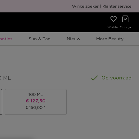
Gratis cadeauverpakking
Winkelzoeker
Klantenservice
Wishlist
Mandje
elijke Promotie
moties
Sun & Tan
Nieuw
More Beauty
0 ML
Op voorraad
100 ML
Kortingsprijs
€ 127,50
€ 150,00
s