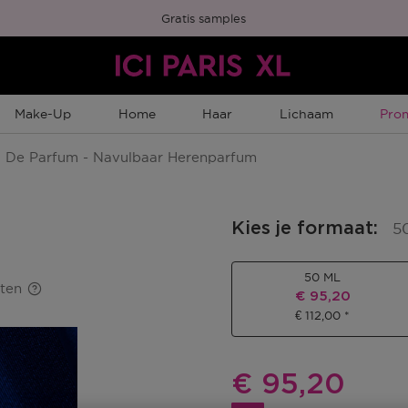
Gratis samples
Tijd
Make-Up
Home
Haar
Lichaam
Pro
 De Parfum - Navulbaar Herenparfum
Kies je formaat
:
5
50 ML
ten
Kortingsprijs
€ 95,20
€ 112,00
Kortingsprij
€ 95,20