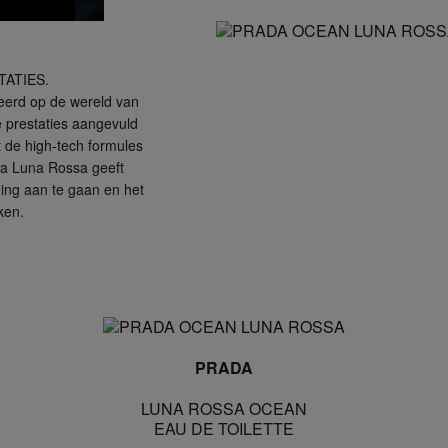
 dagen om deze
erroeping heb je dan nog
Om jouw bestelling te
ATIES.
kmaken van een
eerd op de wereld van
 prestaties aangevuld
t de high-tech formules
da Luna Rossa geeft
 winkel bij jou in de
n. Neem wel je
ing aan te gaan en het
ken.
agina.
PRADA
LUNA ROSSA OCEAN
EAU DE TOILETTE