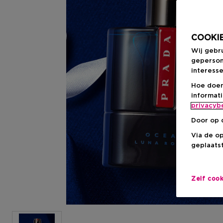
COOKIE
Wij gebr
geperson
interesse
Hoe doen
informat
privacyb
Door op 
Via de o
geplaatst
Zelf coo