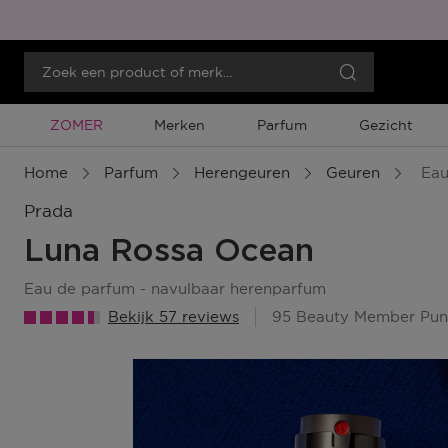
Tijdelijke Promotie
ZOMER
Merken
Parfum
Gezicht
Home
Parfum
Herengeuren
Geuren
Eau
Prada
Luna Rossa Ocean
eau de parfum - navulbaar herenparfum
Bekijk 57 reviews
95 Beauty Member Pun