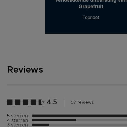
Grapefruit
Topnoot
Reviews
4.5
57 reviews
5 sterren
Selecteer ({numberOfReviews}} met 5 sterren
4 sterren
Selecteer ({numberOfReviews}} met 4 sterren
3 sterren
Selecteer ({numberOfReviews}} met 3 sterren