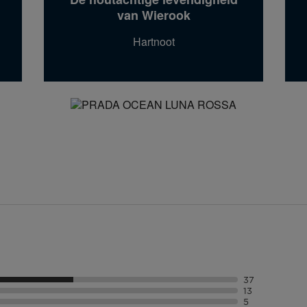
van Wierook
Hartnoot
37
13
5