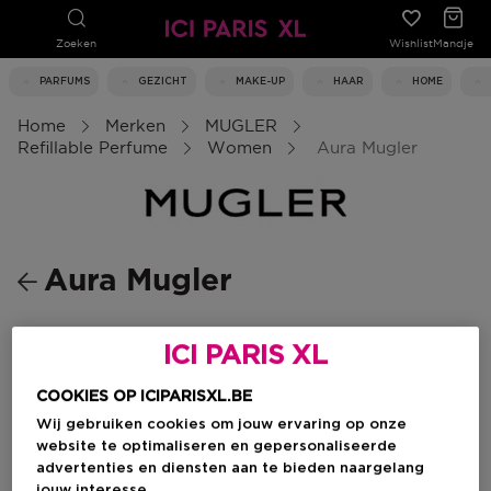
Zoeken
Wishlist
Mandje
PARFUMS
GEZICHT
MAKE-UP
HAAR
HOME
Home
Merken
MUGLER
Refillable Perfume
Women
Aura Mugler
Aura Mugler
0 Resultaten
ICI PARIS XL
COOKIES OP ICIPARISXL.BE
Wij gebruiken cookies om jouw ervaring op onze
website te optimaliseren en gepersonaliseerde
advertenties en diensten aan te bieden naargelang
jouw interesse.