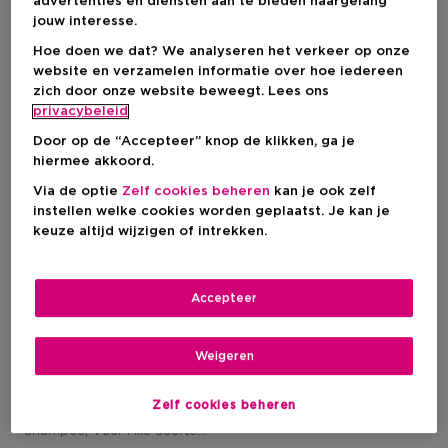
advertenties en diensten aan te bieden naargelang
jouw interesse.
1 Resultaten
Hoe doen we dat? We analyseren het verkeer op onze
website en verzamelen informatie over hoe iedereen
-15%
zich door onze website beweegt. Lees ons
privacybeleid
Door op de “Accepteer” knop de klikken, ga je
hiermee akkoord.
Via de optie
Zelf cookies beheren
kan je ook zelf
instellen welke cookies worden geplaatst. Je kan je
keuze altijd wijzigen of intrekken.
Accepteer
Weigeren
KÉRASTASE
Curl Manifesto Bain Hydratation Douceur
Zelf cookies beheren
Vochtinbrengende
Shampoo, Voor Alle Soorten
Krullen