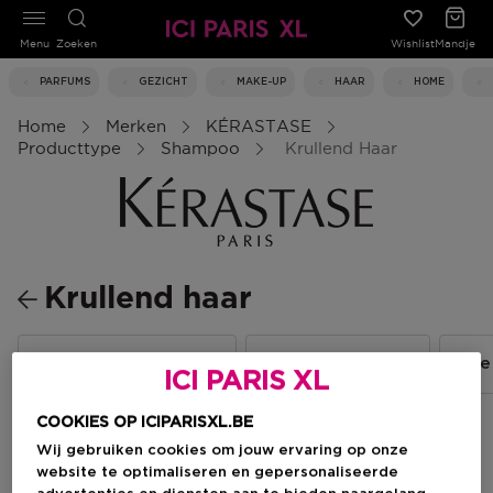
Menu
Zoeken
Wishlist
Mandje
PARFUMS
GEZICHT
MAKE-UP
HAAR
HOME
Home
Merken
KÉRASTASE
Producttype
Shampoo
Krullend Haar
Krullend haar
Gevoelige hoofdhuid
Weerbarstig haar
Alle
ICI PARIS XL
COOKIES OP ICIPARISXL.BE
Wij gebruiken cookies om jouw ervaring op onze
Filteren
website te optimaliseren en gepersonaliseerde