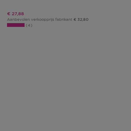
Kortingsprijs
€ 27,88
Aanbevolen verkoopprijs fabrikant
€ 32,80
4