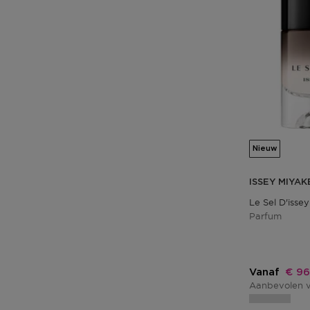
Nieuw
ISSEY MIYAK
Le Sel D'issey
Parfum
Kort
Vanaf
€ 96
Aanbevolen v