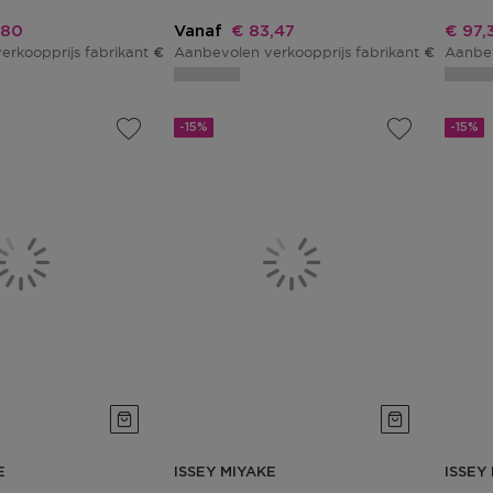
ingsprijs
Kortingsprijs
Korti
,80
Vanaf
€ 83,47
€ 97,
erkoopprijs fabrikant
Aanbevolen verkoopprijs fabrikant
Aanbev
€ 108,00
€ 98,20
-15%
-15%
E
ISSEY MIYAKE
ISSEY