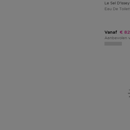
Le Sel D'issey
Eau De Toilett
Kort
Vanaf
€ 82
Aanbevolen v