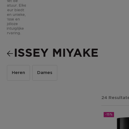
met de
natuur. Elke
geur biedt
een unieke,
frisse en
tijdloze
zintuiglijke
ervaring.
ISSEY MIYAKE
Heren
Dames
24 Resultat
-15%