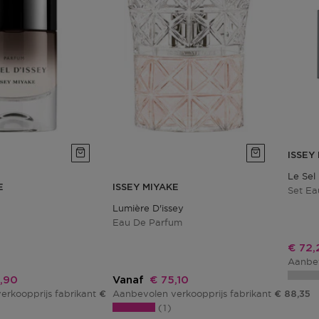
ISSEY
Le Sel 
E
ISSEY MIYAKE
Set Ea
Lumière D'issey
Eau De Parfum
Korti
€ 72,
Aanbev
ingsprijs
Kortingsprijs
,90
Vanaf
€ 75,10
erkoopprijs fabrikant
Aanbevolen verkoopprijs fabrikant
€ 114,00
€ 88,35
1