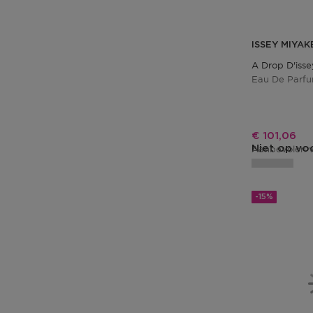
ISSEY MIYAK
A Drop D'isse
Eau De Parfu
Kortingspri
€ 101,06
Niet op vo
Aanbevolen v
-15%