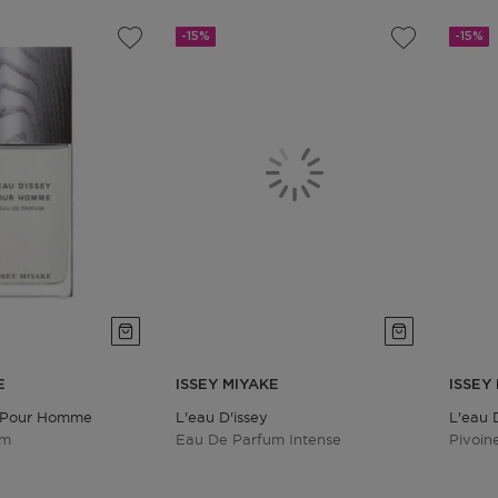
-15%
-15%
E
ISSEY MIYAKE
ISSEY
y Pour Homme
L'eau D'issey
L'eau 
um
Eau De Parfum Intense
Pivoin