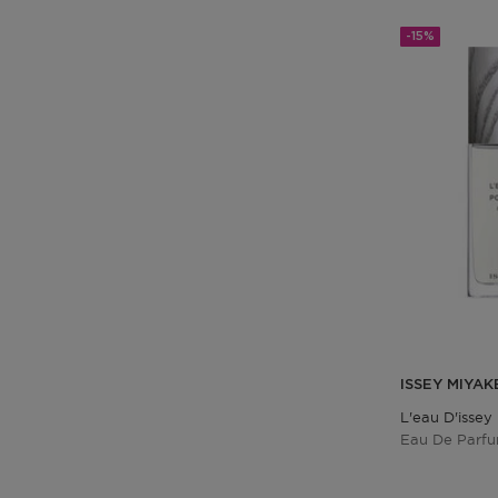
-15%
ISSEY MIYAK
L'eau D'isse
Eau De Parf