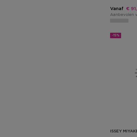
Kort
Vanaf
€ 91
Aanbevolen v
-15%
ISSEY MIYAK