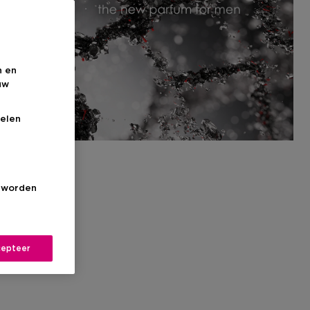
n en
uw
elen
s worden
epteer