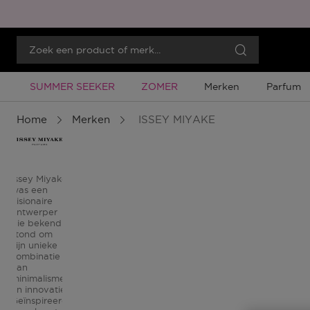
Tijdelijke Promotie
Tijdelijke Promotie
SUMMER SEEKER
ZOMER
Merken
Parfum
Home
Merken
ISSEY MIYAKE
Issey Miyake
was een
visionaire
ontwerper
die bekend
stond om
zijn unieke
combinatie
van
minimalisme
en innovatie.
Geïnspireerd