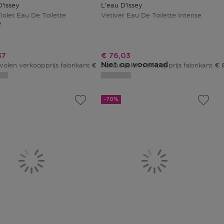
D'issey
L'eau D'issey
iolet Eau De Toilette
Vetiver Eau De Toilette Intense
e
ngsprijs
Kortingsprijs
37
€ 76,03
Niet op voorraad
olen verkoopprijs fabrikant
Aanbevolen verkoopprijs fabrikant
€ 114,55
€ 
-70%