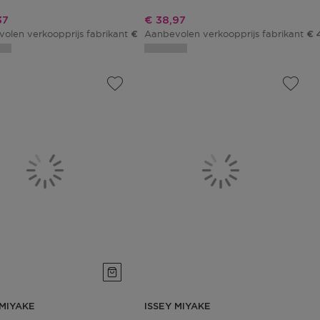
ngsprijs
Kortingsprijs
37
€ 38,97
olen verkoopprijs fabrikant
Aanbevolen verkoopprijs fabrikant
€ 114,55
€ 
 MIYAKE
ISSEY MIYAKE