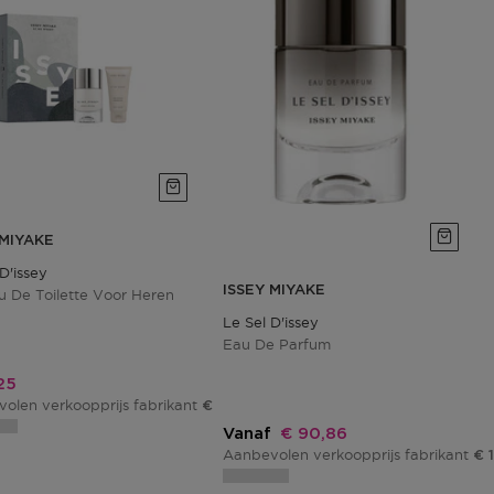
 MIYAKE
D'issey
ISSEY MIYAKE
u De Toilette Voor Heren
Le Sel D'issey
Eau De Parfum
ngsprijs
25
olen verkoopprijs fabrikant
€ 85,00
Kortingsprijs
Vanaf
€ 90,86
Aanbevolen verkoopprijs fabrikant
€ 