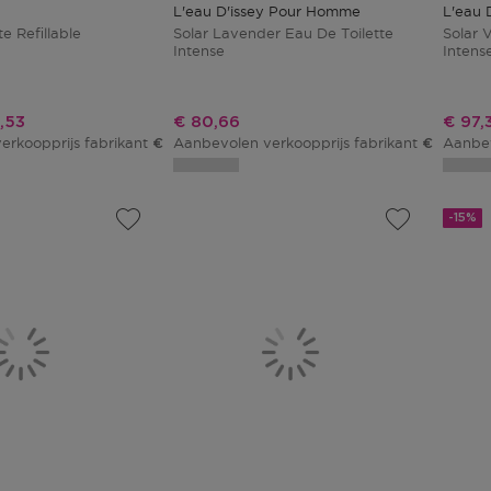
L'eau D'issey Pour Homme
L'eau 
e Refillable
Solar Lavender Eau De Toilette
Solar V
Intense
Intens
ingsprijs
Kortingsprijs
Korti
,53
€ 80,66
€ 97,
erkoopprijs fabrikant
Aanbevolen verkoopprijs fabrikant
Aanbev
€ 97,10
€ 94,90
-15%