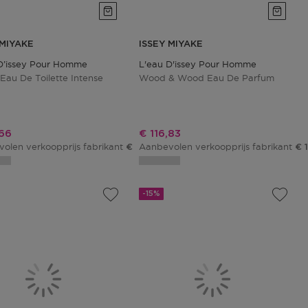
 MIYAKE
ISSEY MIYAKE
D’issey Pour Homme
L'eau D'issey Pour Homme
Eau De Toilette Intense
Wood & Wood Eau De Parfum
ngsprijs
Kortingsprijs
66
€ 116,83
olen verkoopprijs fabrikant
Aanbevolen verkoopprijs fabrikant
€ 94,90
€ 
-15%