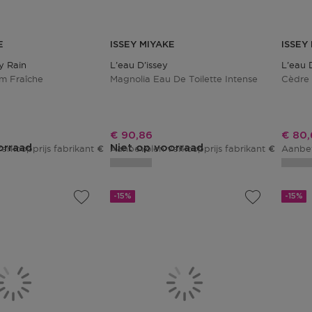
E
ISSEY MIYAKE
ISSEY
y Rain
L’eau D’issey
L’eau 
m Fraîche
Magnolia Eau De Toilette Intense
Cèdre 
js
Kortingsprijs
Korti
€ 90,86
€ 80,
orraad
Niet op voorraad
erkoopprijs fabrikant
Aanbevolen verkoopprijs fabrikant
Aanbev
€ 118,90
€ 106,90
-15%
-15%