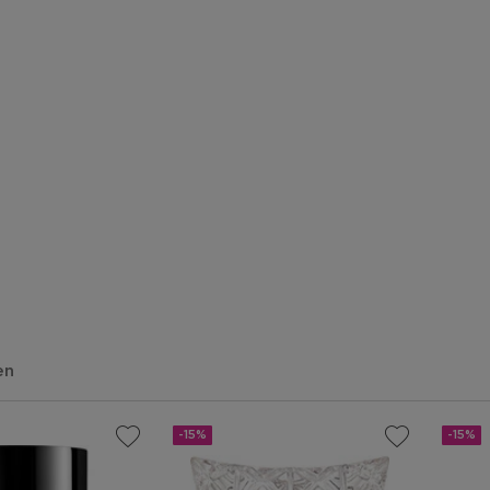
en
-15%
-15%