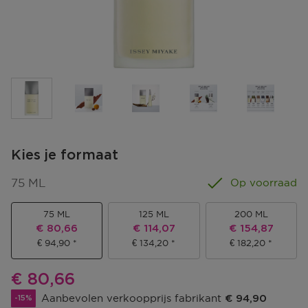
Kies je formaat
75 ML
Op voorraad
75 ML
125 ML
200 ML
Kortingsprijs
Kortingsprijs
Kortingsprijs
€ 80,66
€ 114,07
€ 154,87
€ 94,90
€ 134,20
€ 182,20
Kortingsprijs
€ 80,66
Aanbevolen verkoopprijs fabrikant
€ 94,90
-15%