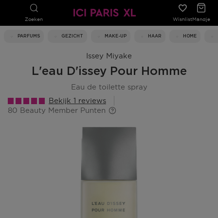
Zoeken
Wishlist
Mandje
PARFUMS
GEZICHT
MAKE-UP
HAAR
HOME
Issey Miyake
L'eau D'issey Pour Homme
eau de toilette spray
Bekijk 1 reviews
80 Beauty Member Punten