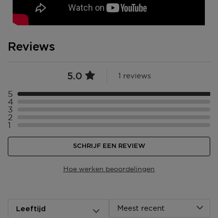
Reviews
5.0
1 reviews
5
Selecteer ({numberOfReviews}} met 5 sterren
4
Selecteer ({numberOfReviews}} met 4 sterren
3
Selecteer ({numberOfReviews}} met 3 sterren
2
Selecteer ({numberOfReviews}} met 2 sterren
1
Selecteer ({numberOfReviews}} met 1 sterren
SCHRIJF EEN REVIEW
Hoe werken beoordelingen
Meest recent
Leeftijd