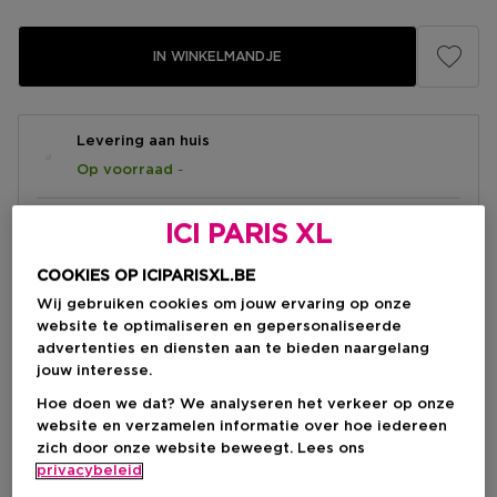
IN WINKELMANDJE
Levering aan huis
-
Op voorraad
Ophalen in een winkel
ICI PARIS XL
Ophalen in een winkel nabij jou.
Selecteer een winkel
COOKIES OP ICIPARISXL.BE
Wij gebruiken cookies om jouw ervaring op onze
website te optimaliseren en gepersonaliseerde
advertenties en diensten aan te bieden naargelang
Korte beschrijving
jouw interesse.
Liquid
Textuur
Kruidig
Geurtype
Hoe doen we dat? We analyseren het verkeer op onze
Amber
Sandelhout
Vetiver
Ingrediënt
website en verzamelen informatie over hoe iedereen
zich door onze website beweegt. Lees ons
privacybeleid