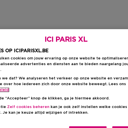
ICI PARIS XL
S OP ICIPARISXL.BE
uiken cookies om jouw ervaring op onze website te optimalisere
aliseerde advertenties en diensten aan te bieden naargelang jo
.
 we dat? We analyseren het verkeer op onze website en verzam
ie over hoe iedereen zich door onze website beweegt. Lees ons
eleid
de “Accepteer” knop de klikken, ga je hiermee akkoord.
ptie
Zelf cookies beheren
kan je ook zelf instellen welke cookie
. Je kan je keuze altijd wijzigen of intrekken.