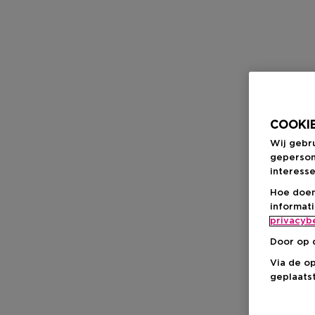
COOKIE
Wij gebr
geperson
interesse
Hoe doen
informat
privacyb
Door op 
Via de o
geplaatst