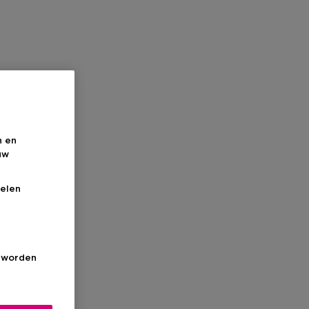
n en
uw
elen
s worden