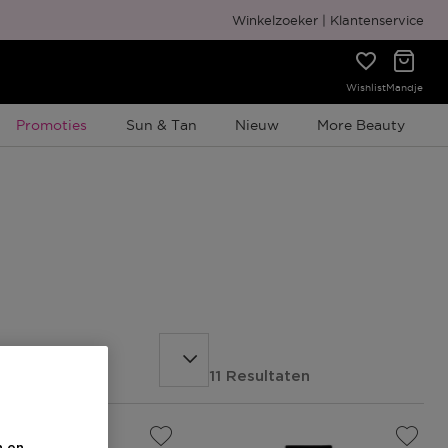
Gratis cadeauverpakking
Winkelzoeker
Klantenservice
Wishlist
Mandje
Tijdelijke Promotie
Promoties
Sun & Tan
Nieuw
More Beauty
11 Resultaten