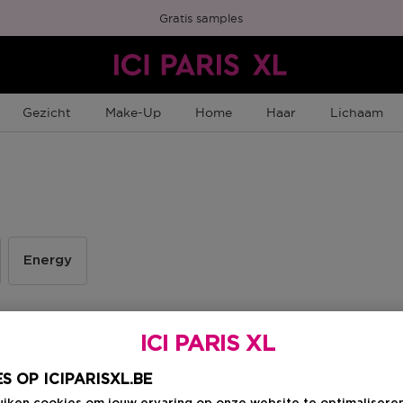
Gratis samples
Gezicht
Make-Up
Home
Haar
Lichaam
Energy
ICI PARIS XL
S OP ICIPARISXL.BE