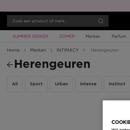
Tijdelijke Promotie
Tijdelijke Promotie
SUMMER SEEKER
ZOMER
Merken
Parfum
Menu
Home
Merken
INTIMACY
Herengeuren
Herengeuren
All
Sport
Urban
Intense
Instinct
COOKIE