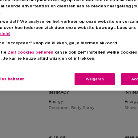
uiken cookies om jouw ervaring op onze website te optimalisere
aliseerde advertenties en diensten aan te bieden naargelang jo
.
 we dat? We analyseren het verkeer op onze website en verzam
ie over hoe iedereen zich door onze website beweegt. Lees ons
eleid
de “Accepteer” knop de klikken, ga je hiermee akkoord.
ptie
Zelf cookies beheren
kan je ook zelf instellen welke cookie
. Je kan je keuze altijd wijzigen of intrekken.
kies beheren
Weigeren
Acc
INTIMACY
INTIM
Energy
Energ
Deodorant Body Spray
Shower
s
Productprijs
Produ