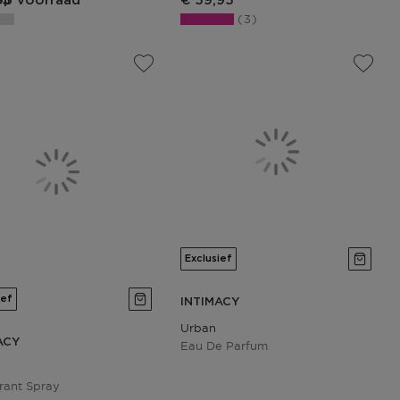
op voorraad
95
€ 59,95
3
Exclusief
ief
INTIMACY
Urban
ACY
Eau De Parfum
rant Spray