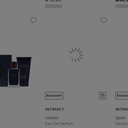
€ 15,95
Niet 
€ 15,
Exclusief
Exclus
INTIMACY
INTIM
Instinct
Sport
Eau De Parfum
Deodo