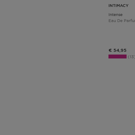
INTIMACY
Intense
Eau De Parf
Productprij
€ 54,95
13