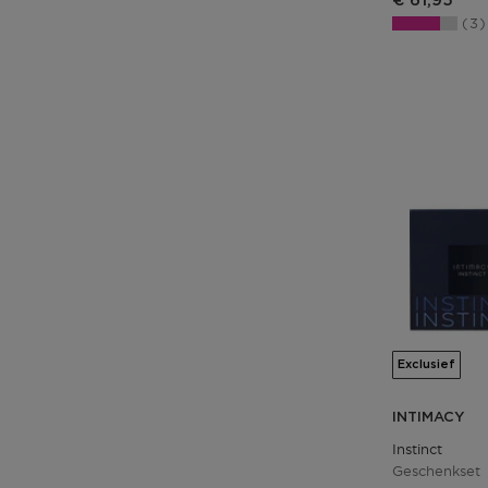
€ 61,95
3
Exclusief
INTIMACY
Instinct
Geschenkset