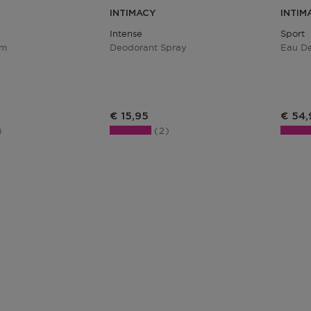
INTIMACY
INTIM
Intense
Sport
um
Deodorant Spray
Eau De
s
Productprijs
Produ
€ 15,95
€ 54,
2