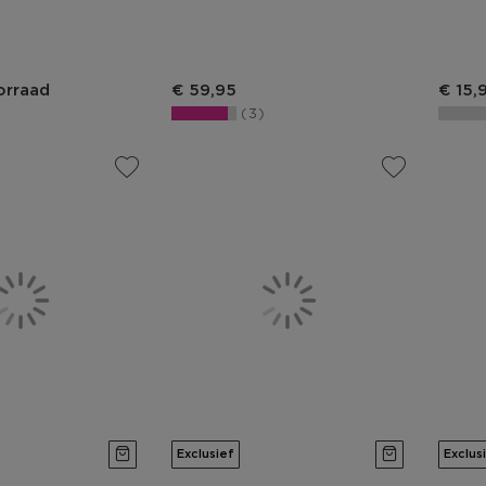
js
s
Productprijs
Produ
orraad
€ 59,95
€ 15,
3
Exclusief
Exclus