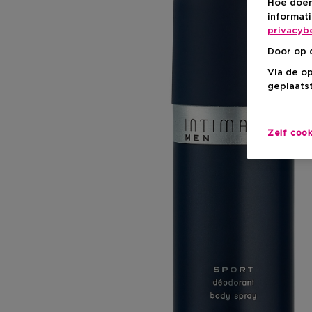
Hoe doen
informat
privacyb
Door op 
Via de o
geplaatst
Zelf coo