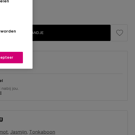
elen
s worden
IN WINKELMANDJE
epteer
el
nabij jou.
l
ng
mot
Jasmijn
Tonkaboon