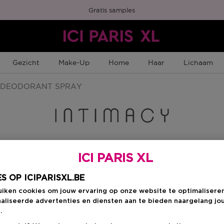
Gratis samples
Gezicht
Make-Up
Home
Haar
Lichaam
DEODORANT SPRAY
ICI PARIS XL
Kies je formaat
:
1
S OP ICIPARISXL.BE
uiken cookies om jouw ervaring op onze website te optimalisere
150 ML
 Member Punten
aliseerde advertenties en diensten aan te bieden naargelang jo
Productprijs
€ 15,95
.