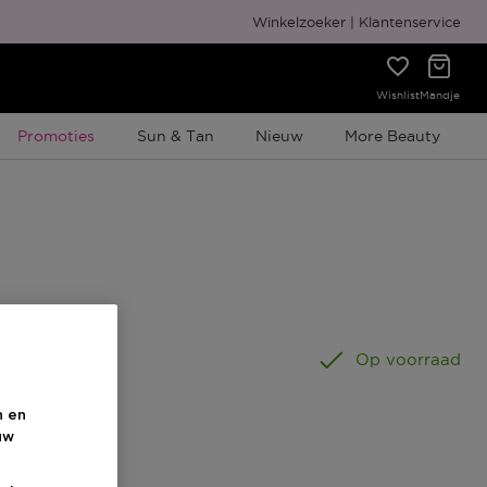
Gratis cadeauverpakking
Winkelzoeker
Klantenservice
Wishlist
Mandje
Tijdelijke Promotie
Promoties
Sun & Tan
Nieuw
More Beauty
50 ML
Op voorraad
n en
uw