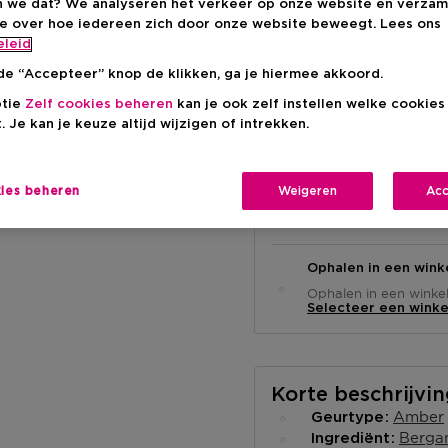
 we dat? We analyseren het verkeer op onze website en verzam
Productprijs
€ 15,95
ie over hoe iedereen zich door onze website beweegt. Lees ons
eleid
de “Accepteer” knop de klikken, ga je hiermee akkoord.
ptie
Zelf cookies beheren
kan je ook zelf instellen welke cookie
. Je kan je keuze altijd wijzigen of intrekken.
kies beheren
Weigeren
Acc
Levering aan huis
-
Op voorraad
Ophalen in een wink
Ophalen in een winkel 
Selecteer een winke
Korte beschrijvi
Amber
Geurtype
Berga
Ingrediënt