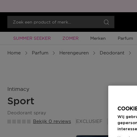
Tijdelijke Promotie
Tijdelijke Promotie
SUMMER SEEKER
ZOMER
Merken
Parfum
Home
Parfum
Herengeuren
Deodorant
Intimacy
Sport
COOKIE
deodorant spray
Wij gebr
Bekijk 0 reviews
EXCLUSIEF
15 Beauty
geperson
interesse