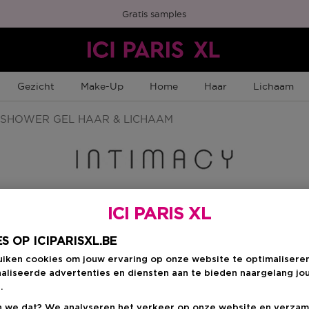
Gratis samples
Gezicht
Make-Up
Home
Haar
Lichaam
SHOWER GEL HAAR & LICHAAM
ICI PARIS XL
Kies je formaat
:
2
S OP ICIPARISXL.BE
uiken cookies om jouw ervaring op onze website te optimalisere
200 ML
en
aliseerde advertenties en diensten aan te bieden naargelang jo
Productprijs
€ 15,95
.
 we dat? We analyseren het verkeer op onze website en verzam