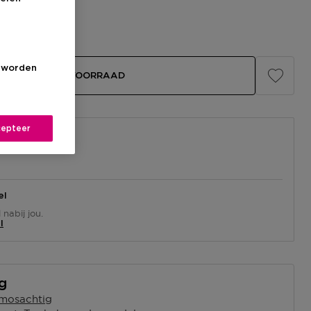
s worden
BEKIJK WINKELVOORRAAD
epteer
el
nabij jou.
l
ng
mosachtig