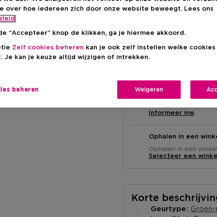
ie over hoe iedereen zich door onze website beweegt. Lees ons
Productprijs
€ 15,95
eleid
de “Accepteer” knop de klikken, ga je hiermee akkoord.
ptie
Zelf cookies beheren
kan je ook zelf instellen welke cookie
. Je kan je keuze altijd wijzigen of intrekken.
kies beheren
Weigeren
Acc
Levering aan huis
Niet op voorraad
Informeer me
Ophalen in een wink
Ophalen in een winkel 
Selecteer een winke
Korte beschrijvi
Groen-
Geurtype