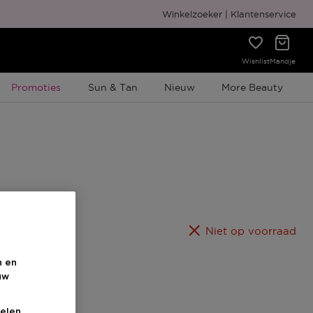
Gratis cadeauverpakking
Winkelzoeker
Klantenservice
Wishlist
Mandje
Tijdelijke Promotie
Promoties
Sun & Tan
Nieuw
More Beauty
00 ML
Niet op voorraad
n en
uw
elen