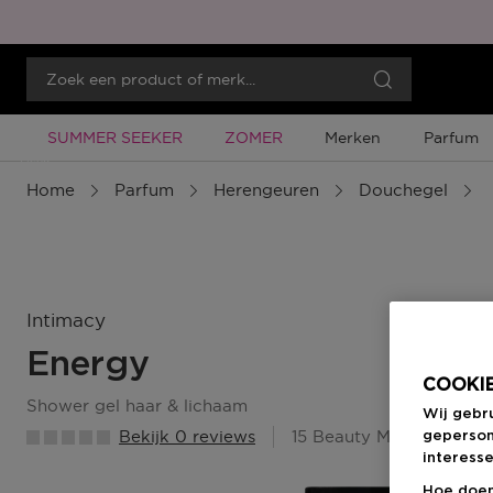
Tijdelijke Promotie
Tijdelijke Promotie
SUMMER SEEKER
ZOMER
Merken
Parfum
Menu
Home
Parfum
Herengeuren
Douchegel
Intimacy
Energy
COOKIE
shower gel haar & lichaam
Wij gebr
Bekijk 0 reviews
15 Beauty Member Punt
geperson
interesse
Hoe doen