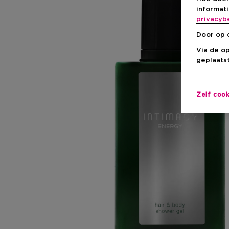
informat
privacyb
Door op 
Via de o
geplaatst
Zelf coo