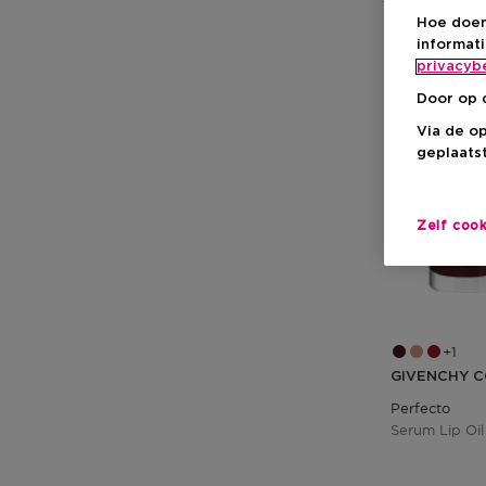
Hoe doen
-7%
informat
privacyb
Door op 
Via de o
geplaatst
Zelf coo
1
GIVENCHY C
Perfecto
Serum Lip Oil