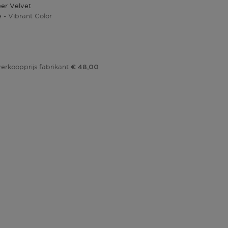
er Velvet
e - Vibrant Color
js
erkoopprijs fabrikant
€ 48,00