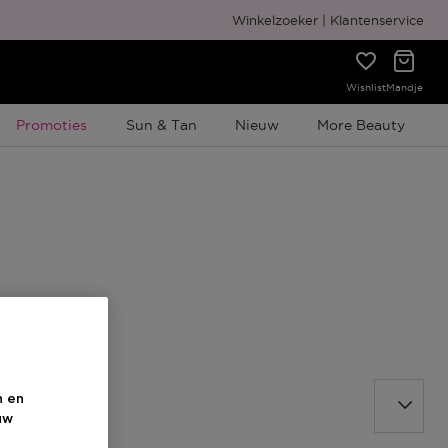
Gratis cadeauverpakking
Winkelzoeker
Klantenservice
Wishlist
Mandje
Tijdelijke Promotie
Promoties
Sun & Tan
Nieuw
More Beauty
n en
uw