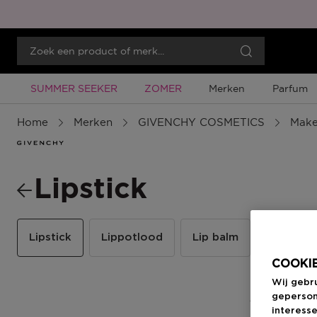
Tijdelijke Promotie
Tijdelijke Promotie
SUMMER SEEKER
ZOMER
Merken
Parfum
Home
Merken
GIVENCHY COSMETICS
Mak
Lipstick
Lipstick
Lippotlood
Lip balm
COOKIE
Wij gebr
geperson
5 Resultate
interesse