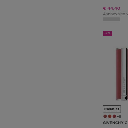
Kortingspri
€ 44,40
Aanbevolen v
-7%
Exclusief
8
GIVENCHY C