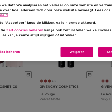
 we dat? We analyseren het verkeer op onze website en verzam
-7%
-7%
ie over hoe iedereen zich door onze website beweegt. Lees ons
eleid
de “Accepteer” knop de klikken, ga je hiermee akkoord.
ptie
Zelf cookies beheren
kan je ook zelf instellen welke cookie
. Je kan je keuze altijd wijzigen of intrekken.
kies beheren
Weigeren
Acc
8
OSMETICS
GIVENCHY COSMETICS
GIVEN
Le Rouge
Le Rou
Velvet Matte
Silky 