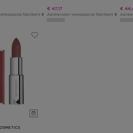
js
Kortingsprijs
Korti
€ 47,17
€ 44,
erkoopprijs fabrikant
Aanbevolen verkoopprijs fabrikant
Aanbev
€ 48,00
€ 51,00
OSMETICS