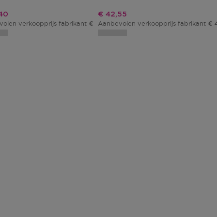
ngsprijs
Kortingsprijs
40
€ 42,55
olen verkoopprijs fabrikant
Aanbevolen verkoopprijs fabrikant
€ 48,00
€ 