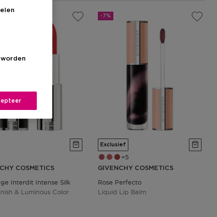
elen
-7%
s worden
epteer
Exclusief
5
CHY COSMETICS
GIVENCHY COSMETICS
ge Interdit Intense Silk
Rose Perfecto
Finish & Luminous Color
Liquid Lip Balm