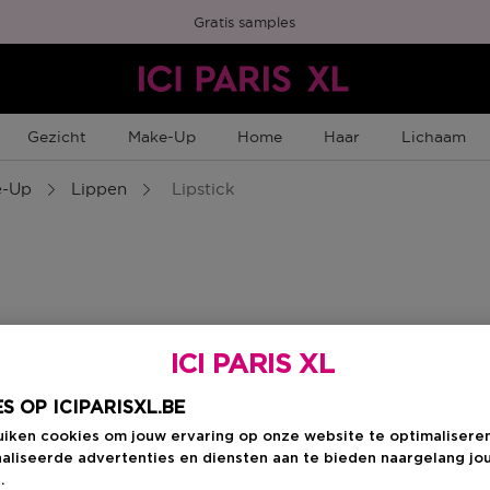
Gratis samples
Gezicht
Make-Up
Home
Haar
Lichaam
e-Up
Lippen
Lipstick
ICI PARIS XL
S OP ICIPARISXL.BE
uiken cookies om jouw ervaring op onze website te optimalisere
aliseerde advertenties en diensten aan te bieden naargelang jo
n
.