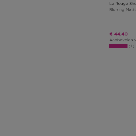
Le Rouge She
Blurring Matt
Kortingspri
€ 44,40
Aanbevolen v
1