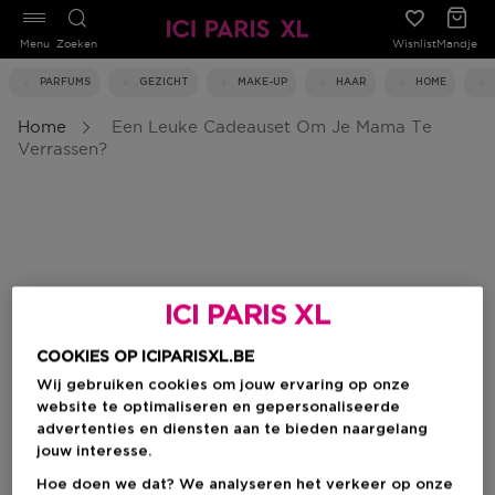
Menu
Zoeken
Wishlist
Mandje
PARFUMS
GEZICHT
MAKE-UP
HAAR
HOME
Home
Een Leuke Cadeauset Om Je Mama Te
Verrassen?
ICI PARIS XL
COOKIES OP ICIPARISXL.BE
Wij gebruiken cookies om jouw ervaring op onze
website te optimaliseren en gepersonaliseerde
advertenties en diensten aan te bieden naargelang
jouw interesse.
Hoe doen we dat? We analyseren het verkeer op onze