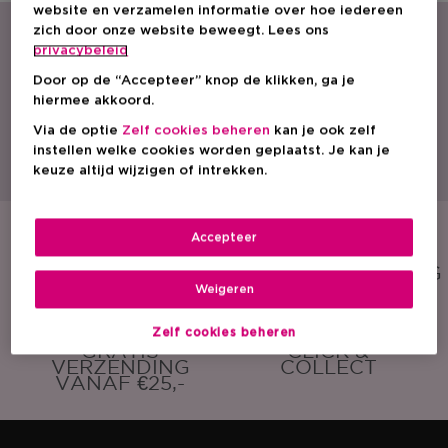
website en verzamelen informatie over hoe iedereen
zich door onze website beweegt. Lees ons
privacybeleid
Door op de “Accepteer” knop de klikken, ga je
hiermee akkoord.
Via de optie
Zelf cookies beheren
kan je ook zelf
Met een ruim aanbod parfum, cosmetica en huidverzorging is ICI PARIS XL
instellen welke cookies worden geplaatst. Je kan je
dé beautyspecialist van België. Ontdek onze acties, promoties, beauty tips
en vind een ICI PARIS XL winkel bij jou in de buurt. Bestel onze producten
keuze altijd wijzigen of intrekken.
ook eenvoudig online!
Accepteer
GRATIS
GRATIS
SAMPLE
CADEAUVERPAKKING
Weigeren
Zelf cookies beheren
GRATIS
CLICK &
VERZENDING
COLLECT
VANAF €25,-