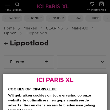
Menu
Zoeken
Wishlist
Mandje
PARFUMS
GEZICHT
MAKE-UP
HAAR
HOME
Home
Merken
CLARINS
Make-Up
Lippen
Lippotlood
Lippotlood
Filteren
0 Resultaten
ICI PARIS XL
COOKIES OP ICIPARISXL.BE
Wij gebruiken cookies om jouw ervaring op onze
website te optimaliseren en gepersonaliseerde
advertenties en diensten aan te bieden naargelang